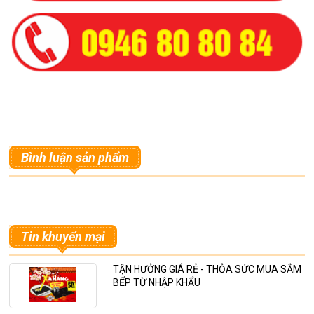
Bình luận sản phẩm
Tin khuyến mại
TẬN HƯỞNG GIÁ RẺ - THỎA SỨC MUA SẮM
BẾP TỪ NHẬP KHẨU