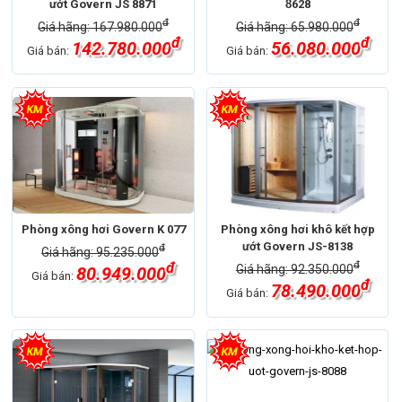
ướt Govern JS 8871
8̉628
đ
đ
Giá hãng: 167.980.000
Giá hãng: 65.980.000
đ
đ
142.780.000
56.080.000
Giá bán:
Giá bán:
Phòng xông hơi Govern K 077
Phòng xông hơi khô kết hợp
ướt Govern JS-8138
đ
Giá hãng: 95.235.000
đ
đ
Giá hãng: 92.350.000
80.949.000
Giá bán:
đ
78.490.000
Giá bán: