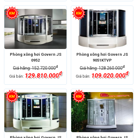
Phòng xông hơi Govern JS
Phòng xông hơi Govern JS
0952
9051KTVP
đ
đ
Giá hãng: 152.720.000
Giá hãng: 128.260.000
đ
đ
129.810.000
109.020.000
Giá bán:
Giá bán:
Phòng xông hơi Govern JS
Phòng xông hơi Govern JS