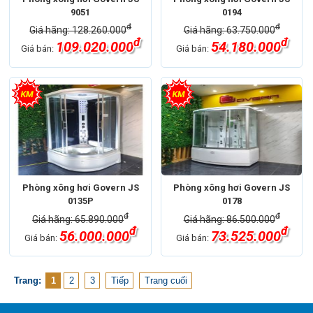
9051
0194
đ
đ
Giá hãng: 128.260.000
Giá hãng: 63.750.000
đ
đ
109.020.000
54.180.000
Giá bán:
Giá bán:
Phòng xông hơi Govern JS
Phòng xông hơi Govern JS
0135P
0178
đ
đ
Giá hãng: 65.890.000
Giá hãng: 86.500.000
đ
đ
56.000.000
73.525.000
Giá bán:
Giá bán:
Trang:
1
2
3
Tiếp
Trang cuối