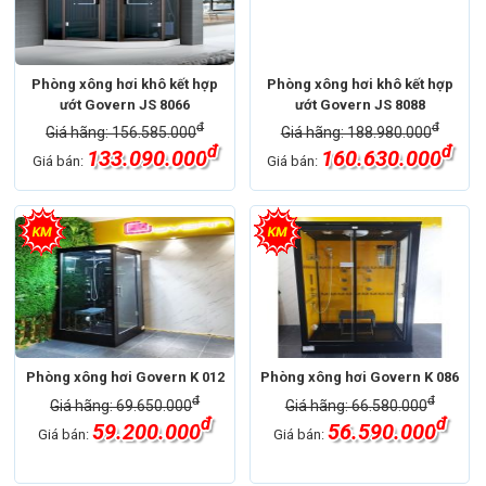
Phòng xông hơi khô kết hợp
Phòng xông hơi khô kết hợp
ướt Govern JS 8066
ướt Govern JS 8088
đ
đ
Giá hãng: 156.585.000
Giá hãng: 188.980.000
đ
đ
133.090.000
160.630.000
Giá bán:
Giá bán:
Phòng xông hơi Govern K 012
Phòng xông hơi Govern K 086
đ
đ
Giá hãng: 69.650.000
Giá hãng: 66.580.000
đ
đ
59.200.000
56.590.000
Giá bán:
Giá bán: