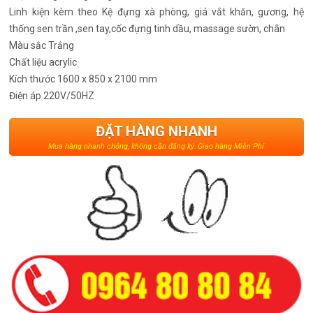
Linh kiện kèm theo
Kệ đựng xà phòng, giá vắt khăn, gương, hệ
thống sen trần ,sen tay,cốc đựng tinh dầu, massage sườn, chân
Màu sắc
Trắng
Chất liệu
acrylic
Kích thước
1600 x 850 x 2100 mm
Điện áp
220V/50HZ
ĐẶT HÀNG NHANH
Mua hàng nhanh chóng, không cần đăng ký. Giao hàng Miễn Phí