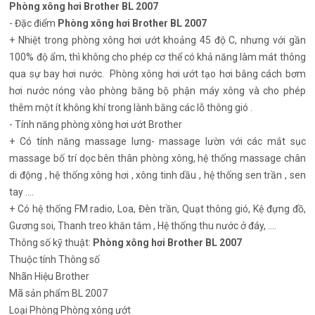
Phòng xông hơi Brother BL 2007
- Đặc điểm
Phòng xông hơi Brother BL 2007
+ Nhiệt trong phòng xông hơi ướt khoảng 45 độ C, nhưng với gần
100% độ ẩm, thì không cho phép cơ thể có khả năng làm mát thông
qua sự bay hơi nước. Phòng xông hơi ướt tạo hơi bằng cách bơm
hơi nước nóng vào phòng bằng bộ phận máy xông và cho phép
thêm một ít không khí trong lành bằng các lỗ thông gió .
- Tính năng phòng xông hơi ướt Brother
+ Có tính năng massage lưng- massage lườn với các mắt sục
massage bố trí dọc bên thân phòng xông, hệ thống massage chân
di động , hệ thống xông hơi , xông tinh dầu , hệ thống sen trần , sen
tay ....
+ Có hệ thống FM radio, Loa, Đèn trần, Quạt thông gió, Kệ đựng đồ,
Gương soi, Thanh treo khăn tắm , Hệ thống thu nước ở đáy, ....
Thông số kỹ thuật:
Phòng xông hơi Brother BL 2007
Thuộc tính
Thông số
Nhãn Hiệu
Brother
Mã sản phẩm
BL 2007
Loại Phòng
Phòng xông ướt