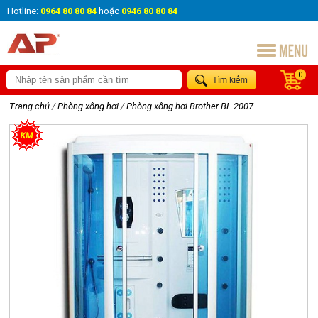
Hotline:
0964 80 80 84
hoặc
0946 80 80 84
0
Trang chủ
/
Phòng xông hơi
/
Phòng xông hơi Brother BL 2007