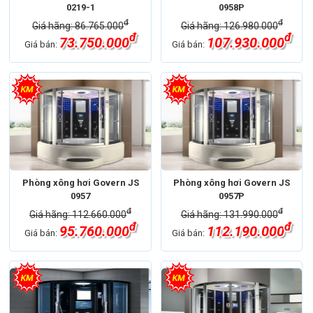
0219-1
0958P
đ
đ
Giá hãng: 86.765.000
Giá hãng: 126.980.000
đ
đ
73.750.000
107.930.000
Giá bán:
Giá bán:
Phòng xông hơi Govern JS
Phòng xông hơi Govern JS
0957
0957P
đ
đ
Giá hãng: 112.660.000
Giá hãng: 131.990.000
đ
đ
95.760.000
112.190.000
Giá bán:
Giá bán: