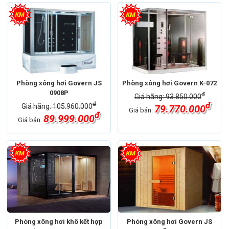
Phòng xông hơi Govern JS
Phòng xông hơi Govern K-072
0908P
đ
Giá hãng: 93.850.000
đ
đ
Giá hãng: 105.960.000
79.770.000
Giá bán:
đ
89.999.000
Giá bán:
Phòng xông hơi khô kết hợp
Phòng xông hơi Govern JS