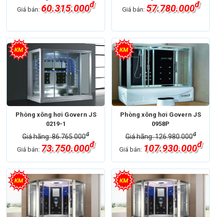
đ
đ
60.315.000
57.780.000
Giá bán:
Giá bán:
Phòng xông hơi Govern JS
Phòng xông hơi Govern JS
0219-1
0958P
đ
đ
Giá hãng: 86.765.000
Giá hãng: 126.980.000
đ
đ
73.750.000
107.930.000
Giá bán:
Giá bán: