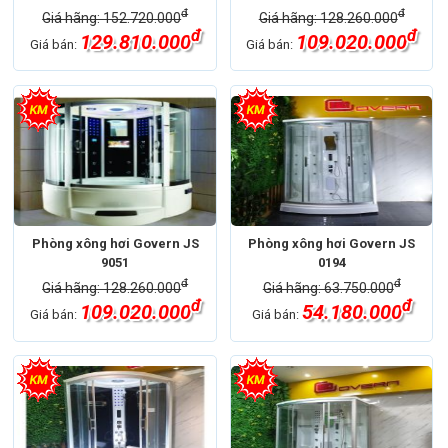
đ
đ
Giá hãng: 152.720.000
Giá hãng: 128.260.000
đ
đ
129.810.000
109.020.000
Giá bán:
Giá bán:
Phòng xông hơi Govern JS
Phòng xông hơi Govern JS
9051
0194
đ
đ
Giá hãng: 128.260.000
Giá hãng: 63.750.000
đ
đ
109.020.000
54.180.000
Giá bán:
Giá bán: