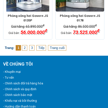
Phòng xông hơi Govern JS
Phòng xông hơi Govern JS
0135P
0178
đ
đ
Giá hãng: 65.890.000
Giá hãng: 86.500.000
đ
đ
56.000.000
73.525.000
Giá bán:
Giá bán:
Trang:
1
2
3
Tiếp
Trang cuối
VỀ CHÚNG TÔI
- Khuyến mại
- Tư vấn
- Chính sách đổi trả hàng hóa
- Chính sách và quy định
- Chính sách bảo mật
- Khiếu nại và bồi thường
- Hướng dẫn thanh toán