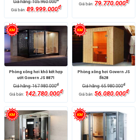
đ
đ
Giá hãng: 105.960.000
79.770.000
Giá bán:
đ
89.999.000
Giá bán:
Phòng xông hơi khô kết hợp
Phòng xông hơi Govern JS
ướt Govern JS 8871
8̉628
đ
đ
Giá hãng: 167.980.000
Giá hãng: 65.980.000
đ
đ
142.780.000
56.080.000
Giá bán:
Giá bán: