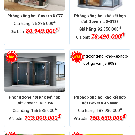
Phòng xông hơi Govern K 077
Phòng xông hơi khô kết hợp
ướt Govern JS-8138
đ
Giá hãng: 95.235.000
đ
đ
Giá hãng: 92.350.000
80.949.000
Giá bán:
đ
78.490.000
Giá bán:
Phòng xông hơi khô kết hợp
Phòng xông hơi khô kết hợp
ướt Govern JS 8066
ướt Govern JS 8088
đ
đ
Giá hãng: 156.585.000
Giá hãng: 188.980.000
đ
đ
133.090.000
160.630.000
Giá bán:
Giá bán: