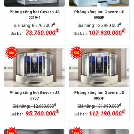
Phòng xông hơi Govern JS
Phòng xông hơi Govern JS
0219-1
0958P
đ
đ
Giá hãng: 86.765.000
Giá hãng: 126.980.000
đ
đ
73.750.000
107.930.000
Giá bán:
Giá bán:
Phòng xông hơi Govern JS
Phòng xông hơi Govern JS
0957
0957P
đ
đ
Giá hãng: 112.660.000
Giá hãng: 131.990.000
đ
đ
95.760.000
112.190.000
Giá bán:
Giá bán: