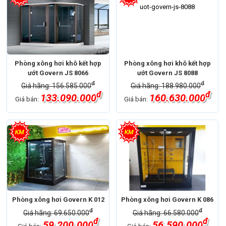
Phòng xông hơi khô kết hợp
Phòng xông hơi khô kết hợp
ướt Govern JS 8066
ướt Govern JS 8088
đ
đ
Giá hãng: 156.585.000
Giá hãng: 188.980.000
đ
đ
133.090.000
160.630.000
Giá bán:
Giá bán:
Phòng xông hơi Govern K 012
Phòng xông hơi Govern K 086
đ
đ
Giá hãng: 69.650.000
Giá hãng: 66.580.000
đ
đ
59.200.000
56.590.000
Giá bán:
Giá bán: