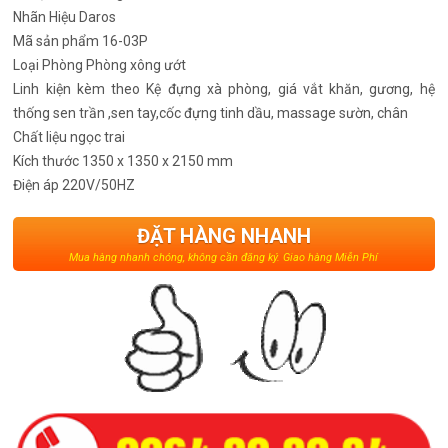
Nhãn Hiệu
Daros
Mã sản phẩm
16-03P
Loại Phòng
Phòng xông ướt
Linh kiện kèm theo
Kệ đựng xà phòng, giá vắt khăn, gương, hệ
thống sen trần ,sen tay,cốc đựng tinh dầu, massage sườn, chân
Chất liệu
ngọc trai
Kích thước
1350 x 1350 x 2150 mm
Điện áp
220V/50HZ
ĐẶT HÀNG NHANH
Mua hàng nhanh chóng, không cần đăng ký. Giao hàng Miễn Phí