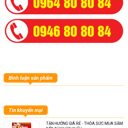
Bình luận sản phẩm
Tin khuyến mại
TẬN HƯỞNG GIÁ RẺ - THỎA SỨC MUA SẮM