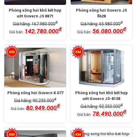
Phòng xông hơi khô kết hợp
Phòng xông hơi Govern JS
ướt Govern JS 8871
8̉628
đ
đ
Giá hãng: 167.980.000
Giá hãng: 65.980.000
đ
đ
142.780.000
56.080.000
Giá bán:
Giá bán:
Phòng xông hơi Govern K 077
Phòng xông hơi khô kết hợp
ướt Govern JS-8138
đ
Giá hãng: 95.235.000
đ
đ
Giá hãng: 92.350.000
80.949.000
Giá bán:
đ
78.490.000
Giá bán: