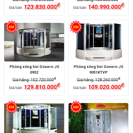
đ
đ
123.830.000
140.990.000
Giá bán:
Giá bán:
Phòng xông hơi Govern JS
Phòng xông hơi Govern JS
0952
9051KTVP
đ
đ
Giá hãng: 152.720.000
Giá hãng: 128.260.000
đ
đ
129.810.000
109.020.000
Giá bán:
Giá bán: