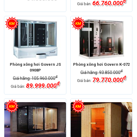
đ
66.760.000
Giá bán:
Phòng xông hơi Govern JS
Phòng xông hơi Govern K-072
0908P
đ
Giá hãng: 93.850.000
đ
đ
Giá hãng: 105.960.000
79.770.000
Giá bán:
đ
89.999.000
Giá bán: