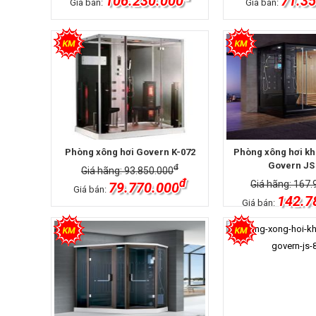
106.230.000
71.35
Giá bán:
Giá bán:
Phòng xông hơi Govern K-072
Phòng xông hơi khô
Govern JS
đ
Giá hãng: 93.850.000
đ
Giá hãng: 167.
79.770.000
Giá bán:
142.7
Giá bán: