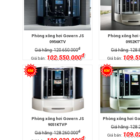
Phòng xông hơi Govern JS
Phòng xông hơi
0956KTV
0952KT
đ
Giá hãng: 120.650.000
Giá hãng: 128.
đ
102.550.000
109.5
Giá bán:
Giá bán:
Phòng xông hơi Govern JS
Phòng xông hơi Go
9051KTVP
Giá hãng: 128.
đ
Giá hãng: 128.260.000
109.0
Giá bán:
đ