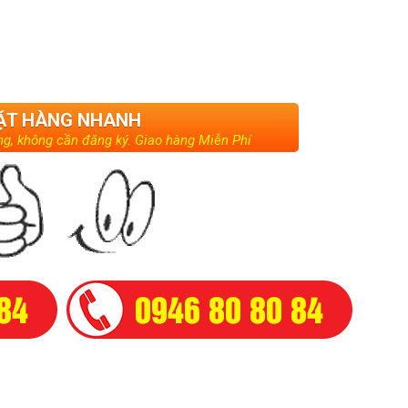
ẶT HÀNG NHANH
g, không cần đăng ký. Giao hàng Miễn Phí