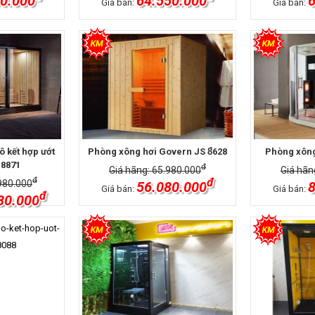
0.000
64.550.000
6
Giá bán:
Giá bán:
 kết hợp ướt
Phòng xông hơi Govern JS 8̉628
Phòng xông
 8871
đ
Giá hãng: 65.980.000
Giá hãn
đ
đ
980.000
56.080.000
8
Giá bán:
Giá bán:
đ
80.000