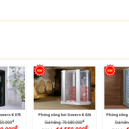
overn K 075
Phòng xông hơi Govern K 026
Phòng xông 
đ
đ
950.000
Giá hãng: 76.680.000
Giá hãn
đ
đ