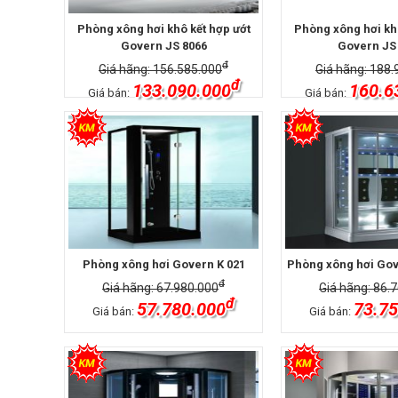
Phòng xông hơi khô kết hợp ướt
Phòng xông hơi khô
Govern JS 8066
Govern JS
đ
Giá hãng: 156.585.000
Giá hãng: 188.
đ
133.090.000
160.6
Giá bán:
Giá bán:
Phòng xông hơi Govern K 021
Phòng xông hơi Gov
đ
Giá hãng: 67.980.000
Giá hãng: 86.
đ
57.780.000
73.75
Giá bán:
Giá bán: