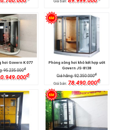
6.760.000
89.999.000
Giá bán:
 hơi Govern K 077
Phòng xông hơi khô kết hợp ướt
Govern JS-8138
đ
g: 95.235.000
đ
đ
Giá hãng: 92.350.000
0.949.000
đ
78.490.000
Giá bán: