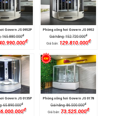
ơi Govern JS 0952P
Phòng xông hơi Govern JS 0952
đ
đ
: 165.880.000
Giá hãng: 152.720.000
đ
đ
40.990.000
129.810.000
Giá bán:
ơi Govern JS 0135P
Phòng xông hơi Govern JS 0178
đ
đ
g: 65.890.000
Giá hãng: 86.500.000
đ
đ
6.000.000
73.525.000
Giá bán: