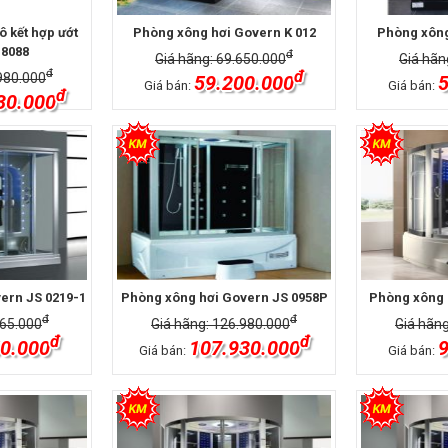
 kết hợp ướt
Phòng xông hơi Govern K 012
Phòng xông
 8088
đ
Giá hãng: 69.650.000
Giá hãn
đ
đ
980.000
59.200.000
5
Giá bán:
Giá bán:
đ
30.000
ern JS 0219-1
Phòng xông hơi Govern JS 0958P
Phòng xông 
đ
đ
765.000
Giá hãng: 126.980.000
Giá hãng
đ
đ
0.000
107.930.000
9
Giá bán:
Giá bán: