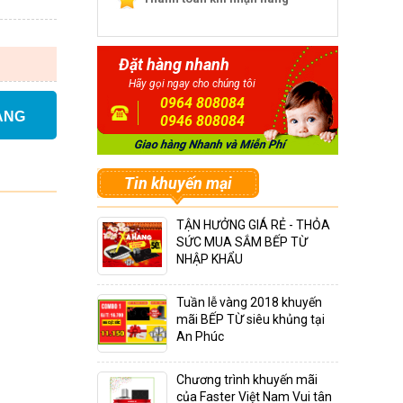
Đặt hàng nhanh
Hãy gọi ngay cho chúng tôi
0964 808084
ÀNG
0946 808084
Tin khuyến mại
TẬN HƯỞNG GIÁ RẺ - THỎA
SỨC MUA SẮM BẾP TỪ
NHẬP KHẨU
Tuần lễ vàng 2018 khuyến
mãi BẾP TỪ siêu khủng tại
An Phúc
Chương trình khuyến mãi
của Faster Việt Nam Vui tân