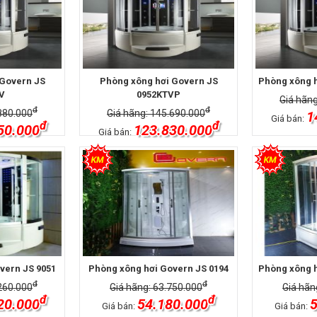
 Govern JS
Phòng xông hơi Govern JS
Phòng xông h
V
0952KTVP
Giá hãng
đ
đ
880.000
Giá hãng: 145.690.000
1
Giá bán:
đ
đ
50.000
123.830.000
Giá bán:
vern JS 9051
Phòng xông hơi Govern JS 0194
Phòng xông h
đ
đ
260.000
Giá hãng: 63.750.000
Giá hãn
đ
đ
20.000
54.180.000
5
Giá bán:
Giá bán: