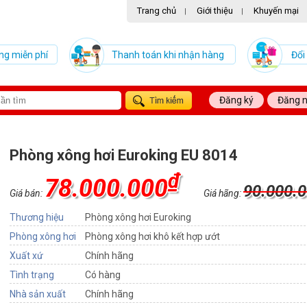
Trang chủ
Giới thiệu
Khuyến mại
|
|
ng miễn phí
Thanh toán khi nhận hàng
Đổi
Đăng ký
Đăng 
Phòng xông hơi Euroking EU 8014
₫
78.000.000
90.000.
Giá bán:
Giá hãng:
Thương hiệu
Phòng xông hơi Euroking
Phòng xông hơi
Phòng xông hơi khô kết hợp ướt
Xuất xứ
Chính hãng
Tình trạng
Có hàng
Nhà sản xuất
Chính hãng