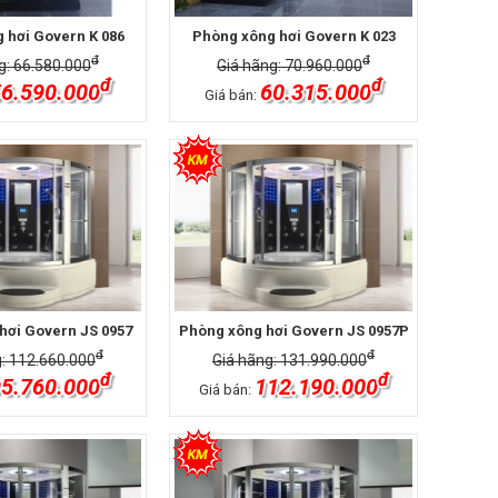
 hơi Govern K 086
Phòng xông hơi Govern K 023
đ
đ
g: 66.580.000
Giá hãng: 70.960.000
đ
đ
6.590.000
60.315.000
Giá bán:
hơi Govern JS 0957
Phòng xông hơi Govern JS 0957P
đ
đ
: 112.660.000
Giá hãng: 131.990.000
đ
đ
5.760.000
112.190.000
Giá bán: