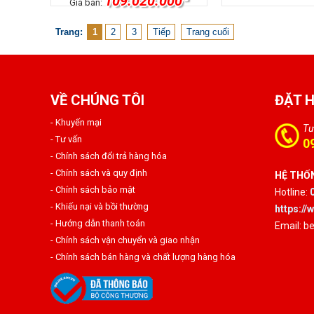
109.020.000
Giá bán:
Trang:
1
2
3
Tiếp
Trang cuối
VỀ CHÚNG TÔI
ĐẶT 
- Khuyến mại
Tư
- Tư vấn
0
- Chính sách đổi trả hàng hóa
- Chính sách và quy định
HỆ THỐN
- Chính sách bảo mật
Hotline:
- Khiếu nại và bồi thường
https:/
- Hướng dẫn thanh toán
Email: 
- Chính sách vận chuyển và giao nhận
- Chính sách bán hàng và chất lượng hàng hóa