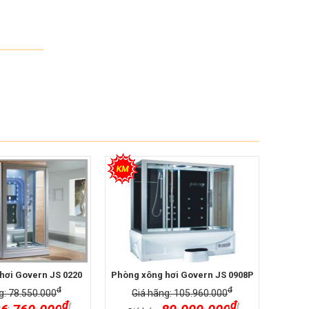
hơi Govern JS 0220
Phòng xông hơi Govern JS 0908P
đ
đ
g: 78.550.000
Giá hãng: 105.960.000
đ
đ