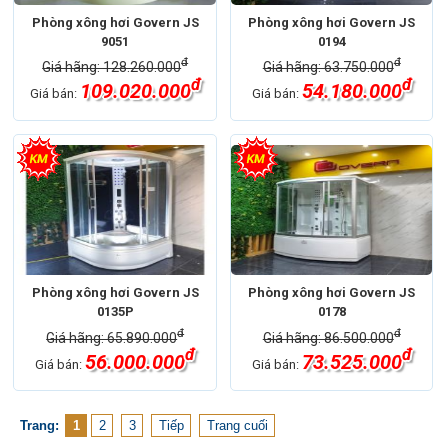
Phòng xông hơi Govern JS
Phòng xông hơi Govern JS
9051
0194
đ
đ
Giá hãng: 128.260.000
Giá hãng: 63.750.000
đ
đ
109.020.000
54.180.000
Giá bán:
Giá bán:
Phòng xông hơi Govern JS
Phòng xông hơi Govern JS
0135P
0178
đ
đ
Giá hãng: 65.890.000
Giá hãng: 86.500.000
đ
đ
56.000.000
73.525.000
Giá bán:
Giá bán:
Trang:
1
2
3
Tiếp
Trang cuối