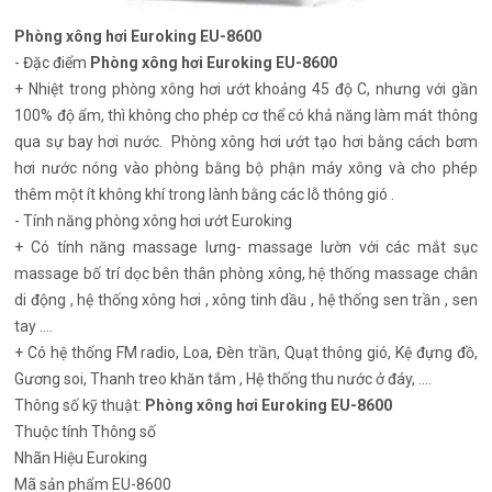
Phòng xông hơi Euroking EU-8600
- Đặc điểm
Phòng xông hơi Euroking EU-8600
+ Nhiệt trong phòng xông hơi ướt khoảng 45 độ C, nhưng với gần
100% độ ẩm, thì không cho phép cơ thể có khả năng làm mát thông
qua sự bay hơi nước. Phòng xông hơi ướt tạo hơi bằng cách bơm
hơi nước nóng vào phòng bằng bộ phận máy xông và cho phép
thêm một ít không khí trong lành bằng các lỗ thông gió .
- Tính năng phòng xông hơi ướt Euroking
+ Có tính năng massage lưng- massage lườn với các mắt sục
massage bố trí dọc bên thân phòng xông, hệ thống massage chân
di động , hệ thống xông hơi , xông tinh dầu , hệ thống sen trần , sen
tay ....
+ Có hệ thống FM radio, Loa, Đèn trần, Quạt thông gió, Kệ đựng đồ,
Gương soi, Thanh treo khăn tắm , Hệ thống thu nước ở đáy, ....
Thông số kỹ thuật:
Phòng xông hơi Euroking EU-8600
Thuộc tính
Thông số
Nhãn Hiệu
Euroking
Mã sản phẩm
EU-8600