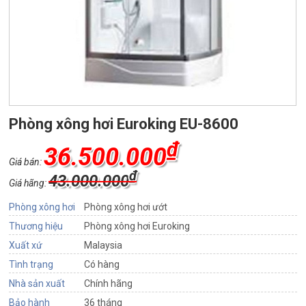
Phòng xông hơi Euroking EU-8600
₫
36.500.000
Giá bán:
₫
43.000.000
Giá hãng:
Phòng xông hơi
Phòng xông hơi ướt
Thương hiệu
Phòng xông hơi Euroking
Xuất xứ
Malaysia
Tình trạng
Có hàng
Nhà sản xuất
Chính hãng
Bảo hành
36 tháng