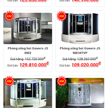
Giá bán:
Giá bán:
Phòng xông hơi Govern JS
Phòng xông hơi Govern JS
0952
9051KTVP
đ
đ
Giá hãng: 152.720.000
Giá hãng: 128.260.000
đ
đ
129.810.000
109.020.000
Giá bán:
Giá bán: