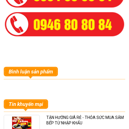
Bình luận sản phẩm
Tin khuyến mại
TẬN HƯỞNG GIÁ RẺ - THỎA SỨC MUA SẮM
BẾP TỪ NHẬP KHẨU