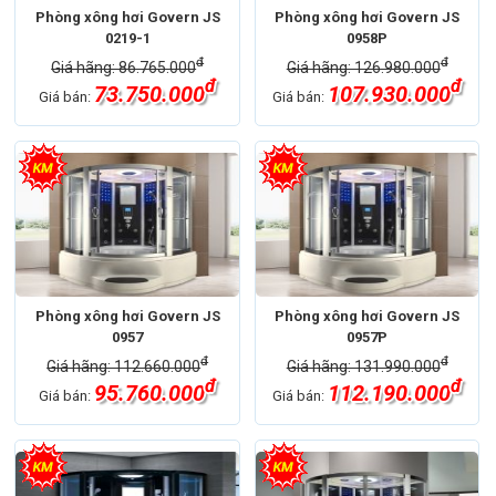
Phòng xông hơi Govern JS
Phòng xông hơi Govern JS
0219-1
0958P
đ
đ
Giá hãng: 86.765.000
Giá hãng: 126.980.000
đ
đ
73.750.000
107.930.000
Giá bán:
Giá bán:
Phòng xông hơi Govern JS
Phòng xông hơi Govern JS
0957
0957P
đ
đ
Giá hãng: 112.660.000
Giá hãng: 131.990.000
đ
đ
95.760.000
112.190.000
Giá bán:
Giá bán: