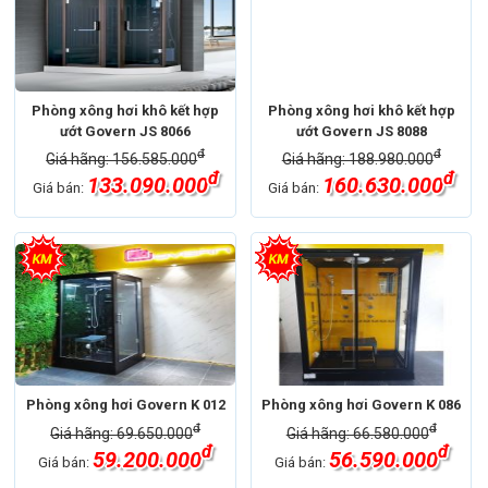
Phòng xông hơi khô kết hợp
Phòng xông hơi khô kết hợp
ướt Govern JS 8066
ướt Govern JS 8088
đ
đ
Giá hãng: 156.585.000
Giá hãng: 188.980.000
đ
đ
133.090.000
160.630.000
Giá bán:
Giá bán:
Phòng xông hơi Govern K 012
Phòng xông hơi Govern K 086
đ
đ
Giá hãng: 69.650.000
Giá hãng: 66.580.000
đ
đ
59.200.000
56.590.000
Giá bán:
Giá bán: