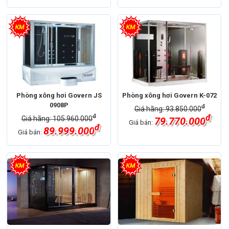
Phòng xông hơi Govern JS
Phòng xông hơi Govern K-072
0908P
đ
Giá hãng: 93.850.000
đ
đ
Giá hãng: 105.960.000
79.770.000
Giá bán:
đ
89.999.000
Giá bán: