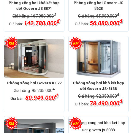
Phòng xông hơi khô kết hợp
Phòng xông hơi Govern JS
ướt Govern JS 8871
8̉628
đ
đ
Giá hãng: 167.980.000
Giá hãng: 65.980.000
đ
đ
142.780.000
56.080.000
Giá bán:
Giá bán:
Phòng xông hơi Govern K 077
Phòng xông hơi khô kết hợp
ướt Govern JS-8138
đ
Giá hãng: 95.235.000
đ
đ
Giá hãng: 92.350.000
80.949.000
Giá bán:
đ
78.490.000
Giá bán: