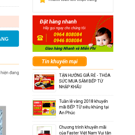
Đặt hàng nhanh
Hãy gọi ngay cho chúng tôi
0964 808084
ÀNG
0946 808084
Tin khuyến mại
hiện đang
TẬN HƯỞNG GIÁ RẺ - THỎA
SỨC MUA SẮM BẾP TỪ
NHẬP KHẨU
Tuần lễ vàng 2018 khuyến
mãi BẾP TỪ siêu khủng tại
An Phúc
Chương trình khuyến mãi
của Faster Việt Nam Vui tân