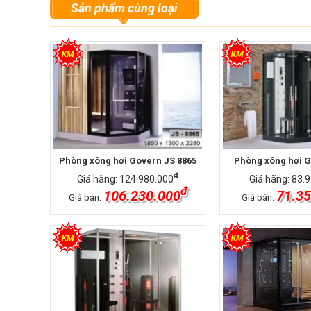
Sản phẩm cùng loại
Phòng xông hơi Govern JS 8865
Phòng xông hơi G
đ
Giá hãng: 124.980.000
Giá hãng: 83.
đ
106.230.000
71.35
Giá bán:
Giá bán: