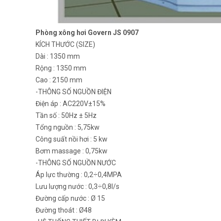
Phòng xông hơi Govern JS 0907
KÍCH THƯỚC (SIZE)
Dài : 1350 mm
Rộng : 1350 mm
Cao : 2150 mm
-THÔNG SỐ NGUỒN ĐIỆN
Điện áp : AC220V±15%
Tần số : 50Hz ± 5Hz
Tổng nguồn : 5,75kw
Công suất nồi hơi : 5 kw
Bơm massage : 0,75kw
-THÔNG SỐ NGUỒN NƯỚC
Áp lực thường : 0,2÷0,4MPA
Lưu lượng nước : 0,3÷0,8l/s
Đường cấp nước : Ø 15
Đường thoát : Ø48