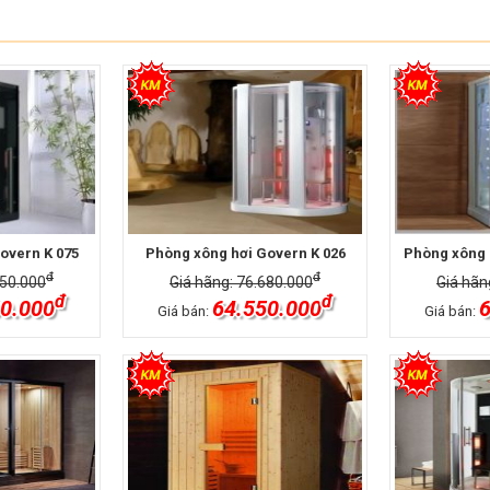
overn K 075
Phòng xông hơi Govern K 026
Phòng xông 
đ
đ
950.000
Giá hãng: 76.680.000
Giá hãn
đ
đ
0.000
64.550.000
6
Giá bán:
Giá bán: