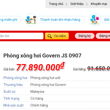
Trang chủ
Giới thiệu
Khuyến mại
|
|
ng miễn phí
Thanh toán khi nhận hàng
Đổi
Đăng ký
Đăng 
Phòng xông hơi Govern JS 0907
₫
77.890.000
91.650.
Giá bán:
Giá hãng:
Phòng xông hơi
Phòng xông hơi ướt
Thương hiệu
Phòng xông hơi Govern
Xuất xứ
Malaysia
Tình trạng
Có hàng
Nhà sản xuất
Chính hãng