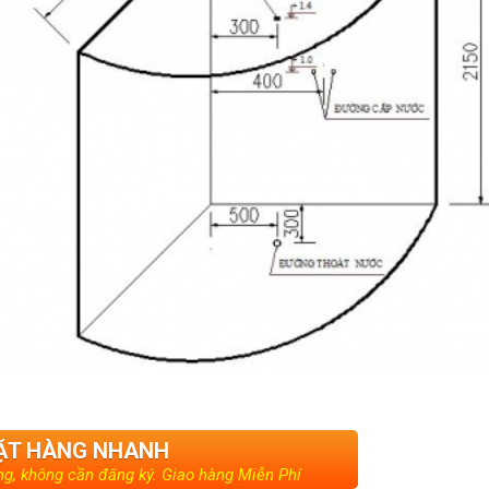
ẶT HÀNG NHANH
g, không cần đăng ký. Giao hàng Miễn Phí