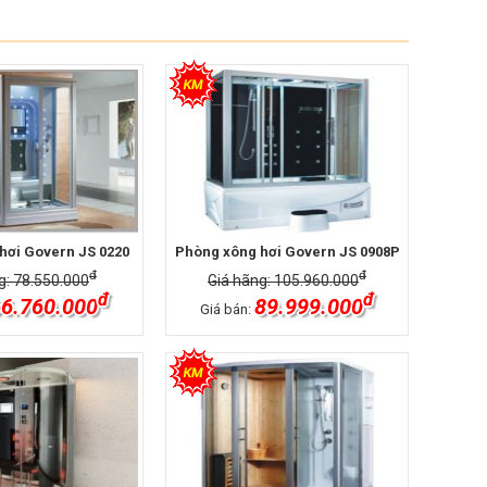
hơi Govern JS 0220
Phòng xông hơi Govern JS 0908P
đ
đ
g: 78.550.000
Giá hãng: 105.960.000
đ
đ
6.760.000
89.999.000
Giá bán: