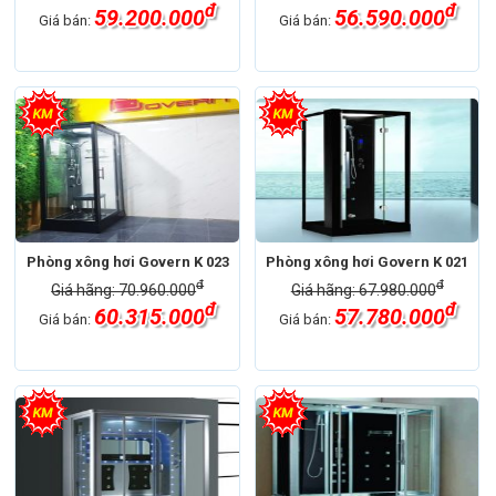
đ
đ
59.200.000
56.590.000
Giá bán:
Giá bán:
Phòng xông hơi Govern K 023
Phòng xông hơi Govern K 021
đ
đ
Giá hãng: 70.960.000
Giá hãng: 67.980.000
đ
đ
60.315.000
57.780.000
Giá bán:
Giá bán: