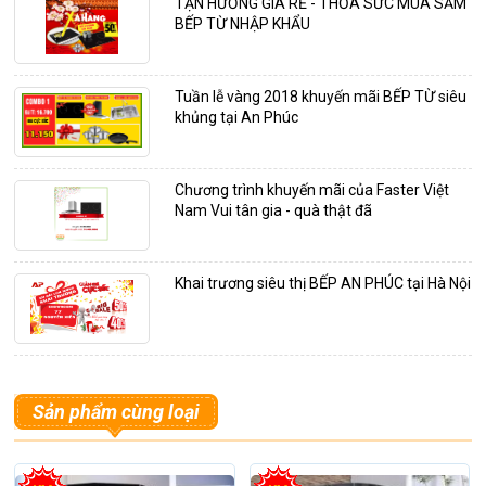
TẬN HƯỞNG GIÁ RẺ - THỎA SỨC MUA SẮM
BẾP TỪ NHẬP KHẨU
Tuần lễ vàng 2018 khuyến mãi BẾP TỪ siêu
khủng tại An Phúc
Chương trình khuyến mãi của Faster Việt
Nam Vui tân gia - quà thật đã
Khai trương siêu thị BẾP AN PHÚC tại Hà Nội
Sản phẩm cùng loại