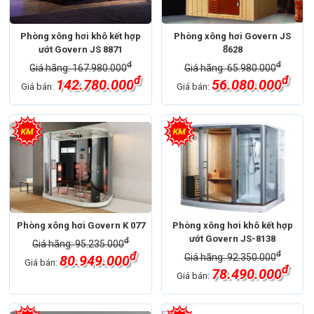
Phòng xông hơi khô kết hợp
Phòng xông hơi Govern JS
ướt Govern JS 8871
8̉628
đ
đ
Giá hãng: 167.980.000
Giá hãng: 65.980.000
đ
đ
142.780.000
56.080.000
Giá bán:
Giá bán:
Phòng xông hơi Govern K 077
Phòng xông hơi khô kết hợp
ướt Govern JS-8138
đ
Giá hãng: 95.235.000
đ
đ
Giá hãng: 92.350.000
80.949.000
Giá bán:
đ
78.490.000
Giá bán: