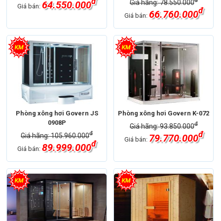
đ
Giá hãng: 78.550.000
64.550.000
Giá bán:
đ
66.760.000
Giá bán:
Phòng xông hơi Govern JS
Phòng xông hơi Govern K-072
0908P
đ
Giá hãng: 93.850.000
đ
đ
Giá hãng: 105.960.000
79.770.000
Giá bán:
đ
89.999.000
Giá bán: