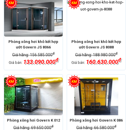
Phòng xông hơi khô kết hợp
Phòng xông hơi khô kết hợp
ướt Govern JS 8066
ướt Govern JS 8088
đ
đ
Giá hãng: 156.585.000
Giá hãng: 188.980.000
đ
đ
133.090.000
160.630.000
Giá bán:
Giá bán:
Phòng xông hơi Govern K 012
Phòng xông hơi Govern K 086
đ
đ
Giá hãng: 69.650.000
Giá hãng: 66.580.000