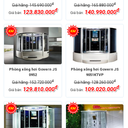
đ
đ
Giá hãng: 145.690.000
Giá hãng: 165.880.000
đ
đ
123.830.000
140.990.000
Giá bán:
Giá bán:
Phòng xông hơi Govern JS
Phòng xông hơi Govern JS
0952
9051KTVP
đ
đ
Giá hãng: 152.720.000
Giá hãng: 128.260.000
đ
đ
129.810.000
109.020.000
Giá bán:
Giá bán: