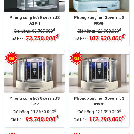
Phòng xông hơi Govern JS
Phòng xông hơi Govern JS
0219-1
0958P
đ
đ
Giá hãng: 86.765.000
Giá hãng: 126.980.000
đ
đ
73.750.000
107.930.000
Giá bán:
Giá bán:
Phòng xông hơi Govern JS
Phòng xông hơi Govern JS
0957
0957P
đ
đ
Giá hãng: 112.660.000
Giá hãng: 131.990.000
đ
đ
95.760.000
112.190.000
Giá bán:
Giá bán: