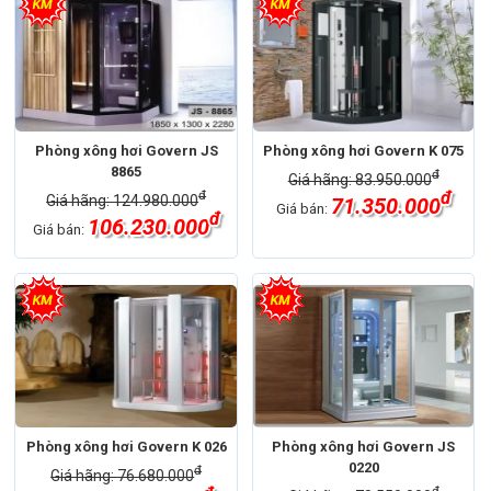
Phòng xông hơi Govern JS
Phòng xông hơi Govern K 075
8865
đ
Giá hãng: 83.950.000
đ
đ
Giá hãng: 124.980.000
71.350.000
Giá bán:
đ
106.230.000
Giá bán:
Phòng xông hơi Govern K 026
Phòng xông hơi Govern JS
0220
đ
Giá hãng: 76.680.000
đ