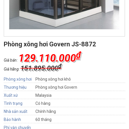
Phòng xông hơi Govern JS-8872
₫
129.110.000
Giá bán:
₫
151.895.000
Giá hãng:
Phòng xông hơi
Phòng xông hơi khô
Thương hiệu
Phòng xông hơi Govern
Xuất xứ
Malaysia
Tình trạng
Có hàng
Nhà sản xuất
Chính hãng
Bảo hành
60 tháng
Phí vận chuyển