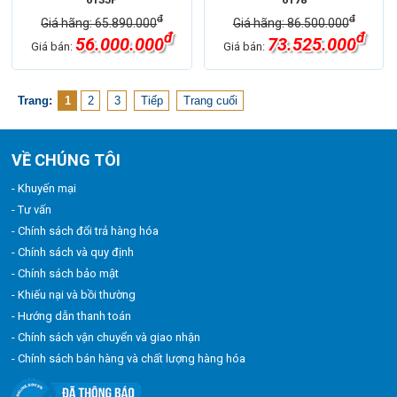
đ
đ
Giá hãng: 65.890.000
Giá hãng: 86.500.000
đ
đ
56.000.000
73.525.000
Giá bán:
Giá bán:
Trang:
1
2
3
Tiếp
Trang cuối
VỀ CHÚNG TÔI
- Khuyến mại
- Tư vấn
- Chính sách đổi trả hàng hóa
- Chính sách và quy định
- Chính sách bảo mật
- Khiếu nại và bồi thường
- Hướng dẫn thanh toán
- Chính sách vận chuyển và giao nhận
- Chính sách bán hàng và chất lượng hàng hóa