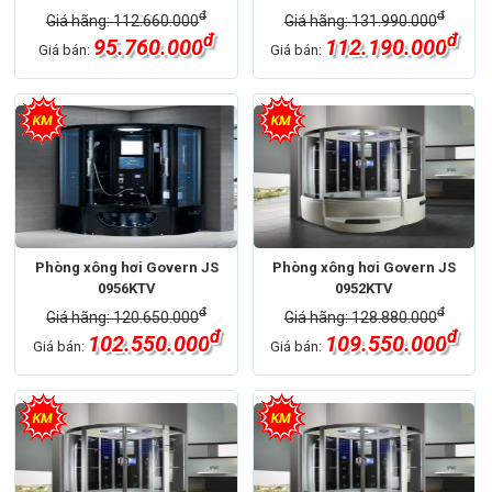
đ
đ
Giá hãng: 112.660.000
Giá hãng: 131.990.000
đ
đ
95.760.000
112.190.000
Giá bán:
Giá bán:
Phòng xông hơi Govern JS
Phòng xông hơi Govern JS
0956KTV
0952KTV
đ
đ
Giá hãng: 120.650.000
Giá hãng: 128.880.000
đ
đ
102.550.000
109.550.000
Giá bán:
Giá bán: