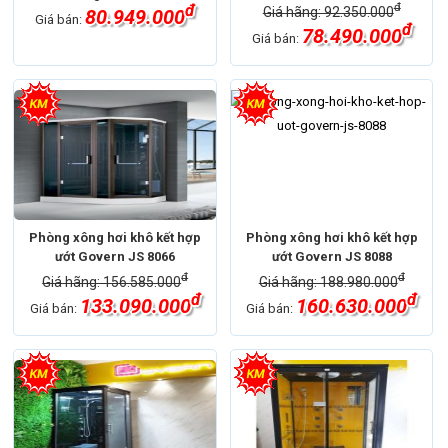
đ
đ
Giá hãng: 92.350.000
80.949.000
Giá bán:
đ
78.490.000
Giá bán:
Phòng xông hơi khô kết hợp
Phòng xông hơi khô kết hợp
ướt Govern JS 8066
ướt Govern JS 8088
đ
đ
Giá hãng: 156.585.000
Giá hãng: 188.980.000
đ
đ
133.090.000
160.630.000
Giá bán:
Giá bán: