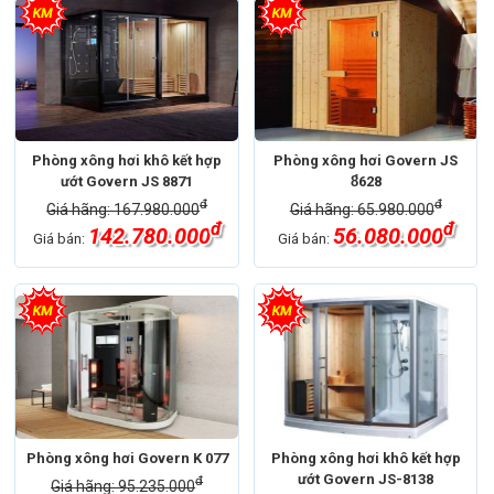
Phòng xông hơi khô kết hợp
Phòng xông hơi Govern JS
ướt Govern JS 8871
8̉628
đ
đ
Giá hãng: 167.980.000
Giá hãng: 65.980.000
đ
đ
142.780.000
56.080.000
Giá bán:
Giá bán:
Phòng xông hơi Govern K 077
Phòng xông hơi khô kết hợp
ướt Govern JS-8138
đ
Giá hãng: 95.235.000