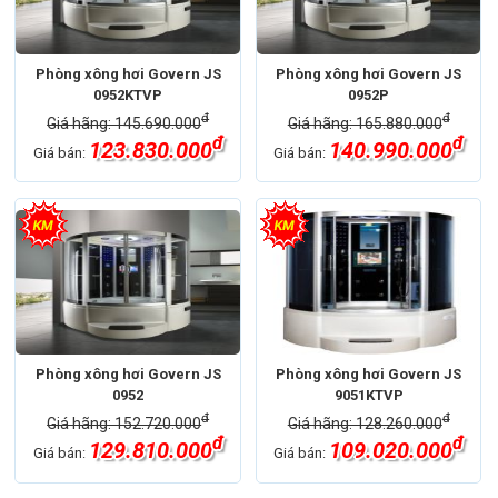
Phòng xông hơi Govern JS
Phòng xông hơi Govern JS
0952KTVP
0952P
đ
đ
Giá hãng: 145.690.000
Giá hãng: 165.880.000
đ
đ
123.830.000
140.990.000
Giá bán:
Giá bán:
Phòng xông hơi Govern JS
Phòng xông hơi Govern JS
0952
9051KTVP
đ
đ
Giá hãng: 152.720.000
Giá hãng: 128.260.000
đ
đ
129.810.000
109.020.000
Giá bán:
Giá bán: