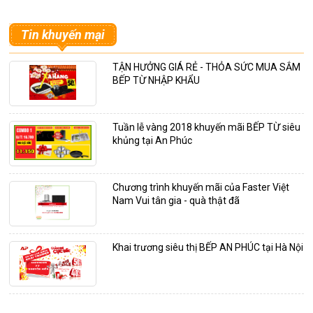
Tin khuyến mại
TẬN HƯỞNG GIÁ RẺ - THỎA SỨC MUA SẮM
BẾP TỪ NHẬP KHẨU
Tuần lễ vàng 2018 khuyến mãi BẾP TỪ siêu
khủng tại An Phúc
Chương trình khuyến mãi của Faster Việt
Nam Vui tân gia - quà thật đã
Khai trương siêu thị BẾP AN PHÚC tại Hà Nội