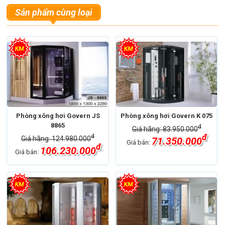
Sản phẩm cùng loại
Phòng xông hơi Govern JS
Phòng xông hơi Govern K 075
8865
đ
Giá hãng: 83.950.000
đ
đ
Giá hãng: 124.980.000
71.350.000
Giá bán:
đ
106.230.000
Giá bán: