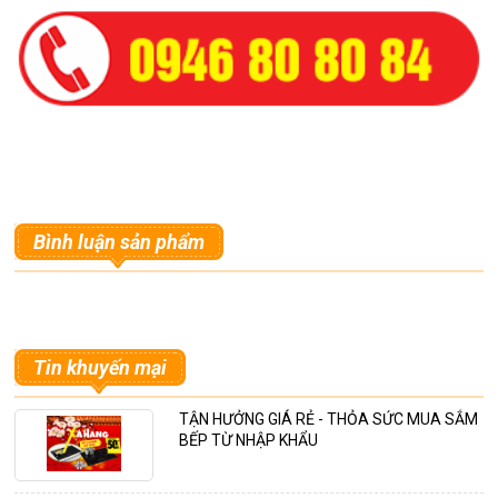
Bình luận sản phẩm
Tin khuyến mại
TẬN HƯỞNG GIÁ RẺ - THỎA SỨC MUA SẮM
BẾP TỪ NHẬP KHẨU