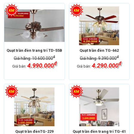
Quạt trần đèn trang trí TD-55B
Quạt trần đèn TG-662
đ
đ
Giá hãng: 10.600.000
Giá hãng: 9.390.000
đ
đ
4.990.000
4.290.000
Giá bán:
Giá bán:
Quạt trần đènTG-229
Quạt trần đèn trang trí TG-41