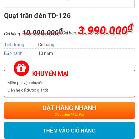
Quạt trần đèn TD-126
₫
3.990.000
₫
10.990.000
Giá bán:
Giá hãng:
Tình trạng
Có hàng
Bảo hành
10 năm
KHUYẾN MẠI
Miễn phí vận chuyển
Liên hệ để được giá tốt
ĐẶT HÀNG NHANH
Giao hàng Miễn Phí
THÊM VÀO GIỎ HÀNG