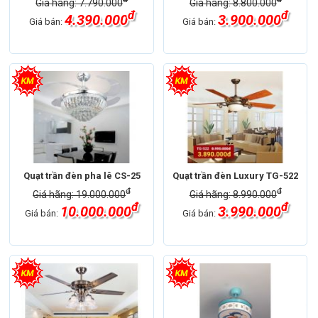
Giá hãng: 7.790.000
Giá hãng: 8.800.000
đ
đ
4.390.000
3.900.000
Giá bán:
Giá bán:
Quạt trần đèn pha lê CS-25
Quạt trần đèn Luxury TG-522
đ
đ
Giá hãng: 19.000.000
Giá hãng: 8.990.000
đ
đ
10.000.000
3.990.000
Giá bán:
Giá bán: