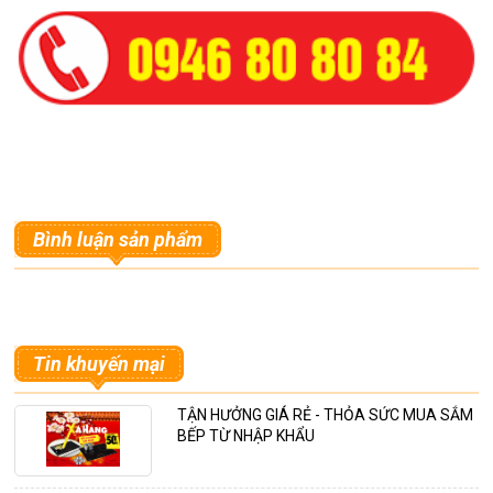
Bình luận sản phẩm
Tin khuyến mại
TẬN HƯỞNG GIÁ RẺ - THỎA SỨC MUA SẮM
BẾP TỪ NHẬP KHẨU