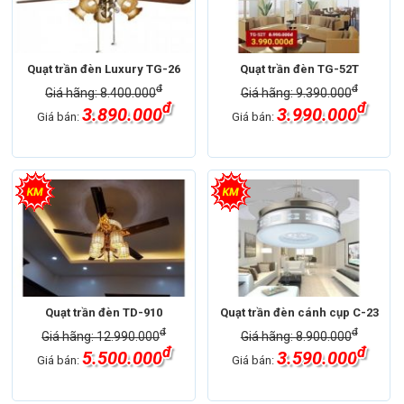
Quạt trần đèn Luxury TG-26
Quạt trần đèn TG-52T
đ
đ
Giá hãng: 8.400.000
Giá hãng: 9.390.000
đ
đ
3.890.000
3.990.000
Giá bán:
Giá bán:
Quạt trần đèn TD-910
Quạt trần đèn cánh cụp C-23
đ
đ
Giá hãng: 12.990.000
Giá hãng: 8.900.000
đ
đ
5.500.000
3.590.000
Giá bán:
Giá bán: