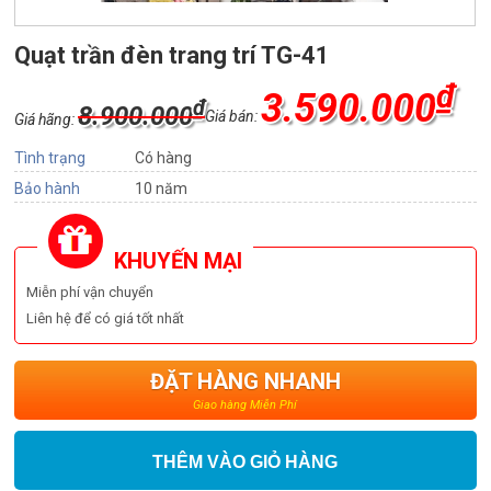
Quạt trần đèn trang trí TG-41
₫
3.590.000
₫
8.900.000
Giá bán:
Giá hãng:
Tình trạng
Có hàng
Bảo hành
10 năm
KHUYẾN MẠI
Miễn phí vận chuyển
Liên hệ để có giá tốt nhất
ĐẶT HÀNG NHANH
Giao hàng Miễn Phí
THÊM VÀO GIỎ HÀNG