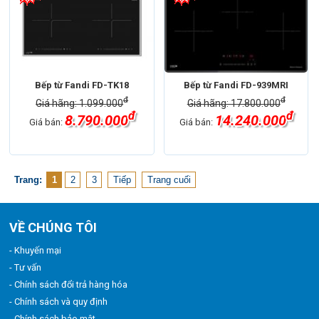
Bếp từ Fandi FD-TK18
Bếp từ Fandi FD-939MRI
đ
đ
Giá hãng: 1.099.000
Giá hãng: 17.800.000
đ
đ
8.790.000
14.240.000
Giá bán:
Giá bán:
Trang:
1
2
3
Tiếp
Trang cuối
VỀ CHÚNG TÔI
- Khuyến mại
- Tư vấn
- Chính sách đổi trả hàng hóa
- Chính sách và quy định
- Chính sách bảo mật