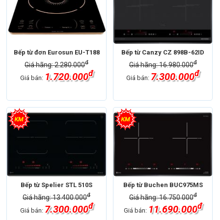
Bếp từ đơn Eurosun EU-T188
Bếp từ Canzy CZ 898B-62ID
đ
đ
Giá hãng: 2.280.000
Giá hãng: 16.980.000
đ
đ
1.720.000
7.300.000
Giá bán:
Giá bán:
Bếp từ Spelier STL 510S
Bếp từ Buchen BUC975MS
đ
đ
Giá hãng: 13.400.000
Giá hãng: 16.750.000
đ
đ
7.300.000
11.690.000
Giá bán:
Giá bán: