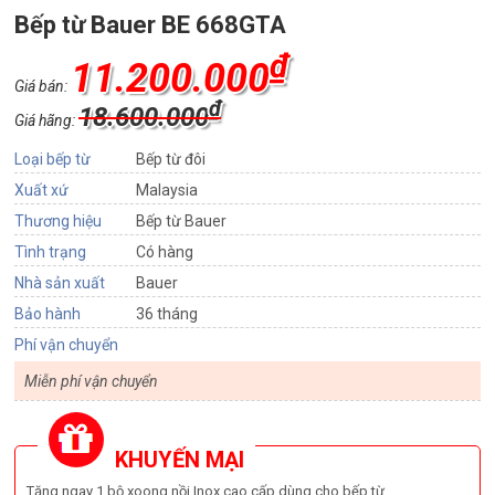
Bếp từ Bauer BE 668GTA
₫
11.200.000
Giá bán:
₫
18.600.000
Giá hãng:
Loại bếp từ
Bếp từ đôi
Xuất xứ
Malaysia
Thương hiệu
Bếp từ Bauer
Tình trạng
Có hàng
Nhà sản xuất
Bauer
Bảo hành
36 tháng
Phí vận chuyển
Miễn phí vận chuyển
KHUYẾN MẠI
Tặng ngay 1 bộ xoong nồi Inox cao cấp dùng cho bếp từ