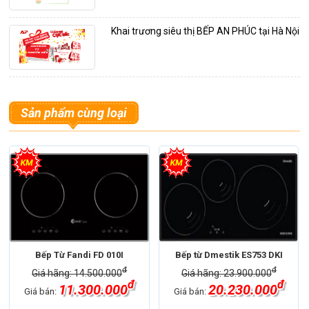
Khai trương siêu thị BẾP AN PHÚC tại Hà Nội
Sản phẩm cùng loại
Bếp Từ Fandi FD 010I
Bếp từ Dmestik ES753 DKI
đ
đ
Giá hãng: 14.500.000
Giá hãng: 23.900.000
đ
đ
11.300.000
20.230.000
Giá bán:
Giá bán: