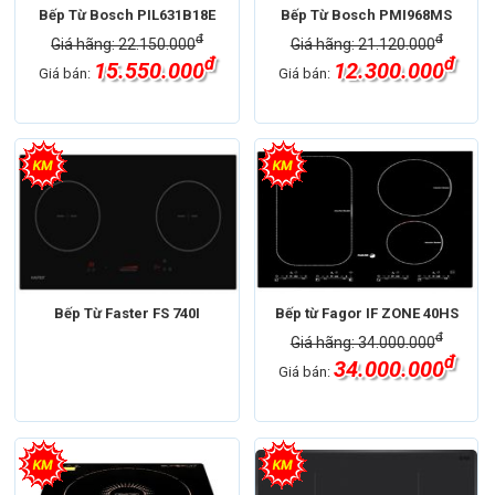
Bếp Từ Bosch PIL631B18E
Bếp Từ Bosch PMI968MS
đ
đ
Giá hãng: 22.150.000
Giá hãng: 21.120.000
đ
đ
15.550.000
12.300.000
Giá bán:
Giá bán:
Bếp Từ Faster FS 740I
Bếp từ Fagor IF ZONE 40HS
đ
Giá hãng: 34.000.000
đ
34.000.000
Giá bán: