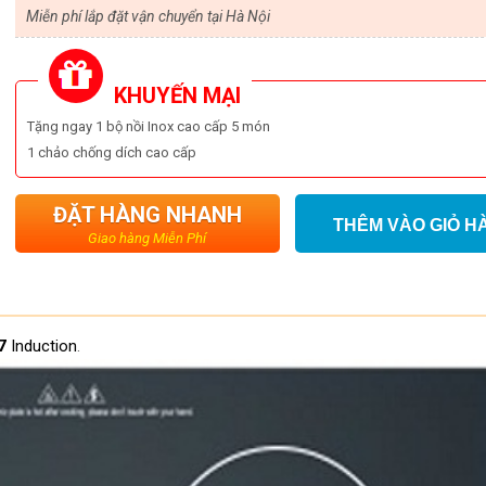
Miễn phí lắp đặt vận chuyển tại Hà Nội
KHUYẾN MẠI
Tặng ngay 1 bộ nồi Inox cao cấp 5 món
1 chảo chống dích cao cấp
ĐẶT HÀNG NHANH
THÊM VÀO GIỎ H
Giao hàng Miễn Phí
17
Induction
.