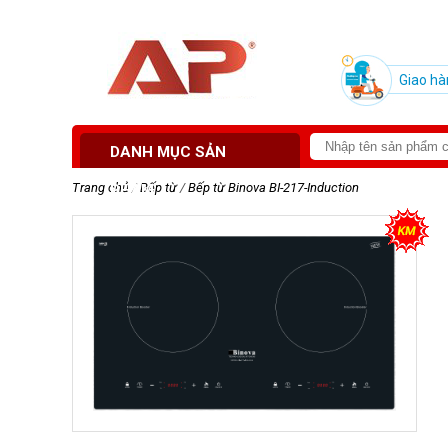
Giao hà
DANH MỤC SẢN
Trang chủ
/
Bếp từ
/
Bếp từ Binova BI-217-Induction
PHẨM