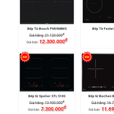
Bếp Từ Bosch PMI968MS
Bếp Từ Faster
đ
Giá hãng: 21.120.000
đ
12.300.000
Giá bán:
Bếp từ Spelier STL 510S
Bếp từ Buchen
đ
Giá hãng: 13.400.000
Giá hãng: 16.
đ
7.300.000
11.69
Giá bán:
Giá bán: