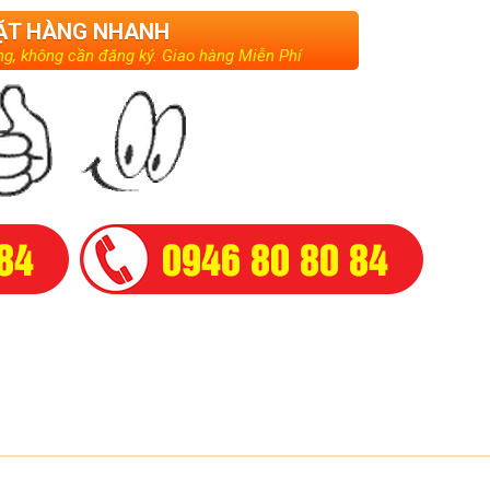
ẶT HÀNG NHANH
g, không cần đăng ký. Giao hàng Miễn Phí