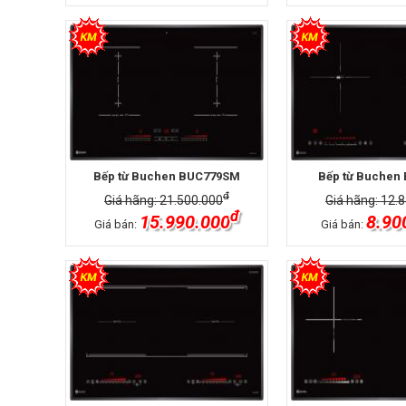
Bếp từ Buchen BUC779SM
Bếp từ Buchen
đ
Giá hãng: 21.500.000
Giá hãng: 12.
đ
15.990.000
8.90
Giá bán:
Giá bán: