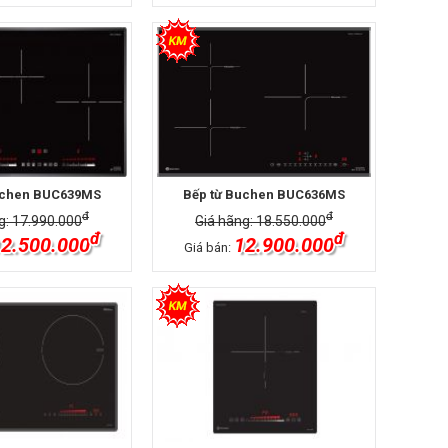
uchen BUC639MS
Bếp từ Buchen BUC636MS
đ
đ
g: 17.990.000
Giá hãng: 18.550.000
đ
đ
2.500.000
12.900.000
Giá bán: