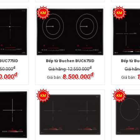
 BUC775ID
Bếp từ Buchen BUC675ID
Bếp từ B
đ
đ
850.000
Giá hãng: 12.550.000
Giá hãn
đ
đ
0.000
8.500.000
1
Giá bán:
Giá bán: