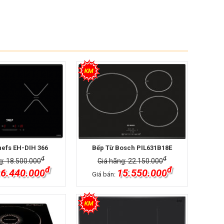
hefs EH-DIH 366
Bếp Từ Bosch PIL631B18E
đ
đ
g: 18.500.000
Giá hãng: 22.150.000
đ
đ
6.440.000
15.550.000
Giá bán: