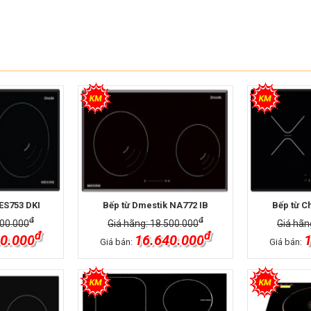
ES753 DKI
Bếp từ Dmestik NA772 IB
Bếp từ C
đ
đ
900.000
Giá hãng: 18.500.000
Giá hãn
đ
đ
0.000
16.640.000
1
Giá bán:
Giá bán: