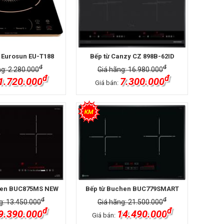
 Eurosun EU-T188
Bếp từ Canzy CZ 898B-62ID
đ
đ
ng: 2.280.000
Giá hãng: 16.980.000
đ
đ
1.720.000
7.300.000
Giá bán:
hen BUC875MS NEW
Bếp từ Buchen BUC779SMART
đ
đ
g: 13.450.000
Giá hãng: 21.500.000
đ
đ
9.390.000
14.490.000
Giá bán: