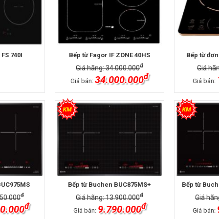
 FS 740I
Bếp từ Fagor IF ZONE 40HS
Bếp từ đơn
đ
Giá hãng: 34.000.000
Giá hã
đ
34.000.000
Giá bán:
Giá bán:
 BUC975MS
Bếp từ Buchen BUC875MS+
Bếp từ Buc
đ
đ
750.000
Giá hãng: 13.900.000
Giá hãn
đ
đ
0.000
9.790.000
Giá bán:
Giá bán: