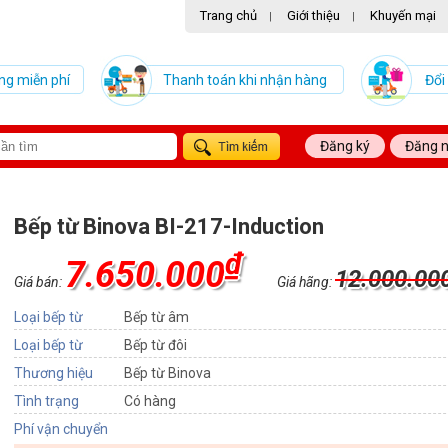
Trang chủ
Giới thiệu
Khuyến mại
|
|
ng miễn phí
Thanh toán khi nhận hàng
Đổi
Đăng ký
Đăng 
Bếp từ Binova BI-217-Induction
₫
7.650.000
12.000.00
Giá bán:
Giá hãng:
Loại bếp từ
Bếp từ âm
Loại bếp từ
Bếp từ đôi
Thương hiệu
Bếp từ Binova
Tình trạng
Có hàng
Phí vận chuyển