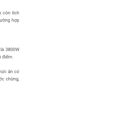
p còn tích
rường hợp
 là 3800W
i điểm.
thức ăn có
ước chừng,