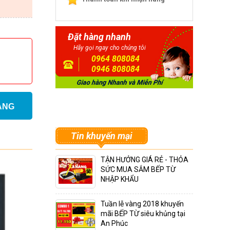
Đặt hàng nhanh
Hãy gọi ngay cho chúng tôi
0964 808084
0946 808084
ÀNG
Tin khuyến mại
TẬN HƯỞNG GIÁ RẺ - THỎA
SỨC MUA SẮM BẾP TỪ
NHẬP KHẨU
Tuần lễ vàng 2018 khuyến
mãi BẾP TỪ siêu khủng tại
An Phúc