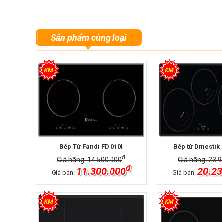
Sản phẩm cùng loại
Bếp Từ Fandi FD 010I
Bếp từ Dmestik 
đ
Giá hãng: 14.500.000
Giá hãng: 23.
đ
11.300.000
20.23
Giá bán:
Giá bán: