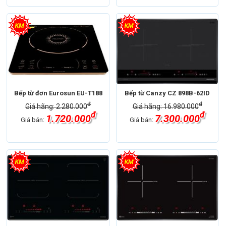
Bếp từ đơn Eurosun EU-T188
Bếp từ Canzy CZ 898B-62ID
đ
đ
Giá hãng: 2.280.000
Giá hãng: 16.980.000
đ
đ
1.720.000
7.300.000
Giá bán:
Giá bán: