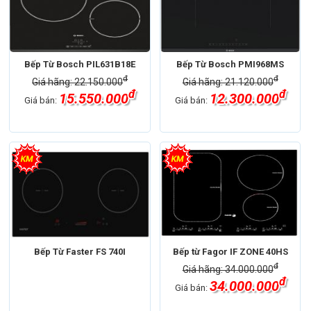
Bếp Từ Bosch PIL631B18E
Bếp Từ Bosch PMI968MS
đ
đ
Giá hãng: 22.150.000
Giá hãng: 21.120.000
đ
đ
15.550.000
12.300.000
Giá bán:
Giá bán:
Bếp Từ Faster FS 740I
Bếp từ Fagor IF ZONE 40HS
đ
Giá hãng: 34.000.000
đ
34.000.000
Giá bán: