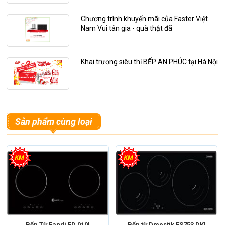
Chương trình khuyến mãi của Faster Việt
Nam Vui tân gia - quà thật đã
Khai trương siêu thị BẾP AN PHÚC tại Hà Nội
Sản phẩm cùng loại
Bếp Từ Fandi FD 010I
Bếp từ Dmestik ES753 DKI