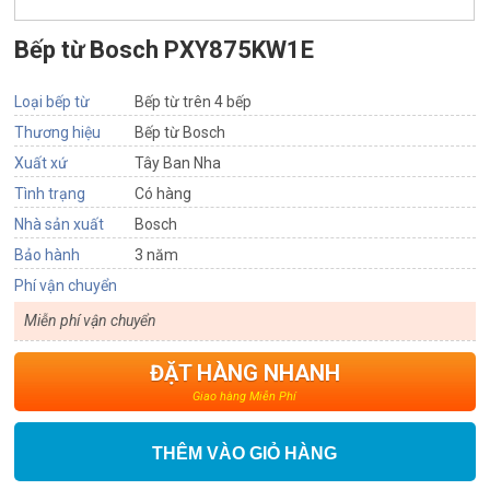
Bếp từ Bosch PXY875KW1E
Loại bếp từ
Bếp từ trên 4 bếp
Thương hiệu
Bếp từ Bosch
Xuất xứ
Tây Ban Nha
Tình trạng
Có hàng
Nhà sản xuất
Bosch
Bảo hành
3 năm
Phí vận chuyển
Miễn phí vận chuyển
ĐẶT HÀNG NHANH
Giao hàng Miễn Phí
THÊM VÀO GIỎ HÀNG