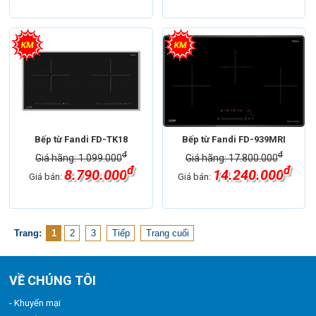
Bếp từ Fandi FD-TK18
Bếp từ Fandi FD-939MRI
đ
đ
Giá hãng: 1.099.000
Giá hãng: 17.800.000
đ
đ
8.790.000
14.240.000
Giá bán:
Giá bán:
Trang:
1
2
3
Tiếp
Trang cuối
VỀ CHÚNG TÔI
- Khuyến mại