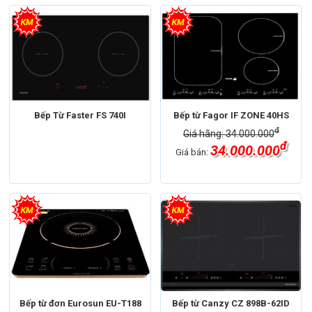
Bếp Từ Faster FS 740I
Bếp từ Fagor IF ZONE 40HS
đ
Giá hãng: 34.000.000
đ
34.000.000
Giá bán:
Bếp từ đơn Eurosun EU-T188
Bếp từ Canzy CZ 898B-62ID