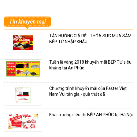
Tin khuyến mại
TẬN HƯỞNG GIÁ RẺ - THỎA SỨC MUA SẮM
BẾP TỪ NHẬP KHẨU
Tuần lễ vàng 2018 khuyến mãi BẾP TỪ siêu
khủng tại An Phúc
Chương trình khuyến mãi của Faster Việt
Nam Vui tân gia - quà thật đã
Khai trương siêu thị BẾP AN PHÚC tại Hà Nội