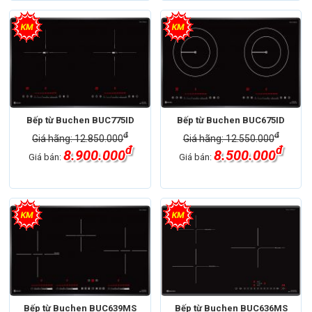
Bếp từ Buchen BUC775ID
Bếp từ Buchen BUC675ID
đ
đ
Giá hãng: 12.850.000
Giá hãng: 12.550.000
đ
đ
8.900.000
8.500.000
Giá bán:
Giá bán:
Bếp từ Buchen BUC639MS
Bếp từ Buchen BUC636MS