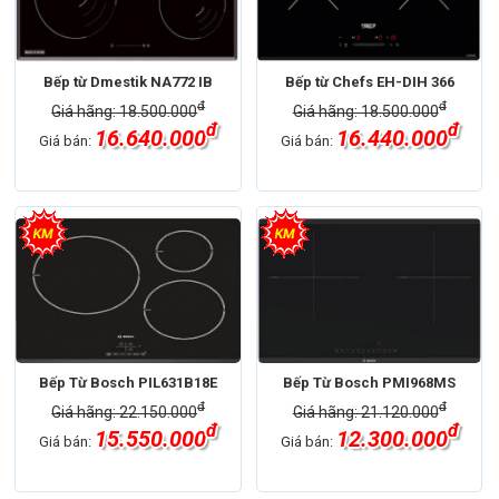
Bếp từ Dmestik NA772 IB
Bếp từ Chefs EH-DIH 366
đ
đ
Giá hãng: 18.500.000
Giá hãng: 18.500.000
đ
đ
16.640.000
16.440.000
Giá bán:
Giá bán:
Bếp Từ Bosch PIL631B18E
Bếp Từ Bosch PMI968MS
đ
đ
Giá hãng: 22.150.000
Giá hãng: 21.120.000
đ
đ
15.550.000
12.300.000
Giá bán:
Giá bán: