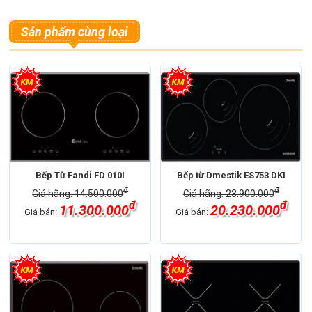
Sản phẩm cùng loại
Bếp Từ Fandi FD 010I
Bếp từ Dmestik ES753 DKI
đ
đ
Giá hãng: 14.500.000
Giá hãng: 23.900.000
đ
đ
11.300.000
20.230.000
Giá bán:
Giá bán: