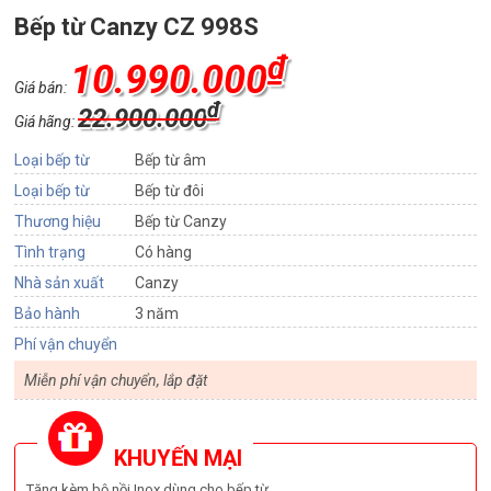
Bếp từ Canzy CZ 998S
₫
10.990.000
Giá bán:
₫
22.900.000
Giá hãng:
Loại bếp từ
Bếp từ âm
Loại bếp từ
Bếp từ đôi
Thương hiệu
Bếp từ Canzy
Tình trạng
Có hàng
Nhà sản xuất
Canzy
Bảo hành
3 năm
Phí vận chuyển
Miễn phí vận chuyển, lắp đặt
KHUYẾN MẠI
Tặng kèm bộ nồi Inox dùng cho bếp từ