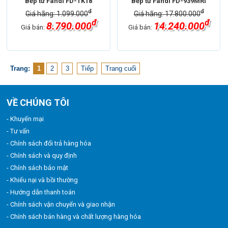
Bếp từ Fandi FD-TK18
Bếp từ Fandi FD-939MRI
đ
đ
Giá hãng: 1.099.000
Giá hãng: 17.800.000
đ
đ
8.790.000
14.240.000
Giá bán:
Giá bán:
Trang:
1
2
3
Tiếp
Trang cuối
VỀ CHÚNG TÔI
- Khuyến mại
- Tư vấn
- Chính sách đổi trả hàng hóa
- Chính sách và quy định
- Chính sách bảo mật
- Khiếu nại và bồi thường
- Hướng dẫn thanh toán
- Chính sách vận chuyển và giao nhận
- Chính sách bán hàng và chất lượng hàng hóa