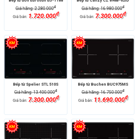
Bếp từ đơn Eurosun EU-T188
Bếp từ Canzy CZ 898B-62ID
đ
đ
Giá hãng: 2.280.000
Giá hãng: 16.980.000
đ
đ
1.720.000
7.300.000
Giá bán:
Giá bán:
Bếp từ Spelier STL 510S
Bếp từ Buchen BUC975MS
đ
đ
Giá hãng: 13.400.000
Giá hãng: 16.750.000
đ
đ
7.300.000
11.690.000
Giá bán:
Giá bán: