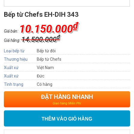
Bếp từ Chefs EH-DIH 343
₫
10.150.000
Giá bán:
₫
14.500.000
Giá hãng:
Loại bếp từ
Bếp từ đôi
Thương hiệu
Bếp từ Chefs
Xuất xứ
Việt Nam
Xuất xứ
Đức
Tình trạng
Có hàng
ĐẶT HÀNG NHANH
Giao hàng Miễn Phí
THÊM VÀO GIỎ HÀNG