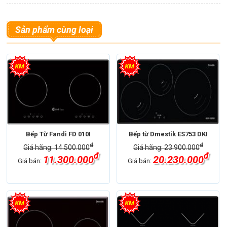
Sản phẩm cùng loại
Bếp Từ Fandi FD 010I
Bếp từ Dmestik ES753 DKI
đ
đ
Giá hãng: 14.500.000
Giá hãng: 23.900.000
đ
đ
11.300.000
20.230.000
Giá bán:
Giá bán: