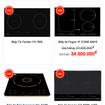
Bếp Từ Faster FS 740I
Bếp từ Fagor IF ZONE 40HS
đ
Giá hãng: 34.000.000
đ
34.000.000
Giá bán: