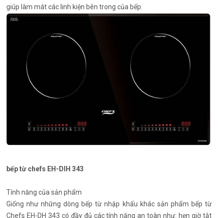
giúp làm mát các linh kiện bên trong của bếp.
bếp từ chefs EH-DIH 343
Tính năng của sản phẩm
Giống như những dòng bếp từ nhập khẩu khác sản phẩm bếp từ
Chefs EH-DH 343 có đầy đủ các tính năng an toàn như: hẹn giờ tắt