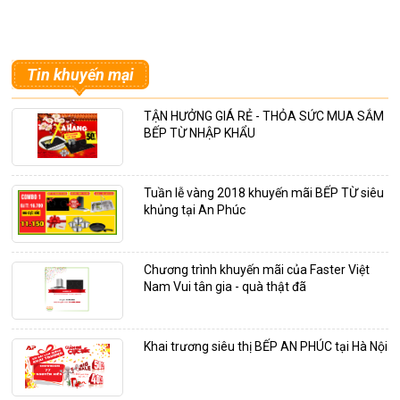
Tin khuyến mại
TẬN HƯỞNG GIÁ RẺ - THỎA SỨC MUA SẮM
BẾP TỪ NHẬP KHẨU
Tuần lễ vàng 2018 khuyến mãi BẾP TỪ siêu
khủng tại An Phúc
Chương trình khuyến mãi của Faster Việt
Nam Vui tân gia - quà thật đã
Khai trương siêu thị BẾP AN PHÚC tại Hà Nội