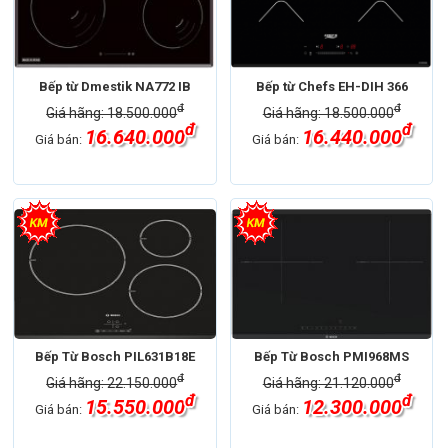
Bếp từ Dmestik NA772 IB
Bếp từ Chefs EH-DIH 366
đ
đ
Giá hãng: 18.500.000
Giá hãng: 18.500.000
đ
đ
16.640.000
16.440.000
Giá bán:
Giá bán:
Bếp Từ Bosch PIL631B18E
Bếp Từ Bosch PMI968MS
đ
đ
Giá hãng: 22.150.000
Giá hãng: 21.120.000
đ
đ
15.550.000
12.300.000
Giá bán:
Giá bán: