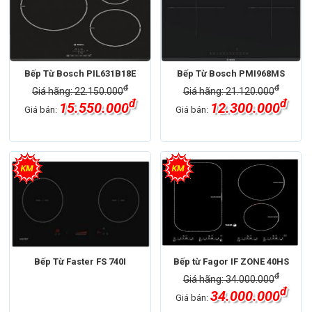
Bếp Từ Bosch PIL631B18E
Bếp Từ Bosch PMI968MS
đ
đ
Giá hãng: 22.150.000
Giá hãng: 21.120.000
đ
đ
15.550.000
12.300.000
Giá bán:
Giá bán:
Bếp Từ Faster FS 740I
Bếp từ Fagor IF ZONE 40HS
đ
Giá hãng: 34.000.000
đ
34.000.000
Giá bán: