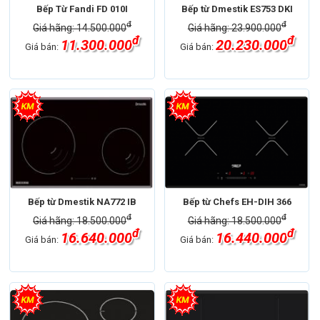
Bếp Từ Fandi FD 010I
Bếp từ Dmestik ES753 DKI
đ
đ
Giá hãng: 14.500.000
Giá hãng: 23.900.000
đ
đ
11.300.000
20.230.000
Giá bán:
Giá bán:
Bếp từ Dmestik NA772 IB
Bếp từ Chefs EH-DIH 366
đ
đ
Giá hãng: 18.500.000
Giá hãng: 18.500.000
đ
đ
16.640.000
16.440.000
Giá bán:
Giá bán: