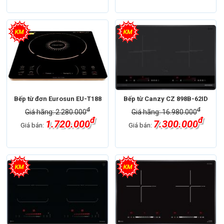
Bếp từ đơn Eurosun EU-T188
Bếp từ Canzy CZ 898B-62ID
đ
đ
Giá hãng: 2.280.000
Giá hãng: 16.980.000
đ
đ
1.720.000
7.300.000
Giá bán:
Giá bán: