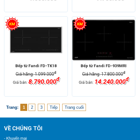
Bếp từ Fandi FD-TK18
Bếp từ Fandi FD-939MRI
đ
đ
Giá hãng: 1.099.000
Giá hãng: 17.800.000
đ
đ
8.790.000
14.240.000
Giá bán:
Giá bán:
Trang:
1
2
3
Tiếp
Trang cuối
VỀ CHÚNG TÔI
- Khuyến mại