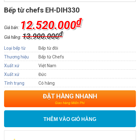
Bếp từ chefs EH-DIH330
₫
12.520.000
Giá bán:
₫
13.900.000
Giá hãng:
Loại bếp từ
Bếp từ đôi
Thương hiệu
Bếp từ Chefs
Xuất xứ
Việt Nam
Xuất xứ
Đức
Tình trạng
Có hàng
ĐẶT HÀNG NHANH
Giao hàng Miễn Phí
THÊM VÀO GIỎ HÀNG