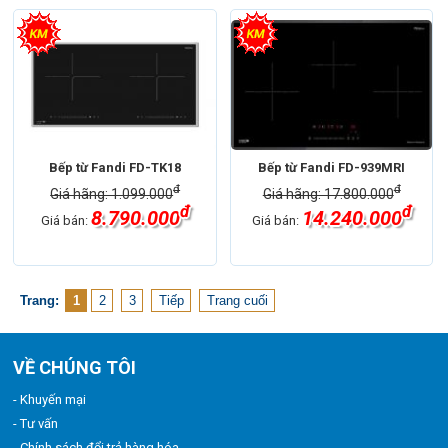
Bếp từ Fandi FD-TK18
Bếp từ Fandi FD-939MRI
đ
đ
Giá hãng: 1.099.000
Giá hãng: 17.800.000
đ
đ
8.790.000
14.240.000
Giá bán:
Giá bán:
Trang:
1
2
3
Tiếp
Trang cuối
VỀ CHÚNG TÔI
- Khuyến mại
- Tư vấn
- Chính sách đổi trả hàng hóa