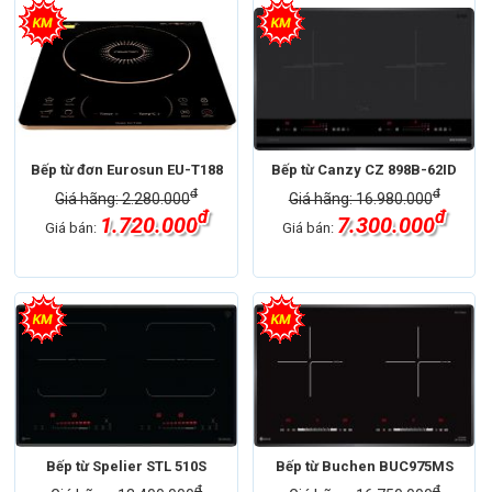
Bếp từ đơn Eurosun EU-T188
Bếp từ Canzy CZ 898B-62ID
đ
đ
Giá hãng: 2.280.000
Giá hãng: 16.980.000
đ
đ
1.720.000
7.300.000
Giá bán:
Giá bán:
Bếp từ Spelier STL 510S
Bếp từ Buchen BUC975MS
đ
đ