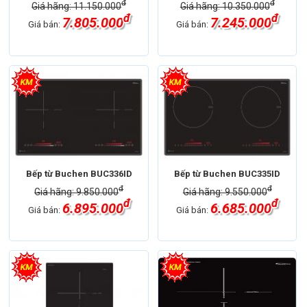
đ
đ
Giá hãng: 11.150.000
Giá hãng: 10.350.000
đ
đ
7.805.000
7.245.000
Giá bán:
Giá bán:
Bếp từ Buchen BUC336ID
Bếp từ Buchen BUC335ID
đ
đ
Giá hãng: 9.850.000
Giá hãng: 9.550.000
đ
đ
6.895.000
6.685.000
Giá bán:
Giá bán: