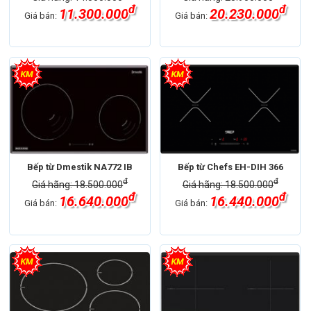
đ
đ
11.300.000
20.230.000
Giá bán:
Giá bán:
Bếp từ Dmestik NA772 IB
Bếp từ Chefs EH-DIH 366
đ
đ
Giá hãng: 18.500.000
Giá hãng: 18.500.000
đ
đ
16.640.000
16.440.000
Giá bán:
Giá bán: