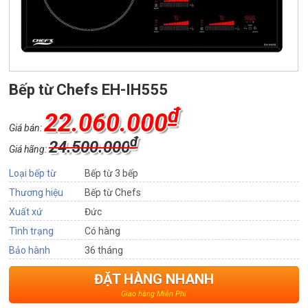
Bếp từ Chefs EH-IH555
₫
22.060.000
Giá bán:
₫
24.500.000
Giá hãng:
Loại bếp từ
Bếp từ 3 bếp
Thương hiệu
Bếp từ Chefs
Xuất xứ
Đức
Tình trạng
Có hàng
Bảo hành
36 tháng
ĐẶT HÀNG NHANH
Giao hàng Miễn Phí