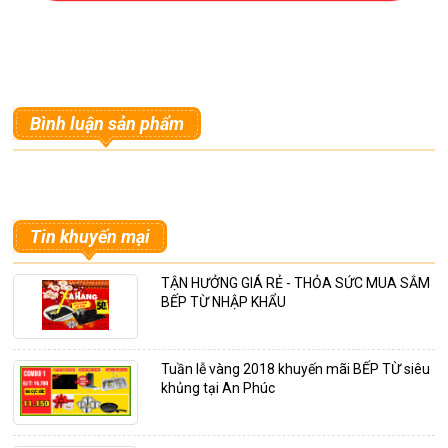
Bình luận sản phẩm
Tin khuyến mại
TẬN HƯỞNG GIÁ RẺ - THỎA SỨC MUA SẮM
BẾP TỪ NHẬP KHẨU
Tuần lễ vàng 2018 khuyến mãi BẾP TỪ siêu
khủng tại An Phúc