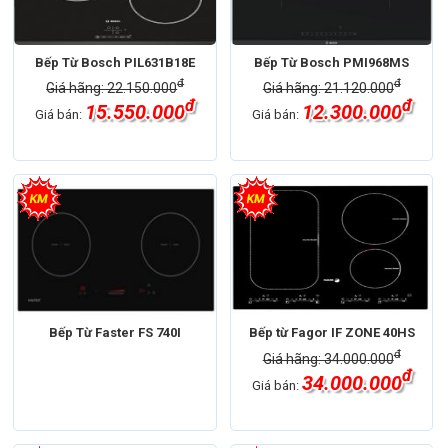
Bếp Từ Bosch PIL631B18E
Bếp Từ Bosch PMI968MS
đ
đ
Giá hãng: 22.150.000
Giá hãng: 21.120.000
đ
đ
15.550.000
12.300.000
Giá bán:
Giá bán:
Bếp Từ Faster FS 740I
Bếp từ Fagor IF ZONE 40HS
đ
Giá hãng: 34.000.000
đ
34.000.000
Giá bán: