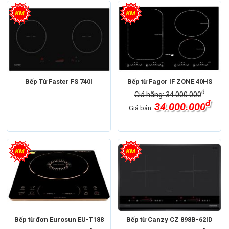
Bếp Từ Faster FS 740I
Bếp từ Fagor IF ZONE 40HS
đ
Giá hãng: 34.000.000
đ
34.000.000
Giá bán:
Bếp từ đơn Eurosun EU-T188
Bếp từ Canzy CZ 898B-62ID