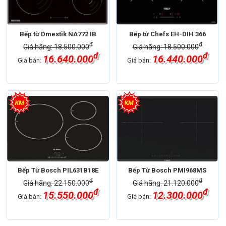
Bếp từ Dmestik NA772 IB
Bếp từ Chefs EH-DIH 366
đ
đ
Giá hãng: 18.500.000
Giá hãng: 18.500.000
đ
đ
16.640.000
16.440.000
Giá bán:
Giá bán:
Bếp Từ Bosch PIL631B18E
Bếp Từ Bosch PMI968MS
đ
đ
Giá hãng: 22.150.000
Giá hãng: 21.120.000
đ
đ
15.550.000
12.300.000
Giá bán:
Giá bán: