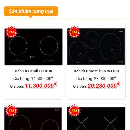
Sản phẩm cùng loại
Bếp Từ Fandi FD 010I
Bếp từ Dmestik ES753 DKI
đ
đ
Giá hãng: 14.500.000
Giá hãng: 23.900.000
đ
đ
11.300.000
20.230.000
Giá bán:
Giá bán: