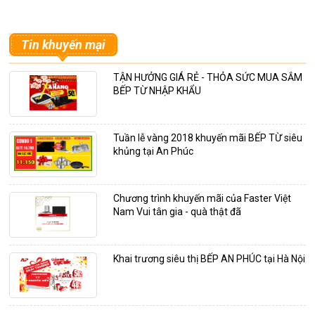
Tin khuyến mại
TẬN HƯỞNG GIÁ RẺ - THỎA SỨC MUA SẮM
BẾP TỪ NHẬP KHẨU
Tuần lễ vàng 2018 khuyến mãi BẾP TỪ siêu
khủng tại An Phúc
Chương trình khuyến mãi của Faster Việt
Nam Vui tân gia - quà thật đã
Khai trương siêu thị BẾP AN PHÚC tại Hà Nội