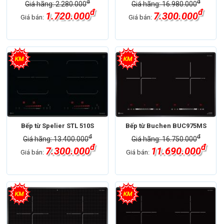
đ
đ
Giá hãng: 2.280.000
Giá hãng: 16.980.000
đ
đ
1.720.000
7.300.000
Giá bán:
Giá bán:
Bếp từ Spelier STL 510S
Bếp từ Buchen BUC975MS
đ
đ
Giá hãng: 13.400.000
Giá hãng: 16.750.000
đ
đ
7.300.000
11.690.000
Giá bán:
Giá bán: