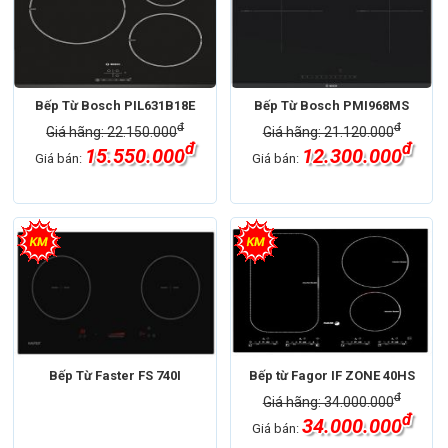
Bếp Từ Bosch PIL631B18E
Bếp Từ Bosch PMI968MS
đ
đ
Giá hãng: 22.150.000
Giá hãng: 21.120.000
đ
đ
15.550.000
12.300.000
Giá bán:
Giá bán:
Bếp Từ Faster FS 740I
Bếp từ Fagor IF ZONE 40HS
đ
Giá hãng: 34.000.000
đ
34.000.000
Giá bán: