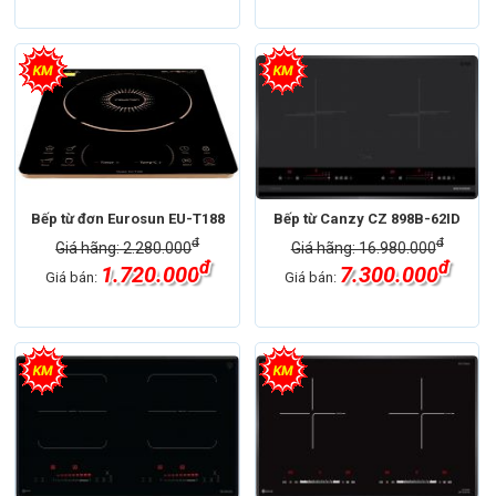
Bếp từ đơn Eurosun EU-T188
Bếp từ Canzy CZ 898B-62ID
đ
đ
Giá hãng: 2.280.000
Giá hãng: 16.980.000
đ
đ
1.720.000
7.300.000
Giá bán:
Giá bán: