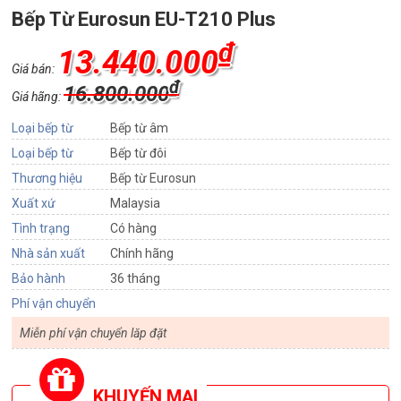
Bếp Từ Eurosun EU-T210 Plus
₫
13.440.000
Giá bán:
₫
16.800.000
Giá hãng:
Loại bếp từ
Bếp từ âm
Loại bếp từ
Bếp từ đôi
Thương hiệu
Bếp từ Eurosun
Xuất xứ
Malaysia
Tình trạng
Có hàng
Nhà sản xuất
Chính hãng
Bảo hành
36 tháng
Phí vận chuyển
Miễn phí vận chuyển lăp đặt
KHUYẾN MẠI