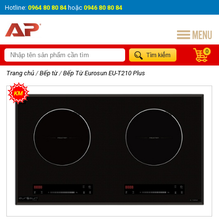
Hotline:
0964 80 80 84
hoặc
0946 80 80 84
0
Trang chủ
/
Bếp từ
/
Bếp Từ Eurosun EU-T210 Plus