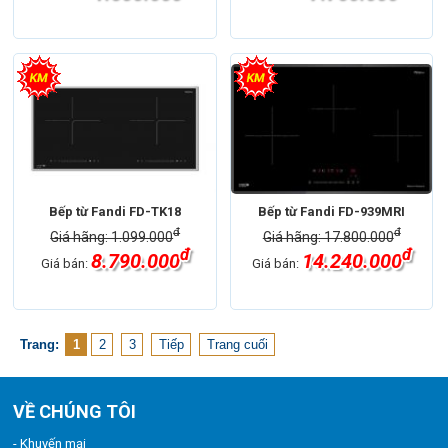
Bếp từ Fandi FD-TK18
Bếp từ Fandi FD-939MRI
đ
đ
Giá hãng: 1.099.000
Giá hãng: 17.800.000
đ
đ
8.790.000
14.240.000
Giá bán:
Giá bán:
Trang:
1
2
3
Tiếp
Trang cuối
VỀ CHÚNG TÔI
- Khuyến mại