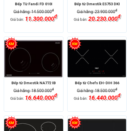
Bếp Từ Fandi FD 010I
Bếp từ Dmestik ES753 DKI
đ
đ
Giá hãng: 14.500.000
Giá hãng: 23.900.000
đ
đ
11.300.000
20.230.000
Giá bán:
Giá bán:
Bếp từ Dmestik NA772 IB
Bếp từ Chefs EH-DIH 366
đ
đ
Giá hãng: 18.500.000
Giá hãng: 18.500.000
đ
đ
16.640.000
16.440.000
Giá bán:
Giá bán: