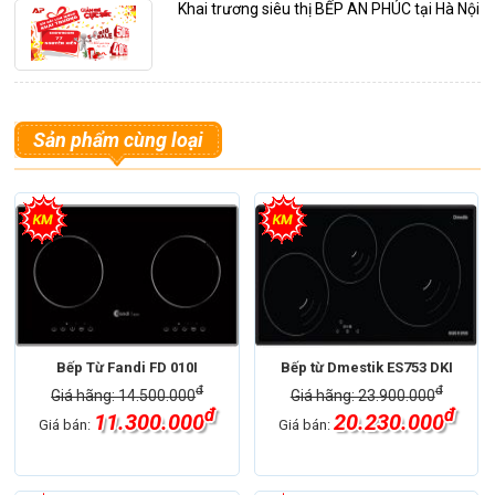
Khai trương siêu thị BẾP AN PHÚC tại Hà Nội
Sản phẩm cùng loại
Bếp Từ Fandi FD 010I
Bếp từ Dmestik ES753 DKI
đ
đ
Giá hãng: 14.500.000
Giá hãng: 23.900.000
đ
đ
11.300.000
20.230.000
Giá bán:
Giá bán: