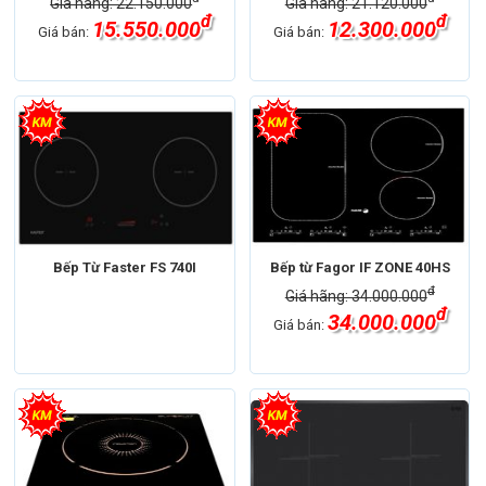
Giá hãng: 22.150.000
Giá hãng: 21.120.000
đ
đ
15.550.000
12.300.000
Giá bán:
Giá bán:
Bếp Từ Faster FS 740I
Bếp từ Fagor IF ZONE 40HS
đ
Giá hãng: 34.000.000
đ
34.000.000
Giá bán: