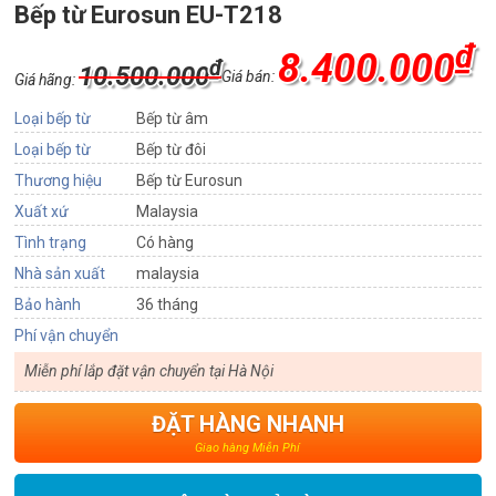
Bếp từ Eurosun EU-T218
₫
8.400.000
₫
10.500.000
Giá bán:
Giá hãng:
Loại bếp từ
Bếp từ âm
Loại bếp từ
Bếp từ đôi
Thương hiệu
Bếp từ Eurosun
Xuất xứ
Malaysia
Tình trạng
Có hàng
Nhà sản xuất
malaysia
Bảo hành
36 tháng
Phí vận chuyển
Miễn phí lắp đặt vận chuyển tại Hà Nội
ĐẶT HÀNG NHANH
Giao hàng Miễn Phí