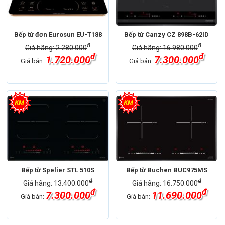
Bếp từ đơn Eurosun EU-T188
Bếp từ Canzy CZ 898B-62ID
đ
đ
Giá hãng: 2.280.000
Giá hãng: 16.980.000
đ
đ
1.720.000
7.300.000
Giá bán:
Giá bán:
Bếp từ Spelier STL 510S
Bếp từ Buchen BUC975MS
đ
đ
Giá hãng: 13.400.000
Giá hãng: 16.750.000
đ
đ
7.300.000
11.690.000
Giá bán:
Giá bán: