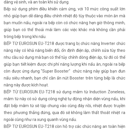
dàng vệ sinh, và an toàn khi sử dụng.
Bếp sử dụng phím điều khiển cảm ứng, với 10 mức công suất lớn
nhỏ giúp bạn dễ dàng điều chỉnh nhiệt độ tùy thuộc vào món ăn mà
bạn muốn nấu, ngoài ra bếp còn có chức năng hẹn giờ thông minh,
giúp bạn có thể thoải mái làm các việc khác mà không cần phải
trông bếp trong khi nấu.
BẾP TỪ EUROSUN EU-T218 được trang bị chức năng Inverter chức
năng này có khả năng biến đổi, ổn định điện áp, chỉnh sửa tùy theo
nhu cầu sử dụng mà bạn có thể tủy chỉnh dòng điện áp, từ đó có thể
giúp bạn tiết kiệm được chi phí năng lượng khi nấu ăn, ngoài ra bếp
còn được ứng dụng "Super Booster" chức năng này giúp bạn đun
nấu siêu nhanh, bạn chỉ cần ấn nút Booster trên từng bếp là chức
năng này được kích hoạt.
BẾP TỪ EUROSUN EU-T218 sử dụng mâm từ Induction Zoneless,
mâm từ này có sử dụng công nghệ tự động nhận diện vùng nấu, khi
đặt bếp mâm từ sẽ tập chung vào cùng đáy nồi, nhiệt được truyền
theo phương thẳng đứng, qua đó sẽ không làm thất thoát nhiệt ra
ngoài cùng như ra xung quanh vùng nấu.
BẾP TỪ EUROSUN EU-T218 còn hỗ trợ các chức năng an toàn hiện