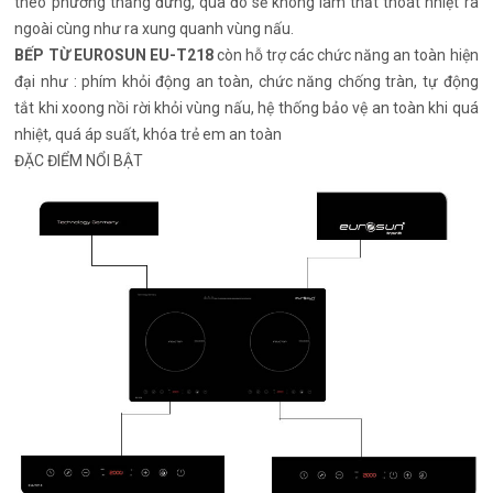
theo phương thẳng đứng, qua đó sẽ không làm thất thoát nhiệt ra
ngoài cùng như ra xung quanh vùng nấu.
BẾP TỪ EUROSUN EU-T218
còn hỗ trợ các chức năng an toàn hiện
đại như : phím khỏi động an toàn, chức năng chống tràn, tự động
tắt khi xoong nồi rời khỏi vùng nấu, hệ thống bảo vệ an toàn khi quá
nhiệt, quá áp suất, khóa trẻ em an toàn
ĐẶC ĐIỂM NỔI BẬT