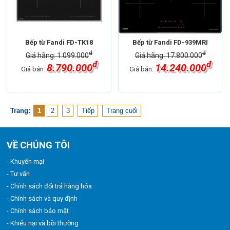
Bếp từ Fandi FD-TK18
Bếp từ Fandi FD-939MRI
đ
đ
Giá hãng: 1.099.000
Giá hãng: 17.800.000
đ
đ
8.790.000
14.240.000
Giá bán:
Giá bán:
Trang:
1
2
3
Tiếp
Trang cuối
VỀ CHÚNG TÔI
- Khuyến mại
- Tư vấn
- Chính sách đổi trả hàng hóa
- Chính sách và quy định
- Chính sách bảo mật
- Khiếu nại và bồi thường