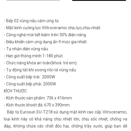
- Bếp 02 vùng nấu cảm ứng từ.
- Mặt kính cường lực Vittroceramic chịu lực,chịu nhiệt.
- Công nghệ mới tiết kiệm trên 30% điện năng.
- Điều khiển cảm ứng dạng ẩn 9 mức gia nhiệt.
- Tự nhận diện vùng nấu.
- Hẹn giờ thông minh 1-180 phút.
- Chức năng khóa an toàn(khoá trẻ em).
- Tự động tắt khi xoong nồi rời vùng nấu
- Công suất bếp trái : 2000W
- Công suất bếp phải: 2000W
KÍCH THƯỚC
- Kích thước sản phẩm: 736 x 416mm.
- Kích thước khoét đá: 670 x 390mm.
Bếp từ Eurosun EU-T218 sử dụng mặt kính cao cấp Vitroceramic,
loại kính này có khả năng chịu nhiệt lớn, chịu sốc nhiệt, chống va
đập, không chứa các chất độc hại, chống trầy xước, giúp bạn dễ