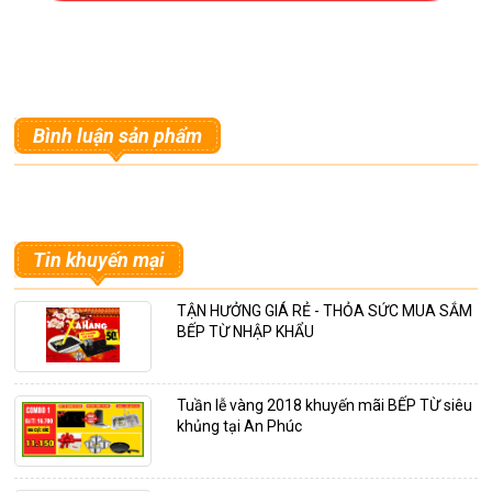
Bình luận sản phẩm
Tin khuyến mại
TẬN HƯỞNG GIÁ RẺ - THỎA SỨC MUA SẮM
BẾP TỪ NHẬP KHẨU
Tuần lễ vàng 2018 khuyến mãi BẾP TỪ siêu
khủng tại An Phúc