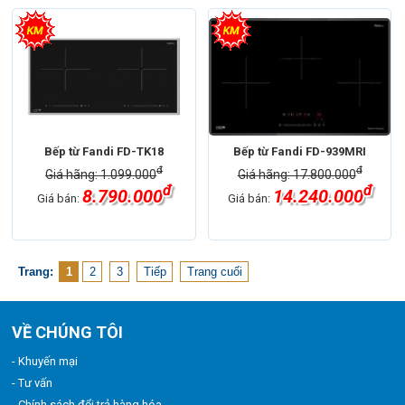
Bếp từ Fandi FD-TK18
Bếp từ Fandi FD-939MRI
đ
đ
Giá hãng: 1.099.000
Giá hãng: 17.800.000
đ
đ
8.790.000
14.240.000
Giá bán:
Giá bán:
Trang:
1
2
3
Tiếp
Trang cuối
VỀ CHÚNG TÔI
- Khuyến mại
- Tư vấn
- Chính sách đổi trả hàng hóa