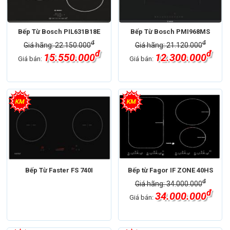
Bếp Từ Bosch PIL631B18E
Bếp Từ Bosch PMI968MS
đ
đ
Giá hãng: 22.150.000
Giá hãng: 21.120.000
đ
đ
15.550.000
12.300.000
Giá bán:
Giá bán:
Bếp Từ Faster FS 740I
Bếp từ Fagor IF ZONE 40HS
đ
Giá hãng: 34.000.000
đ
34.000.000
Giá bán: