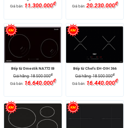
đ
đ
11.300.000
20.230.000
Giá bán:
Giá bán:
Bếp từ Dmestik NA772 IB
Bếp từ Chefs EH-DIH 366
đ
đ
Giá hãng: 18.500.000
Giá hãng: 18.500.000
đ
đ
16.640.000
16.440.000
Giá bán:
Giá bán: