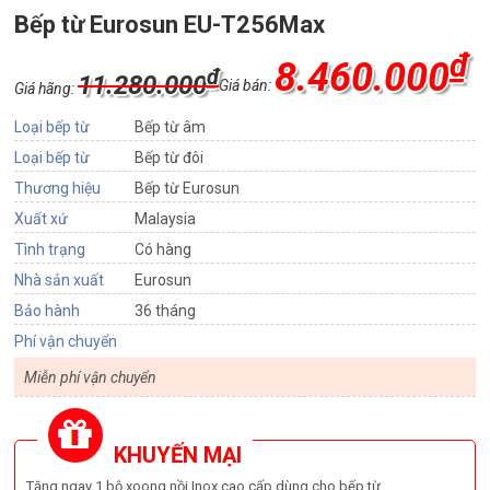
Bếp từ Eurosun EU-T256Max
₫
8.460.000
₫
11.280.000
Giá bán:
Giá hãng:
Loại bếp từ
Bếp từ âm
Loại bếp từ
Bếp từ đôi
Thương hiệu
Bếp từ Eurosun
Xuất xứ
Malaysia
Tình trạng
Có hàng
Nhà sản xuất
Eurosun
Bảo hành
36 tháng
Phí vận chuyển
Miễn phí vận chuyển
KHUYẾN MẠI
Tặng ngay 1 bộ xoong nồi Inox cao cấp dùng cho bếp từ