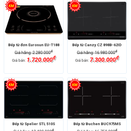
Bếp từ đơn Eurosun EU-T188
Bếp từ Canzy CZ 898B-62ID
đ
đ
Giá hãng: 2.280.000
Giá hãng: 16.980.000
đ
đ
1.720.000
7.300.000
Giá bán:
Giá bán:
Bếp từ Spelier STL 510S
Bếp từ Buchen BUC975MS
đ
đ