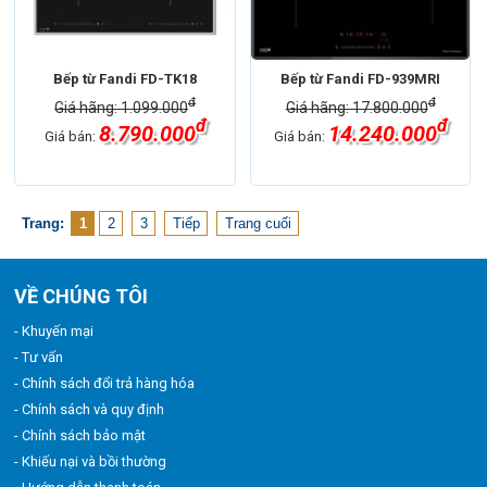
Bếp từ Fandi FD-TK18
Bếp từ Fandi FD-939MRI
đ
đ
Giá hãng: 1.099.000
Giá hãng: 17.800.000
đ
đ
8.790.000
14.240.000
Giá bán:
Giá bán:
Trang:
1
2
3
Tiếp
Trang cuối
VỀ CHÚNG TÔI
- Khuyến mại
- Tư vấn
- Chính sách đổi trả hàng hóa
- Chính sách và quy định
- Chính sách bảo mật
- Khiếu nại và bồi thường