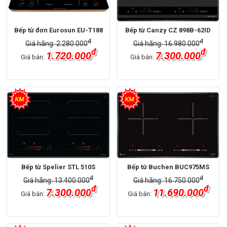
Bếp từ đơn Eurosun EU-T188
Bếp từ Canzy CZ 898B-62ID
đ
đ
Giá hãng: 2.280.000
Giá hãng: 16.980.000
đ
đ
1.720.000
7.300.000
Giá bán:
Giá bán:
Bếp từ Spelier STL 510S
Bếp từ Buchen BUC975MS
đ
đ
Giá hãng: 13.400.000
Giá hãng: 16.750.000
đ
đ
7.300.000
11.690.000
Giá bán:
Giá bán: