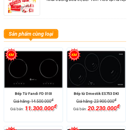
Sản phẩm cùng loại
Bếp Từ Fandi FD 010I
Bếp từ Dmestik ES753 DKI
đ
đ
Giá hãng: 14.500.000
Giá hãng: 23.900.000
đ
đ
11.300.000
20.230.000
Giá bán:
Giá bán: