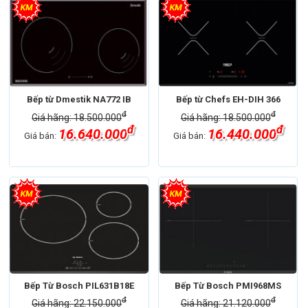
Bếp từ Dmestik NA772 IB
Bếp từ Chefs EH-DIH 366
đ
đ
Giá hãng: 18.500.000
Giá hãng: 18.500.000
đ
đ
16.640.000
16.440.000
Giá bán:
Giá bán:
Bếp Từ Bosch PIL631B18E
Bếp Từ Bosch PMI968MS
đ
đ
Giá hãng: 22.150.000
Giá hãng: 21.120.000