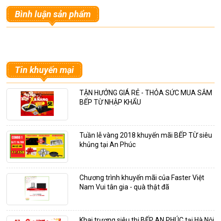
Bình luận sản phẩm
Tin khuyến mại
TẬN HƯỞNG GIÁ RẺ - THỎA SỨC MUA SẮM
BẾP TỪ NHẬP KHẨU
Tuần lễ vàng 2018 khuyến mãi BẾP TỪ siêu
khủng tại An Phúc
Chương trình khuyến mãi của Faster Việt
Nam Vui tân gia - quà thật đã
Khai trương siêu thị BẾP AN PHÚC tại Hà Nội