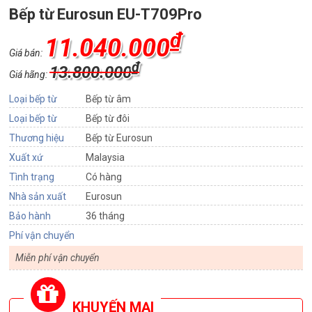
Bếp từ Eurosun EU-T709Pro
₫
11.040.000
Giá bán:
₫
13.800.000
Giá hãng:
Loại bếp từ
Bếp từ âm
Loại bếp từ
Bếp từ đôi
Thương hiệu
Bếp từ Eurosun
Xuất xứ
Malaysia
Tình trạng
Có hàng
Nhà sản xuất
Eurosun
Bảo hành
36 tháng
Phí vận chuyển
Miễn phí vận chuyển
KHUYẾN MẠI