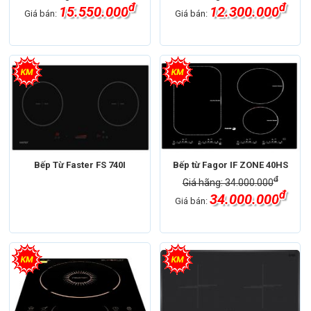
đ
đ
15.550.000
12.300.000
Giá bán:
Giá bán:
Bếp Từ Faster FS 740I
Bếp từ Fagor IF ZONE 40HS
đ
Giá hãng: 34.000.000
đ
34.000.000
Giá bán: