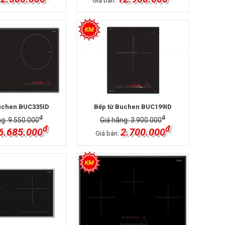
Giá bán:
uchen BUC335ID
Bếp từ Buchen BUC199ID
đ
đ
ng: 9.550.000
Giá hãng: 3.900.000
đ
đ
6.685.000
2.700.000
Giá bán: