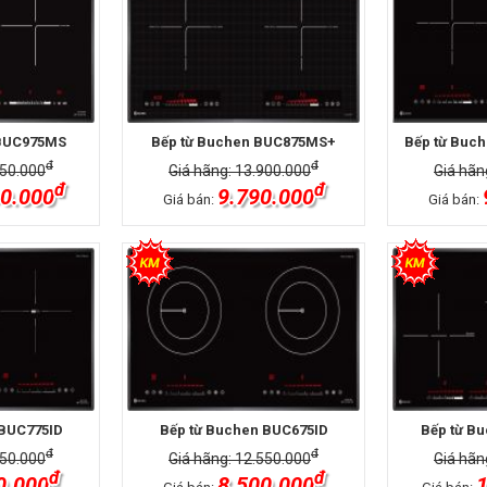
 BUC975MS
Bếp từ Buchen BUC875MS+
Bếp từ Buc
đ
đ
750.000
Giá hãng: 13.900.000
Giá hãn
đ
đ
0.000
9.790.000
Giá bán:
Giá bán:
 BUC775ID
Bếp từ Buchen BUC675ID
Bếp từ B
đ
đ
850.000
Giá hãng: 12.550.000
Giá hãn
đ
đ
0.000
8.500.000
1