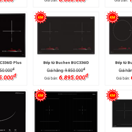
Giá bán:
Giá bán:
C336ID Plus
Bếp từ Buchen BUC336ID
Bếp từ B
đ
đ
350.000
Giá hãng: 9.850.000
Giá hã
đ
đ
5.000
6.895.000
Giá bán:
Giá bán: