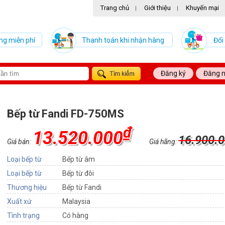
Trang chủ
Giới thiệu
Khuyến mại
|
|
ng miễn phí
Thanh toán khi nhận hàng
Đổi
Đăng ký
Đăng 
Bếp từ Fandi FD-750MS
₫
13.520.000
16.900.
Giá bán:
Giá hãng:
Loại bếp từ
Bếp từ âm
Loại bếp từ
Bếp từ đôi
Thương hiệu
Bếp từ Fandi
Xuất xứ
Malaysia
Tình trạng
Có hàng