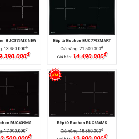
hen BUC875MS NEW
Bếp từ Buchen BUC779SMART
đ
đ
g: 13.450.000
Giá hãng: 21.500.000
đ
đ
9.390.000
14.490.000
Giá bán:
uchen BUC639MS
Bếp từ Buchen BUC636MS
đ
đ
g: 17.990.000
Giá hãng: 18.550.000
đ
đ
2.500.000
12.900.000