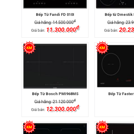
Bếp Từ Fandi FD 010I
Bếp từ Dmestik 
đ
Giá hãng: 14.500.000
Giá hãng: 23.
đ
11.300.000
20.23
Giá bán:
Giá bán:
Bếp Từ Bosch PMI968MS
Bếp Từ Faster
đ
Giá hãng: 21.120.000
đ
12.300.000
Giá bán: