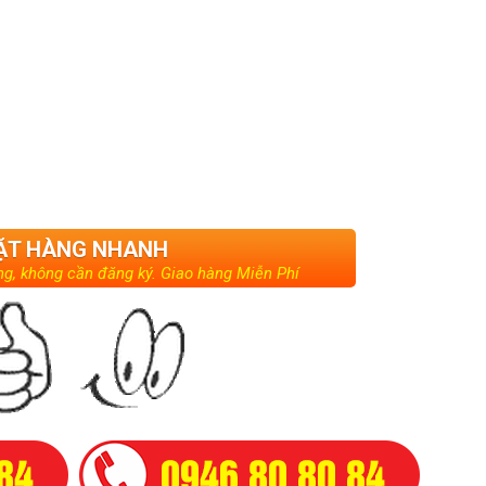
ẶT HÀNG NHANH
g, không cần đăng ký. Giao hàng Miễn Phí