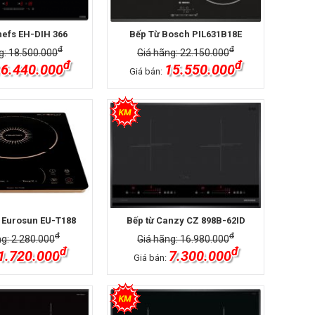
hefs EH-DIH 366
Bếp Từ Bosch PIL631B18E
đ
đ
g: 18.500.000
Giá hãng: 22.150.000
đ
đ
6.440.000
15.550.000
Giá bán:
 Eurosun EU-T188
Bếp từ Canzy CZ 898B-62ID
đ
đ
ng: 2.280.000
Giá hãng: 16.980.000
đ
đ
1.720.000
7.300.000
Giá bán: