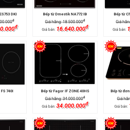
ES753 DKI
Bếp từ Dmestik NA772 IB
Bếp từ C
đ
đ
900.000
Giá hãng: 18.500.000
Giá hãn
đ
đ
0.000
16.640.000
1
Giá bán:
Giá bán:
 FS 740I
Bếp từ Fagor IF ZONE 40HS
Bếp từ đơn
đ
Giá hãng: 34.000.000
Giá hã
đ
34.000.000
Giá bán:
Giá bán: