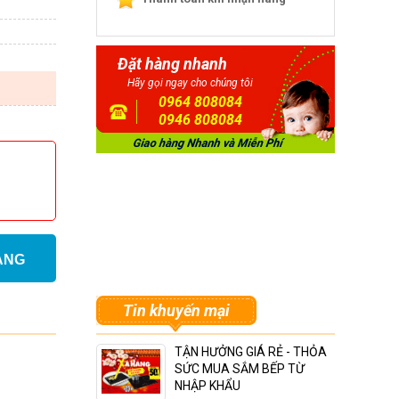
Đặt hàng nhanh
Hãy gọi ngay cho chúng tôi
0964 808084
0946 808084
ÀNG
Tin khuyến mại
TẬN HƯỞNG GIÁ RẺ - THỎA
SỨC MUA SẮM BẾP TỪ
NHẬP KHẨU