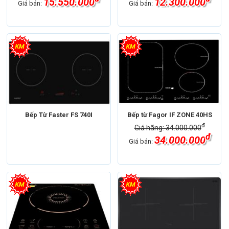
15.550.000
12.300.000
Giá bán:
Giá bán:
Bếp Từ Faster FS 740I
Bếp từ Fagor IF ZONE 40HS
đ
Giá hãng: 34.000.000
đ
34.000.000
Giá bán: