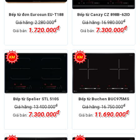
Bếp từ đơn Eurosun EU-T188
Bếp từ Canzy CZ 898B-62ID
đ
đ
Giá hãng: 2.280.000
Giá hãng: 16.980.000
đ
đ
1.720.000
7.300.000
Giá bán:
Giá bán:
Bếp từ Spelier STL 510S
Bếp từ Buchen BUC975MS
đ
đ
Giá hãng: 13.400.000
Giá hãng: 16.750.000
đ
đ
7.300.000
11.690.000
Giá bán:
Giá bán: