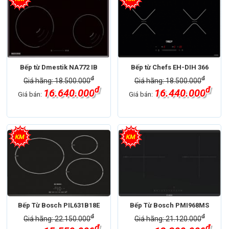
Bếp từ Dmestik NA772 IB
Bếp từ Chefs EH-DIH 366
đ
đ
Giá hãng: 18.500.000
Giá hãng: 18.500.000
đ
đ
16.640.000
16.440.000
Giá bán:
Giá bán:
Bếp Từ Bosch PIL631B18E
Bếp Từ Bosch PMI968MS
đ
đ
Giá hãng: 22.150.000
Giá hãng: 21.120.000
đ
đ