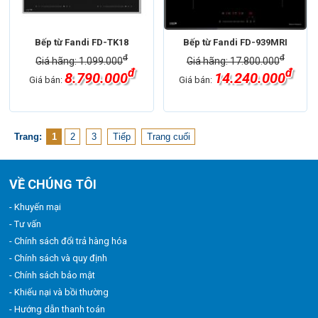
Bếp từ Fandi FD-TK18
Bếp từ Fandi FD-939MRI
đ
đ
Giá hãng: 1.099.000
Giá hãng: 17.800.000
đ
đ
8.790.000
14.240.000
Giá bán:
Giá bán:
Trang:
1
2
3
Tiếp
Trang cuối
VỀ CHÚNG TÔI
- Khuyến mại
- Tư vấn
- Chính sách đổi trả hàng hóa
- Chính sách và quy định
- Chính sách bảo mật
- Khiếu nại và bồi thường
- Hướng dẫn thanh toán