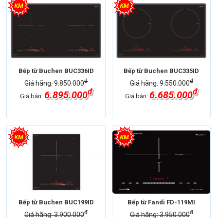
Bếp từ Buchen BUC336ID
Bếp từ Buchen BUC335ID
đ
đ
Giá hãng: 9.850.000
Giá hãng: 9.550.000
đ
đ
6.895.000
6.685.000
Giá bán:
Giá bán:
Bếp từ Buchen BUC199ID
Bếp từ Fandi FD-119MI
đ
đ
Giá hãng: 3.900.000
Giá hãng: 3.950.000