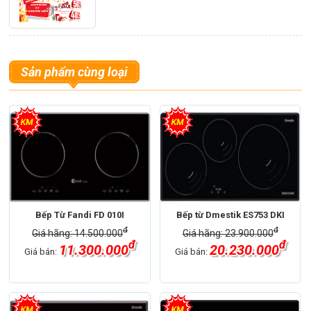
Sản phẩm cùng loại
Bếp Từ Fandi FD 010I
Bếp từ Dmestik ES753 DKI
đ
đ
Giá hãng: 14.500.000
Giá hãng: 23.900.000
đ
đ
11.300.000
20.230.000
Giá bán:
Giá bán: