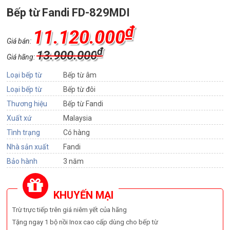
Bếp từ Fandi FD-829MDI
₫
11.120.000
Giá bán:
₫
13.900.000
Giá hãng:
Loại bếp từ
Bếp từ âm
Loại bếp từ
Bếp từ đôi
Thương hiệu
Bếp từ Fandi
Xuất xứ
Malaysia
Tình trạng
Có hàng
Nhà sản xuất
Fandi
Bảo hành
3 năm
KHUYẾN MẠI
Trừ trực tiếp trên giá niêm yết của hãng
Tặng ngay 1 bộ nồi Inox cao cấp dùng cho bếp từ