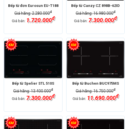
Bếp từ đơn Eurosun EU-T188
Bếp từ Canzy CZ 898B-62ID
đ
đ
Giá hãng: 2.280.000
Giá hãng: 16.980.000
đ
đ
1.720.000
7.300.000
Giá bán:
Giá bán:
Bếp từ Spelier STL 510S
Bếp từ Buchen BUC975MS
đ
đ
Giá hãng: 13.400.000
Giá hãng: 16.750.000
đ
đ
7.300.000
11.690.000
Giá bán:
Giá bán: