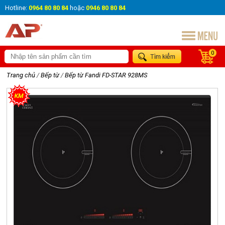
Hotline:
0964 80 80 84
hoặc
0946 80 80 84
0
Trang chủ
/
Bếp từ
/
Bếp từ Fandi FD-STAR 928MS