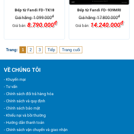
Bếp từ Fandi FD-TK18
Bếp từ Fandi FD-939MRI
đ
đ
Giá hãng: 1.099.000
Giá hãng: 17.800.000
đ
đ
8.790.000
14.240.000
Giá bán:
Giá bán:
Trang:
1
2
3
Tiếp
Trang cuối
VỀ CHÚNG TÔI
- Khuyến mại
- Tư vấn
- Chính sách đổi trả hàng hóa
- Chính sách và quy định
- Chính sách bảo mật
- Khiếu nại và bồi thường
- Hướng dẫn thanh toán
- Chính sách vận chuyển và giao nhận