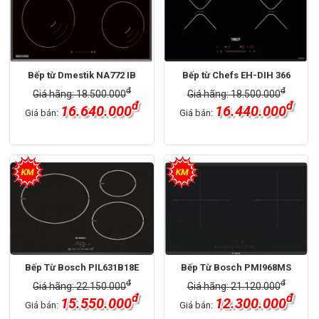
Bếp từ Dmestik NA772 IB
Bếp từ Chefs EH-DIH 366
đ
đ
Giá hãng: 18.500.000
Giá hãng: 18.500.000
đ
đ
16.640.000
16.440.000
Giá bán:
Giá bán:
Bếp Từ Bosch PIL631B18E
Bếp Từ Bosch PMI968MS
đ
đ
Giá hãng: 22.150.000
Giá hãng: 21.120.000
đ
đ
15.550.000
12.300.000
Giá bán:
Giá bán: