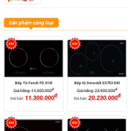
Sản phẩm cùng loại
Bếp Từ Fandi FD 010I
Bếp từ Dmestik ES753 DKI
đ
đ
Giá hãng: 14.500.000
Giá hãng: 23.900.000
đ
đ
11.300.000
20.230.000
Giá bán:
Giá bán: