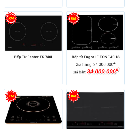
Bếp Từ Faster FS 740I
Bếp từ Fagor IF ZONE 40HS
đ
Giá hãng: 34.000.000
đ
34.000.000
Giá bán: