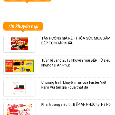
Tin khuyến mại
TẬN HƯỞNG GIÁ RẺ - THỎA SỨC MUA SẮM
BẾP TỪ NHẬP KHẨU
Tuần lễ vàng 2018 khuyến mãi BẾP TỪ siêu
khủng tại An Phúc
Chương trình khuyến mãi của Faster Việt
Nam Vui tân gia - quà thật đã
Khai trương siêu thị BẾP AN PHÚC tại Hà Nội