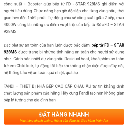
công suất + Booster giúp bếp từ FD - STAR 928MS ghi điểm với
người tiêu dùng. Chức năng hẹn giờ độc lập cho từng vùng nấu, thời
gian hẹn đến 1h59 phút. Tự động chia sẻ công suất giữa 2 bếp, max
4000W cũng là những ưu điểm vượt trội của bếp từ Đức FD – STAR
928MS.
Đặc biệt sự an toàn của bạn luôn được bảo đảm,
bếp từ FD – STAR
928MS
được trang bị những tính năng an toàn cho người sử dụng
như : Cảnh báo nhiệt dư vùng nấu Residual heat, khoá phím an toàn
trẻ em Child lock, tự động tắt bếp khi không nhận diện được đáy nồi,
hệ thống bảo vệ an toàn quá nhiệt, quá áp…
FANDI – THIẾT BỊ NHÀ BẾP CAO CẤP CHÂU ÂU tự tin khẳng định
chất lượng sản phẩm của hãng. Hãy cùng Fandi tạo nên không gian
bếp lý tưởng cho gia đình bạn.
ĐẶT HÀNG NHANH
Mua hàng nhanh chóng, không cần đăng ký. Giao hàng Miễn Phí