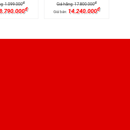
đ
đ
ng: 1.099.000
Giá hãng: 17.800.000
đ
đ
8.790.000
14.240.000
Giá bán: