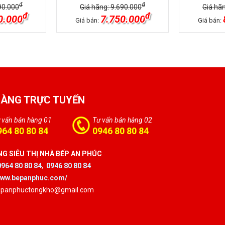
đ
đ
90.000
Giá hãng: 9.690.000
Giá hã
đ
đ
0.000
7.750.000
Giá bán:
Giá bán:
HÀNG TRỰC TUYẾN
 vấn bán hàng 01
Tư vấn bán hàng 02
964 80 80 84
0946 80 80 84
G SIÊU THỊ NHÀ BẾP AN PHÚC
0964 80 80 84
,
0946 80 80 84
/www.bepanphuc.com/
bepanphuctongkho@gmail.com