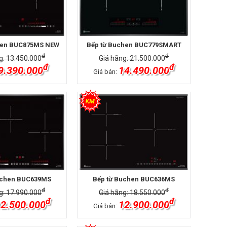
hen BUC875MS NEW
Bếp từ Buchen BUC779SMART
đ
đ
g: 13.450.000
Giá hãng: 21.500.000
đ
đ
9.390.000
14.490.000
Giá bán:
uchen BUC639MS
Bếp từ Buchen BUC636MS
đ
đ
g: 17.990.000
Giá hãng: 18.550.000
đ
đ
2.500.000
12.900.000
Giá bán: