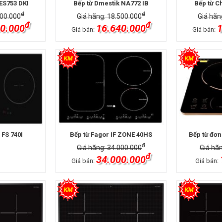
ES753 DKI
Bếp từ Dmestik NA772 IB
Bếp từ C
đ
đ
900.000
Giá hãng: 18.500.000
Giá hãn
đ
đ
0.000
16.640.000
1
Giá bán:
Giá bán:
 FS 740I
Bếp từ Fagor IF ZONE 40HS
Bếp từ đơn
đ
Giá hãng: 34.000.000
Giá hã
đ
34.000.000
Giá bán:
Giá bán: