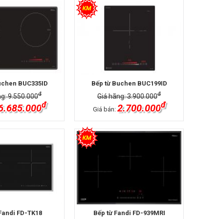
uchen BUC335ID
Bếp từ Buchen BUC199ID
đ
đ
ng: 9.550.000
Giá hãng: 3.900.000
đ
đ
6.685.000
2.700.000
Giá bán:
 Fandi FD-TK18
Bếp từ Fandi FD-939MRI