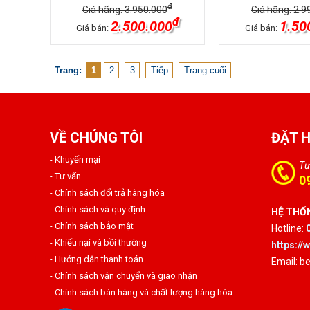
đ
Giá hãng: 3.950.000
Giá hãng: 2.9
đ
2.500.000
1.50
Giá bán:
Giá bán:
Trang:
1
2
3
Tiếp
Trang cuối
VỀ CHÚNG TÔI
ĐẶT 
- Khuyến mại
Tư
- Tư vấn
0
- Chính sách đổi trả hàng hóa
- Chính sách và quy định
HỆ THỐN
- Chính sách bảo mật
Hotline:
- Khiếu nại và bồi thường
https:/
- Hướng dẫn thanh toán
Email: 
- Chính sách vận chuyển và giao nhận
- Chính sách bán hàng và chất lượng hàng hóa