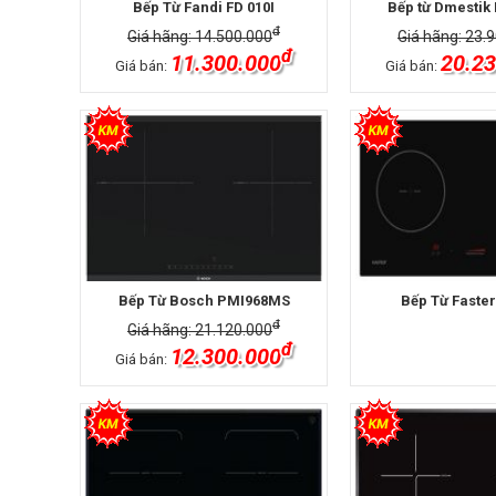
Bếp Từ Fandi FD 010I
Bếp từ Dmestik 
đ
Giá hãng: 14.500.000
Giá hãng: 23.
đ
11.300.000
20.23
Giá bán:
Giá bán:
Bếp Từ Bosch PMI968MS
Bếp Từ Faster
đ
Giá hãng: 21.120.000
đ
12.300.000
Giá bán: