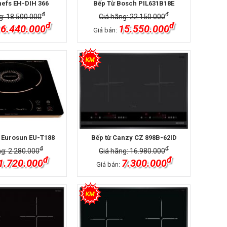
hefs EH-DIH 366
Bếp Từ Bosch PIL631B18E
đ
đ
g: 18.500.000
Giá hãng: 22.150.000
đ
đ
6.440.000
15.550.000
Giá bán:
 Eurosun EU-T188
Bếp từ Canzy CZ 898B-62ID
đ
đ
ng: 2.280.000
Giá hãng: 16.980.000
đ
đ
1.720.000
7.300.000
Giá bán: