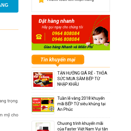
ÀNG
Đặt hàng nhanh
Hãy gọi ngay cho chúng tôi
0964 808084
0946 808084
Tin khuyến mại
TẬN HƯỞNG GIÁ RẺ - THỎA
SỨC MUA SẮM BẾP TỪ
NHẬP KHẨU
Tuần lễ vàng 2018 khuyến
ang trọng.
mãi BẾP TỪ siêu khủng tại
An Phúc
hẩm mỹ cho
Chương trình khuyến mãi
của Faster Việt Nam Vui tân