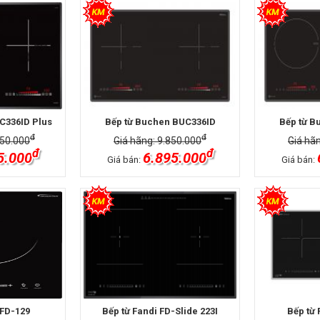
C336ID Plus
Bếp từ Buchen BUC336ID
Bếp từ B
đ
đ
350.000
Giá hãng: 9.850.000
Giá hã
đ
đ
5.000
6.895.000
Giá bán:
Giá bán:
 FD-129
Bếp từ Fandi FD-Slide 223I
Bếp từ