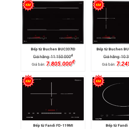
Bếp từ Buchen BUC337ID
Bếp từ Buchen BU
đ
Giá hãng: 11.150.000
Giá hãng: 10.
đ
7.805.000
7.24
Giá bán:
Giá bán:
Bếp từ Fandi FD-119MI
Bếp từ Fandi