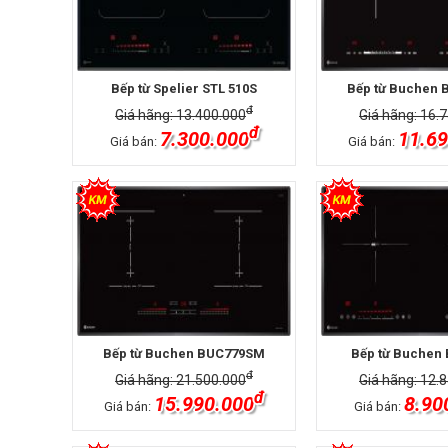
Bếp từ Spelier STL 510S
Bếp từ Buchen
đ
Giá hãng: 13.400.000
Giá hãng: 16.
đ
7.300.000
11.69
Giá bán:
Giá bán:
Bếp từ Buchen BUC779SM
Bếp từ Buchen
đ
Giá hãng: 21.500.000
Giá hãng: 12.
đ
15.990.000
8.90
Giá bán:
Giá bán: