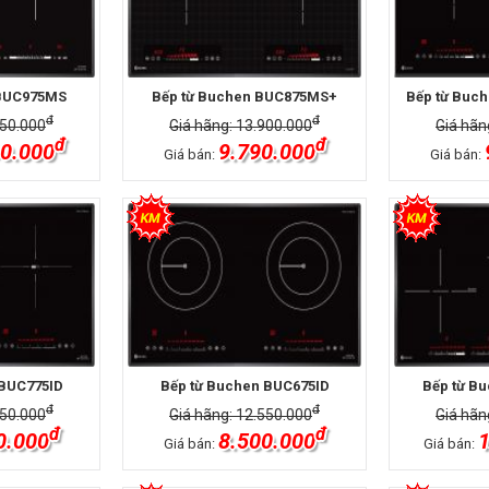
 BUC975MS
Bếp từ Buchen BUC875MS+
Bếp từ Buc
đ
đ
750.000
Giá hãng: 13.900.000
Giá hãn
đ
đ
0.000
9.790.000
Giá bán:
Giá bán:
 BUC775ID
Bếp từ Buchen BUC675ID
Bếp từ B
đ
đ
850.000
Giá hãng: 12.550.000
Giá hãn
đ
đ
0.000
8.500.000
1
Giá bán:
Giá bán: