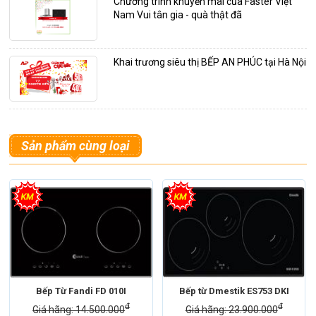
Chương trình khuyến mãi của Faster Việt
Nam Vui tân gia - quà thật đã
Khai trương siêu thị BẾP AN PHÚC tại Hà Nội
Sản phẩm cùng loại
Bếp Từ Fandi FD 010I
Bếp từ Dmestik ES753 DKI
đ
đ
Giá hãng: 14.500.000
Giá hãng: 23.900.000