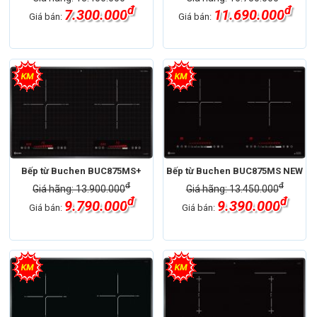
đ
đ
7.300.000
11.690.000
Giá bán:
Giá bán:
Bếp từ Buchen BUC875MS+
Bếp từ Buchen BUC875MS NEW
đ
đ
Giá hãng: 13.900.000
Giá hãng: 13.450.000
đ
đ
9.790.000
9.390.000
Giá bán:
Giá bán: