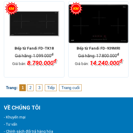
Bếp từ Fandi FD-TK18
Bếp từ Fandi FD-939MRI
đ
đ
Giá hãng: 1.099.000
Giá hãng: 17.800.000
đ
đ
8.790.000
14.240.000
Giá bán:
Giá bán:
Trang:
1
2
3
Tiếp
Trang cuối
VỀ CHÚNG TÔI
- Khuyến mại
- Tư vấn
- Chính sách đổi trả hàng hóa