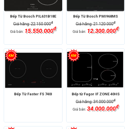
Bếp Từ Bosch PIL631B18E
Bếp Từ Bosch PMI968MS
đ
đ
Giá hãng: 22.150.000
Giá hãng: 21.120.000
đ
đ
15.550.000
12.300.000
Giá bán:
Giá bán:
Bếp Từ Faster FS 740I
Bếp từ Fagor IF ZONE 40HS
đ
Giá hãng: 34.000.000
đ
34.000.000
Giá bán: