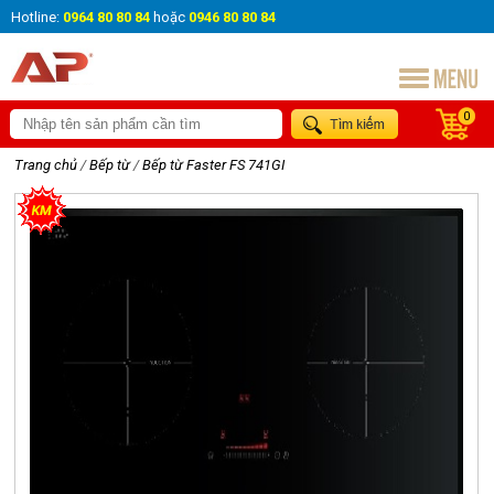
Hotline:
0964 80 80 84
hoặc
0946 80 80 84
0
Trang chủ
/
Bếp từ
/
Bếp từ Faster FS 741GI