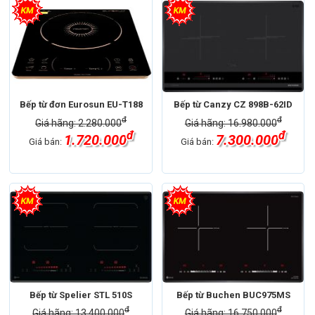
Bếp từ đơn Eurosun EU-T188
Bếp từ Canzy CZ 898B-62ID
đ
đ
Giá hãng: 2.280.000
Giá hãng: 16.980.000
đ
đ
1.720.000
7.300.000
Giá bán:
Giá bán:
Bếp từ Spelier STL 510S
Bếp từ Buchen BUC975MS
đ
đ
Giá hãng: 13.400.000
Giá hãng: 16.750.000