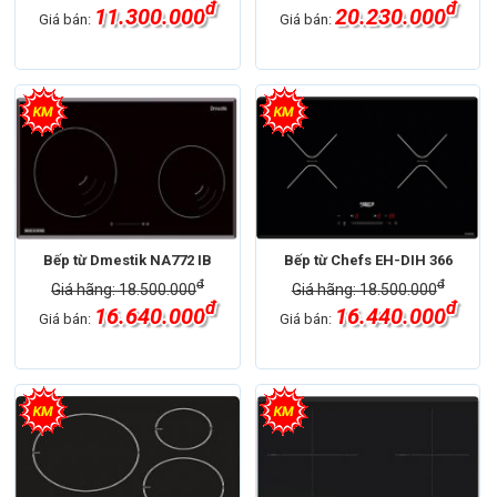
đ
đ
11.300.000
20.230.000
Giá bán:
Giá bán:
Bếp từ Dmestik NA772 IB
Bếp từ Chefs EH-DIH 366
đ
đ
Giá hãng: 18.500.000
Giá hãng: 18.500.000
đ
đ
16.640.000
16.440.000
Giá bán:
Giá bán: