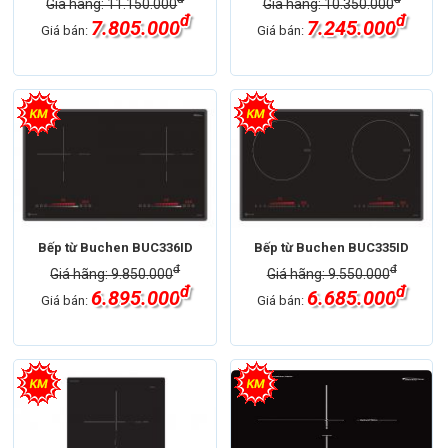
Giá hãng: 11.150.000
Giá hãng: 10.350.000
đ
đ
7.805.000
7.245.000
Giá bán:
Giá bán:
Bếp từ Buchen BUC336ID
Bếp từ Buchen BUC335ID
đ
đ
Giá hãng: 9.850.000
Giá hãng: 9.550.000
đ
đ
6.895.000
6.685.000
Giá bán:
Giá bán: