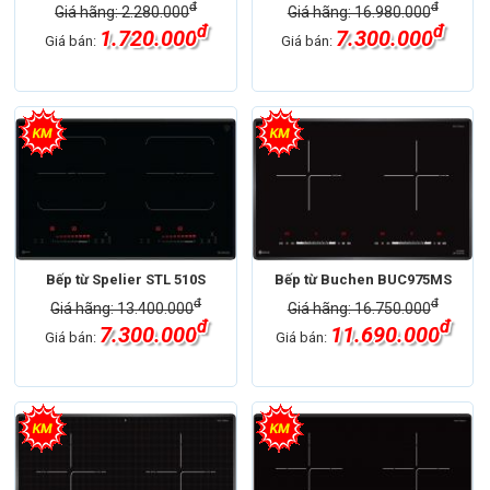
đ
đ
Giá hãng: 2.280.000
Giá hãng: 16.980.000
đ
đ
1.720.000
7.300.000
Giá bán:
Giá bán:
Bếp từ Spelier STL 510S
Bếp từ Buchen BUC975MS
đ
đ
Giá hãng: 13.400.000
Giá hãng: 16.750.000
đ
đ
7.300.000
11.690.000
Giá bán:
Giá bán: