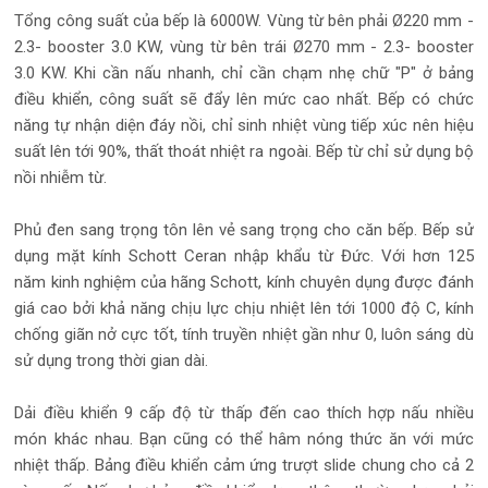
Tổng công suất của bếp là 6000W. Vùng từ bên phải Ø220 mm -
2.3- booster 3.0 KW, vùng từ bên trái Ø270 mm - 2.3- booster
3.0 KW. Khi cần nấu nhanh, chỉ cần chạm nhẹ chữ "P" ở bảng
điều khiển, công suất sẽ đẩy lên mức cao nhất. Bếp có chức
năng tự nhận diện đáy nồi, chỉ sinh nhiệt vùng tiếp xúc nên hiệu
suất lên tới 90%, thất thoát nhiệt ra ngoài. Bếp từ chỉ sử dụng bộ
nồi nhiễm từ.
Phủ đen sang trọng tôn lên vẻ sang trọng cho căn bếp. Bếp sử
dụng mặt kính Schott Ceran nhập khẩu từ Đức. Với hơn 125
năm kinh nghiệm của hãng Schott, kính chuyên dụng được đánh
giá cao bởi khả năng chịu lực chịu nhiệt lên tới 1000 độ C, kính
chống giãn nở cực tốt, tính truyền nhiệt gần như 0, luôn sáng dù
sử dụng trong thời gian dài.
Dải điều khiển 9 cấp độ từ thấp đến cao thích hợp nấu nhiều
món khác nhau. Bạn cũng có thể hâm nóng thức ăn với mức
nhiệt thấp. Bảng điều khiển cảm ứng trượt slide chung cho cả 2