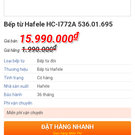
Bếp từ Hafele HC-I772A 536.01.695
₫
15.990.000
Giá bán:
₫
1.990.000
Giá hãng:
Loại bếp từ
Bếp từ đôi
Thương hiệu
Bếp từ Hafele
Tình trạng
Có hàng
Nhà sản xuất
Hafele
Bảo hành
36 tháng
Phí vận chuyển
Miễn phí vận chuyển
ĐẶT HÀNG NHANH
Giao hàng Miễn Phí