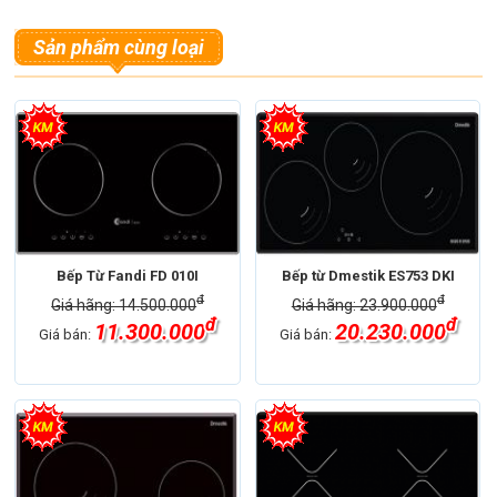
Sản phẩm cùng loại
Bếp Từ Fandi FD 010I
Bếp từ Dmestik ES753 DKI
đ
đ
Giá hãng: 14.500.000
Giá hãng: 23.900.000
đ
đ
11.300.000
20.230.000
Giá bán:
Giá bán: