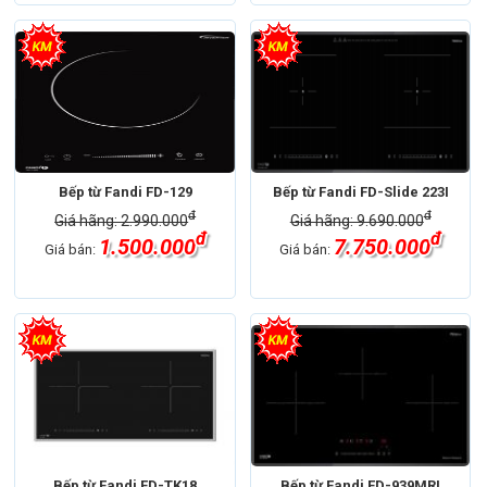
Bếp từ Fandi FD-129
Bếp từ Fandi FD-Slide 223I
đ
đ
Giá hãng: 2.990.000
Giá hãng: 9.690.000
đ
đ
1.500.000
7.750.000
Giá bán:
Giá bán:
Bếp từ Fandi FD-TK18
Bếp từ Fandi FD-939MRI