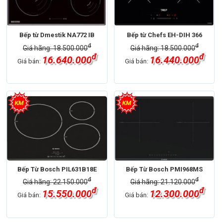
Bếp từ Dmestik NA772 IB
Bếp từ Chefs EH-DIH 366
đ
đ
Giá hãng: 18.500.000
Giá hãng: 18.500.000
đ
đ
16.640.000
16.440.000
Giá bán:
Giá bán:
Bếp Từ Bosch PIL631B18E
Bếp Từ Bosch PMI968MS
đ
đ
Giá hãng: 22.150.000
Giá hãng: 21.120.000
đ
đ
15.550.000
12.300.000
Giá bán:
Giá bán: