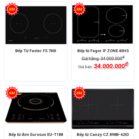
Bếp Từ Faster FS 740I
Bếp từ Fagor IF ZONE 40HS
đ
Giá hãng: 34.000.000
đ
34.000.000
Giá bán:
Bếp từ đơn Eurosun EU-T188
Bếp từ Canzy CZ 898B-62ID