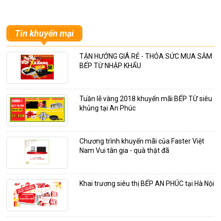
Tin khuyến mại
TẬN HƯỞNG GIÁ RẺ - THỎA SỨC MUA SẮM
BẾP TỪ NHẬP KHẨU
Tuần lễ vàng 2018 khuyến mãi BẾP TỪ siêu
khủng tại An Phúc
Chương trình khuyến mãi của Faster Việt
Nam Vui tân gia - quà thật đã
Khai trương siêu thị BẾP AN PHÚC tại Hà Nội