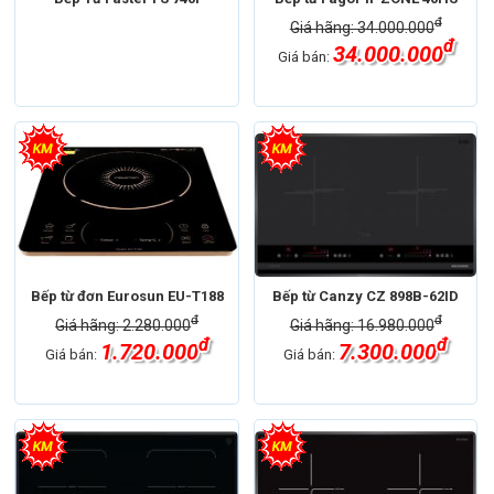
đ
Giá hãng: 34.000.000
đ
34.000.000
Giá bán:
Bếp từ đơn Eurosun EU-T188
Bếp từ Canzy CZ 898B-62ID
đ
đ
Giá hãng: 2.280.000
Giá hãng: 16.980.000
đ
đ
1.720.000
7.300.000
Giá bán:
Giá bán: