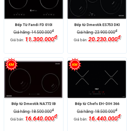
Bếp Từ Fandi FD 010I
Bếp từ Dmestik ES753 DKI
đ
đ
Giá hãng: 14.500.000
Giá hãng: 23.900.000
đ
đ
11.300.000
20.230.000
Giá bán:
Giá bán:
Bếp từ Dmestik NA772 IB
Bếp từ Chefs EH-DIH 366
đ
đ
Giá hãng: 18.500.000
Giá hãng: 18.500.000
đ
đ
16.640.000
16.440.000
Giá bán:
Giá bán: