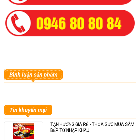
Bình luận sản phẩm
Tin khuyến mại
TẬN HƯỞNG GIÁ RẺ - THỎA SỨC MUA SẮM
BẾP TỪ NHẬP KHẨU