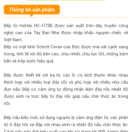
Thông tin sản phẩm
Bếp từ Hafele HC-I773B được sản xuất trên dây truyền công
nghệ cao của Tây Ban Nha được nhập khẩu nguyên chiếc về
Việt Nam.
Bếp có mặt kính Schott Ceran của Đức được mài vát cạnh sang
trọng, tinh tế với độ bền cao, chịu nhiệt, chịu lực tốt, chống bám
bẩn và trầy xước hiệu quả.
Bếp được thiết kế với ba lò, các lò có kích thước khác nhau
thích hợp với nhiều loại đáy nồi và phù hợp với nhiều nhu cầu
đun nấu. Bếp có cảm ứng tự động nhận diện đáy nồi, nhiệt độ
được sinh ra trực tiếp từ đáy nồi giúp nấu chín thức ăn trong
nồi.
Bếp nấu kiểu mới, sử dụng nguyên lý cảm ứng điện từ, các phân
tử ở đáy nồi va đập với nhau sinh ra nhiệt độ nấu chín thức ăn.
Cách nấu này đạt hiệu suất cao khi sử dụng tới 90% lượng điện