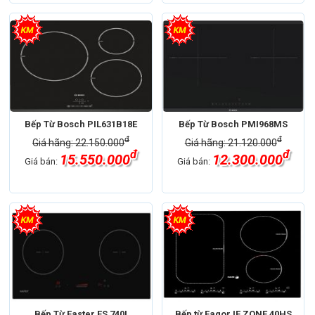
Bếp Từ Bosch PIL631B18E
Bếp Từ Bosch PMI968MS
đ
đ
Giá hãng: 22.150.000
Giá hãng: 21.120.000
đ
đ
15.550.000
12.300.000
Giá bán:
Giá bán:
Bếp Từ Faster FS 740I
Bếp từ Fagor IF ZONE 40HS