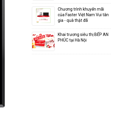
Chương trình khuyến mãi
của Faster Việt Nam Vui tân
gia - quà thật đã
Khai trương siêu thị BẾP AN
PHÚC tại Hà Nội