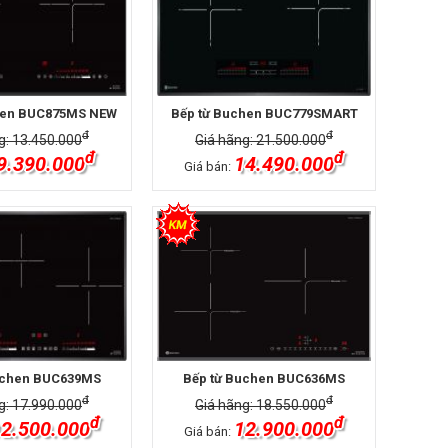
hen BUC875MS NEW
Bếp từ Buchen BUC779SMART
đ
đ
g: 13.450.000
Giá hãng: 21.500.000
đ
đ
9.390.000
14.490.000
Giá bán:
uchen BUC639MS
Bếp từ Buchen BUC636MS
đ
đ
g: 17.990.000
Giá hãng: 18.550.000
đ
đ
2.500.000
12.900.000
Giá bán: