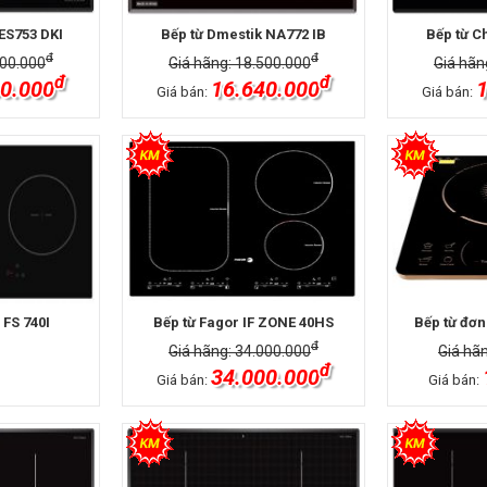
ES753 DKI
Bếp từ Dmestik NA772 IB
Bếp từ C
đ
đ
900.000
Giá hãng: 18.500.000
Giá hãn
đ
đ
0.000
16.640.000
1
Giá bán:
Giá bán:
 FS 740I
Bếp từ Fagor IF ZONE 40HS
Bếp từ đơn
đ
Giá hãng: 34.000.000
Giá hã
đ
34.000.000
Giá bán:
Giá bán: