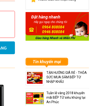
Đặt hàng nhanh
Hãy gọi ngay cho chúng tôi
0964 808084
0946 808084
ÀNG
Tin khuyến mại
TẬN HƯỞNG GIÁ RẺ - THỎA
SỨC MUA SẮM BẾP TỪ
NHẬP KHẨU
Tuần lễ vàng 2018 khuyến
mãi BẾP TỪ siêu khủng tại
An Phúc