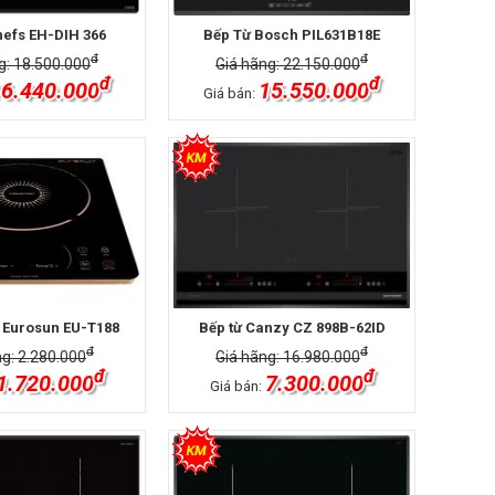
hefs EH-DIH 366
Bếp Từ Bosch PIL631B18E
đ
đ
g: 18.500.000
Giá hãng: 22.150.000
đ
đ
6.440.000
15.550.000
Giá bán:
 Eurosun EU-T188
Bếp từ Canzy CZ 898B-62ID
đ
đ
ng: 2.280.000
Giá hãng: 16.980.000
đ
đ
1.720.000
7.300.000
Giá bán: