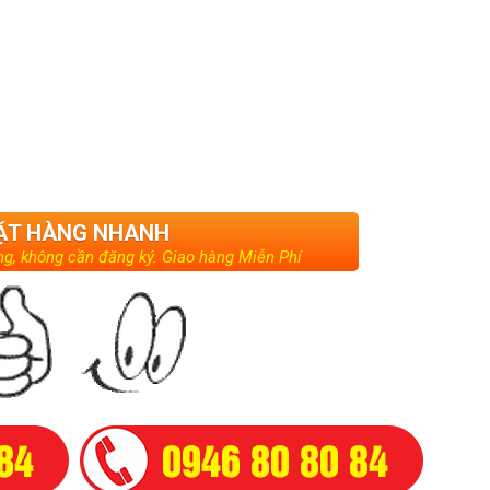
ẶT HÀNG NHANH
g, không cần đăng ký. Giao hàng Miễn Phí