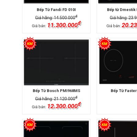
Bếp Từ Fandi FD 010I
Bếp từ Dmestik 
đ
Giá hãng: 14.500.000
Giá hãng: 23.
đ
11.300.000
20.23
Giá bán:
Giá bán:
Bếp Từ Bosch PMI968MS
Bếp Từ Faster
đ
Giá hãng: 21.120.000
đ
12.300.000
Giá bán: