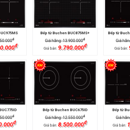
 BUC975MS
Bếp từ Buchen BUC875MS+
Bếp từ Buc
đ
đ
750.000
Giá hãng: 13.900.000
Giá hãn
đ
đ
0.000
9.790.000
Giá bán:
Giá bán:
 BUC775ID
Bếp từ Buchen BUC675ID
Bếp từ B
đ
đ
850.000
Giá hãng: 12.550.000
Giá hãn
đ
đ
0.000
8.500.000
1
Giá bán:
Giá bán: