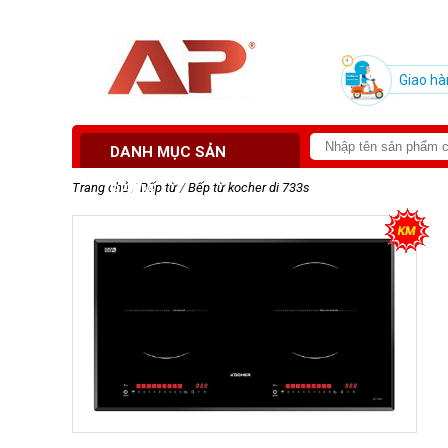
Giao hà
DANH MỤC SẢN
Trang chủ
/
Bếp từ
/
Bếp từ kocher di 733s
PHẨM