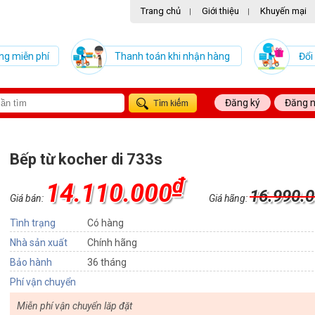
Trang chủ
Giới thiệu
Khuyến mại
|
|
ng miễn phí
Thanh toán khi nhận hàng
Đổi
Đăng ký
Đăng 
Bếp từ kocher di 733s
₫
14.110.000
16.990.
Giá bán:
Giá hãng:
Tình trạng
Có hàng
Nhà sản xuất
Chính hãng
Bảo hành
36 tháng
Phí vận chuyển
Miễn phí vận chuyển lăp đặt