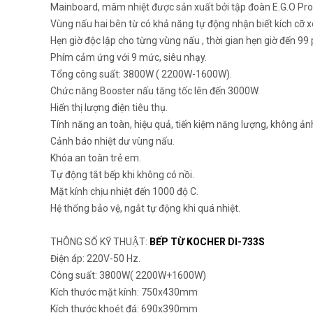
Mainboard, mâm nhiệt được sản xuất bởi tập đoàn E.G.O Pr
Vùng nấu hai bên từ có khả năng tự động nhận biết kích cỡ xo
Hẹn giờ độc lập cho từng vùng nấu , thời gian hẹn giờ đến 99 
Phím cảm ứng với 9 mức, siêu nhạy.
Tổng công suất: 3800W ( 2200W-1600W).
Chức năng Booster nấu tăng tốc lên đến 3000W.
Hiển thị lượng điện tiêu thụ.
Tính năng an toàn, hiệu quả, tiến kiệm năng lượng, không ả
Cảnh báo nhiệt dư vùng nấu.
Khóa an toàn trẻ em.
Tự động tắt bếp khi không có nồi.
Mặt kính chịu nhiệt đến 1000 độ C.
Hệ thống bảo vệ, ngắt tự động khi quá nhiệt.
THÔNG SỐ KỸ THUẬT:
BẾP TỪ KOCHER DI-733S
Điện áp: 220V-50 Hz.
Công suất: 3800W( 2200W+1600W)
Kích thước mặt kính: 750x430mm
Kích thước khoét đá: 690x390mm