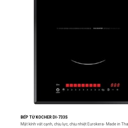
BẾP TỪ KOCHER DI-733S
Mặt kính vát cạnh, chịu lực, chịu nhiệt Eurokera- Made in Th