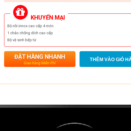
KHUYẾN MẠI
Bộ nồi innox cao cấp 4 món
1 chảo chống dích cao cấp
Bộ vệ sinh bếp từ
ĐẶT HÀNG NHANH
THÊM VÀO GIỎ H
Giao hàng Miễn Phí