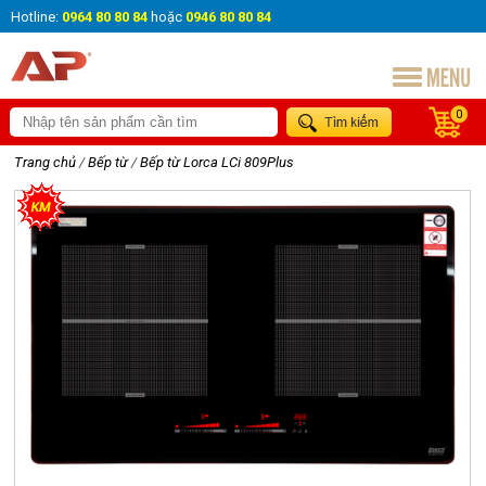
Hotline:
0964 80 80 84
hoặc
0946 80 80 84
0
Trang chủ
/
Bếp từ
/
Bếp từ Lorca LCi 809Plus