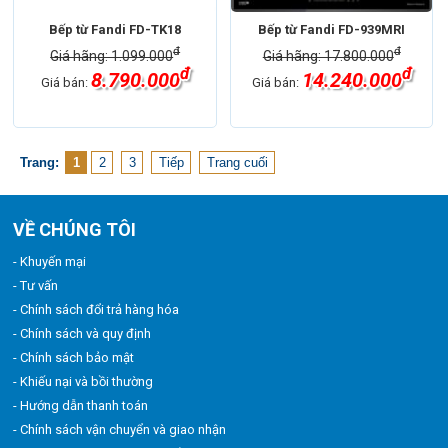
Bếp từ Fandi FD-TK18
Bếp từ Fandi FD-939MRI
đ
đ
Giá hãng: 1.099.000
Giá hãng: 17.800.000
đ
đ
8.790.000
14.240.000
Giá bán:
Giá bán:
Trang:
1
2
3
Tiếp
Trang cuối
VỀ CHÚNG TÔI
- Khuyến mại
- Tư vấn
- Chính sách đổi trả hàng hóa
- Chính sách và quy định
- Chính sách bảo mật
- Khiếu nại và bồi thường
- Hướng dẫn thanh toán
- Chính sách vận chuyển và giao nhận