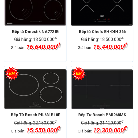
Bếp từ Dmestik NA772 IB
Bếp từ Chefs EH-DIH 366
đ
đ
Giá hãng: 18.500.000
Giá hãng: 18.500.000
đ
đ
16.640.000
16.440.000
Giá bán:
Giá bán:
Bếp Từ Bosch PIL631B18E
Bếp Từ Bosch PMI968MS
đ
đ
Giá hãng: 22.150.000
Giá hãng: 21.120.000
đ
đ
15.550.000
12.300.000
Giá bán:
Giá bán: