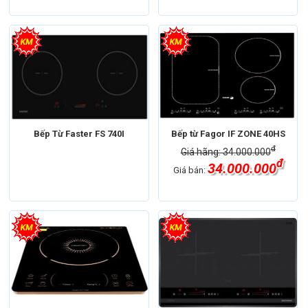
Bếp Từ Faster FS 740I
Bếp từ Fagor IF ZONE 40HS
đ
Giá hãng: 34.000.000
đ
34.000.000
Giá bán: