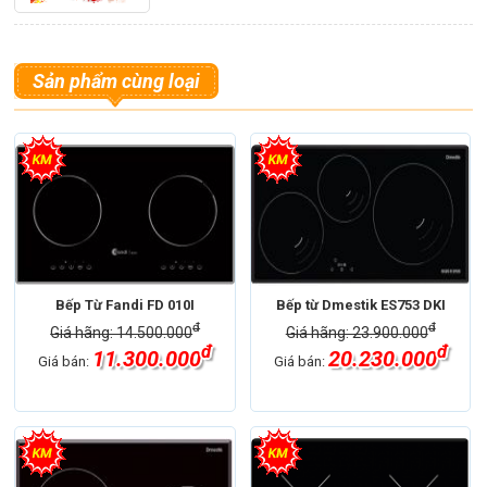
Sản phẩm cùng loại
Bếp Từ Fandi FD 010I
Bếp từ Dmestik ES753 DKI
đ
đ
Giá hãng: 14.500.000
Giá hãng: 23.900.000
đ
đ
11.300.000
20.230.000
Giá bán:
Giá bán: