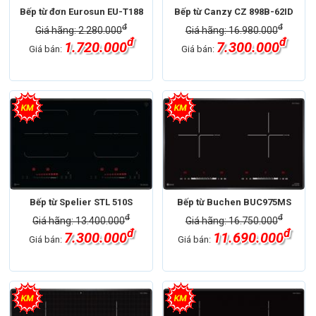
Bếp từ đơn Eurosun EU-T188
Bếp từ Canzy CZ 898B-62ID
đ
đ
Giá hãng: 2.280.000
Giá hãng: 16.980.000
đ
đ
1.720.000
7.300.000
Giá bán:
Giá bán:
Bếp từ Spelier STL 510S
Bếp từ Buchen BUC975MS
đ
đ
Giá hãng: 13.400.000
Giá hãng: 16.750.000
đ
đ
7.300.000
11.690.000
Giá bán:
Giá bán: