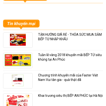
Tin khuyến mại
TẬN HƯỞNG GIÁ RẺ - THỎA SỨC MUA SẮM
BẾP TỪ NHẬP KHẨU
Tuần lễ vàng 2018 khuyến mãi BẾP TỪ siêu
khủng tại An Phúc
Chương trình khuyến mãi của Faster Việt
Nam Vui tân gia - quà thật đã
Khai trương siêu thị BẾP AN PHÚC tại Hà Nội