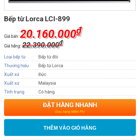
Bếp từ Lorca LCI-899
₫
20.160.000
Giá bán:
₫
22.390.000
Giá hãng:
Loại bếp từ
Bếp từ đôi
Thương hiệu
Bếp từ Lorca
Xuất xứ
Đức
Xuất xứ
Malaysia
Tình trạng
Có hàng
ĐẶT HÀNG NHANH
Giao hàng Miễn Phí
THÊM VÀO GIỎ HÀNG