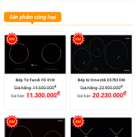
Sản phẩm cùng loại
Bếp Từ Fandi FD 010I
Bếp từ Dmestik ES753 DKI
đ
đ
Giá hãng: 14.500.000
Giá hãng: 23.900.000
đ
đ
11.300.000
20.230.000
Giá bán:
Giá bán: