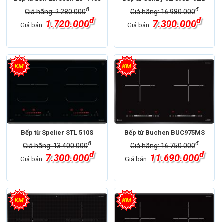
đ
đ
Giá hãng: 2.280.000
Giá hãng: 16.980.000
đ
đ
1.720.000
7.300.000
Giá bán:
Giá bán:
Bếp từ Spelier STL 510S
Bếp từ Buchen BUC975MS
đ
đ
Giá hãng: 13.400.000
Giá hãng: 16.750.000
đ
đ
7.300.000
11.690.000
Giá bán:
Giá bán: