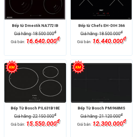
Bếp từ Dmestik NA772 IB
Bếp từ Chefs EH-DIH 366
đ
đ
Giá hãng: 18.500.000
Giá hãng: 18.500.000
đ
đ
16.640.000
16.440.000
Giá bán:
Giá bán:
Bếp Từ Bosch PIL631B18E
Bếp Từ Bosch PMI968MS
đ
đ
Giá hãng: 22.150.000
Giá hãng: 21.120.000
đ
đ
15.550.000
12.300.000
Giá bán:
Giá bán: