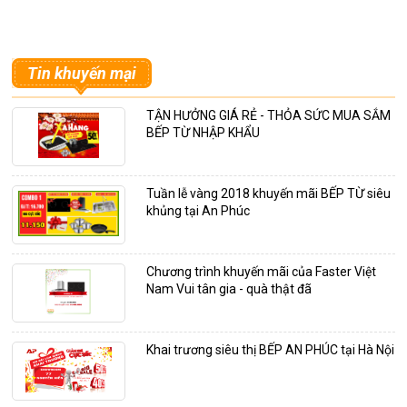
Tin khuyến mại
TẬN HƯỞNG GIÁ RẺ - THỎA SỨC MUA SẮM
BẾP TỪ NHẬP KHẨU
Tuần lễ vàng 2018 khuyến mãi BẾP TỪ siêu
khủng tại An Phúc
Chương trình khuyến mãi của Faster Việt
Nam Vui tân gia - quà thật đã
Khai trương siêu thị BẾP AN PHÚC tại Hà Nội