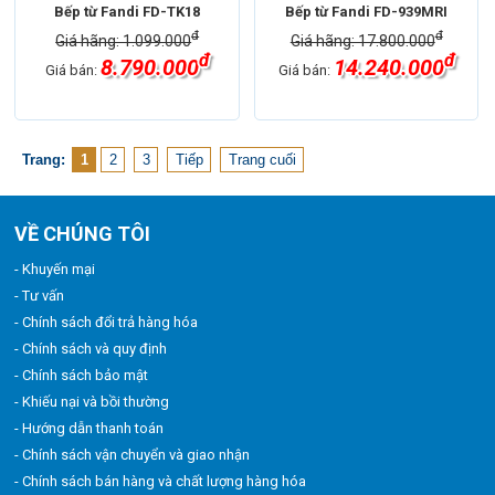
Bếp từ Fandi FD-TK18
Bếp từ Fandi FD-939MRI
đ
đ
Giá hãng: 1.099.000
Giá hãng: 17.800.000
đ
đ
8.790.000
14.240.000
Giá bán:
Giá bán:
Trang:
1
2
3
Tiếp
Trang cuối
VỀ CHÚNG TÔI
- Khuyến mại
- Tư vấn
- Chính sách đổi trả hàng hóa
- Chính sách và quy định
- Chính sách bảo mật
- Khiếu nại và bồi thường
- Hướng dẫn thanh toán
- Chính sách vận chuyển và giao nhận
- Chính sách bán hàng và chất lượng hàng hóa