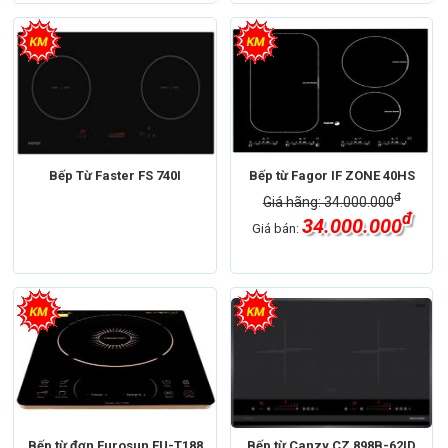
Bếp Từ Faster FS 740I
Bếp từ Fagor IF ZONE 40HS
đ
Giá hãng: 34.000.000
đ
34.000.000
Giá bán:
Bếp từ đơn Eurosun EU-T188
Bếp từ Canzy CZ 898B-62ID