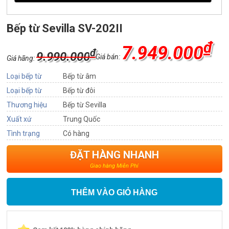
Bếp từ Sevilla SV-202II
₫
7.949.000
₫
9.990.000
Giá bán:
Giá hãng:
Loại bếp từ
Bếp từ âm
Loại bếp từ
Bếp từ đôi
Thương hiệu
Bếp từ Sevilla
Xuất xứ
Trung Quốc
Tình trạng
Có hàng
ĐẶT HÀNG NHANH
Giao hàng Miễn Phí
THÊM VÀO GIỎ HÀNG