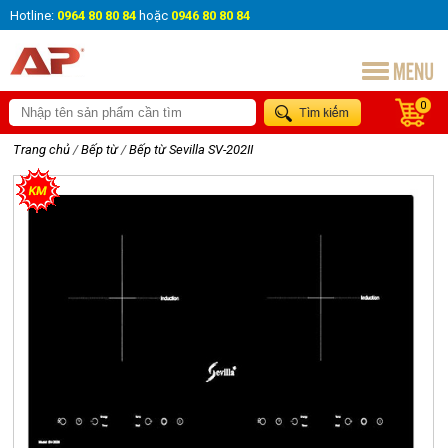
Hotline:
0964 80 80 84
hoặc
0946 80 80 84
0
Trang chủ
/
Bếp từ
/
Bếp từ Sevilla SV-202II