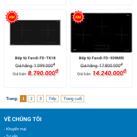
Bếp từ Fandi FD-TK18
Bếp từ Fandi FD-939MRI
đ
đ
Giá hãng: 1.099.000
Giá hãng: 17.800.000
đ
đ
8.790.000
14.240.000
Giá bán:
Giá bán:
Trang:
1
2
3
Tiếp
Trang cuối
VỀ CHÚNG TÔI
- Khuyến mại
- Tư vấn