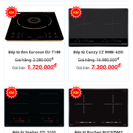
Bếp từ đơn Eurosun EU-T188
Bếp từ Canzy CZ 898B-62ID
đ
đ
Giá hãng: 2.280.000
Giá hãng: 16.980.000
đ
đ
1.720.000
7.300.000
Giá bán:
Giá bán:
Bếp từ Spelier STL 510S
Bếp từ Buchen BUC975MS