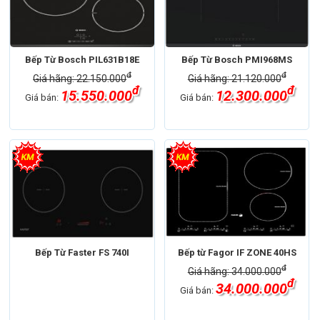
Bếp Từ Bosch PIL631B18E
Bếp Từ Bosch PMI968MS
đ
đ
Giá hãng: 22.150.000
Giá hãng: 21.120.000
đ
đ
15.550.000
12.300.000
Giá bán:
Giá bán:
Bếp Từ Faster FS 740I
Bếp từ Fagor IF ZONE 40HS
đ
Giá hãng: 34.000.000
đ
34.000.000
Giá bán: