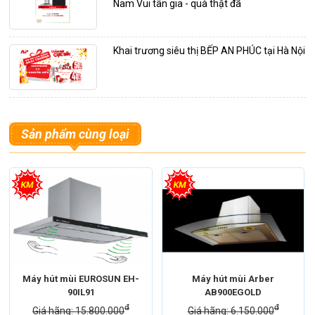
Nam Vui tân gia - quà thật đã
Khai trương siêu thị BẾP AN PHÚC tại Hà Nội
Sản phẩm cùng loại
Máy hút mùi EUROSUN EH-
Máy hút mùi Arber
90IL91
AB900EGOLD
đ
đ
Giá hãng: 15.800.000
Giá hãng: 6.150.000