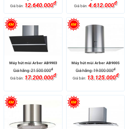
đ
đ
12.640.000
4.612.000
Giá bán:
Giá bán:
Máy hút mùi Arber AB9903
Máy hút mùi Arber AB900S
đ
đ
Giá hãng: 21.500.000
Giá hãng: 19.000.000
đ
đ
17.200.000
13.125.000
Giá bán:
Giá bán: