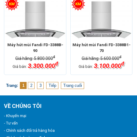
Máy hút mùi Fandi FD-3388B-
Máy hút mùi Fandi FD-3388B1-
90
70
đ
đ
Giá hãng: 5.800.000
Giá hãng: 5.600.000
đ
đ
3.300.000
3.100.000
Giá bán:
Giá bán:
Trang:
1
2
3
Tiếp
Trang cuối
VỀ CHÚNG TÔI
- Khuyến mại
- Tư vấn
- Chính sách đổi trả hàng hóa