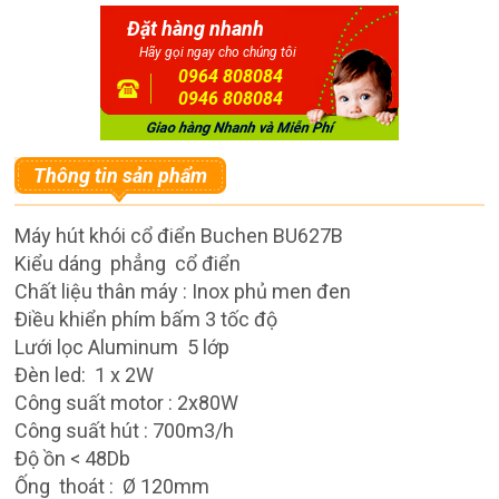
Đặt hàng nhanh
Hãy gọi ngay cho chúng tôi
0964 808084
0946 808084
Thông tin sản phẩm
Máy hút khói cổ điển Buchen BU627B
Kiểu dáng phẳng cổ điển
Chất liệu thân máy : Inox phủ men đen
Điều khiển phím bấm 3 tốc độ
Lưới lọc Aluminum 5 lớp
Đèn led: 1 x 2W
Công suất motor : 2x80W
Công suất hút : 700m3/h
Độ ồn < 48Db
Ống thoát : Ø 120mm