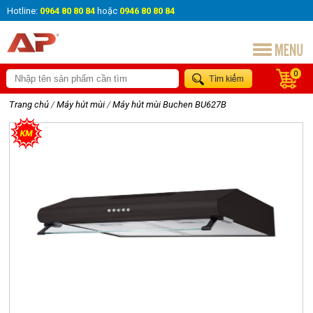
Hotline:
0964 80 80 84
hoặc
0946 80 80 84
0
Trang chủ
/
Máy hút mùi
/
Máy hút mùi Buchen BU627B