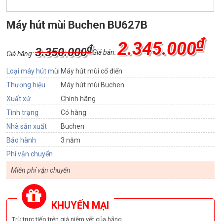
Máy hút mùi Buchen BU627B
₫
2.345.000
₫
3.350.000
Giá bán:
Giá hãng:
Loại máy hút mùi
Máy hút mùi cổ điển
Thương hiệu
Máy hút mùi Buchen
Xuất xứ
Chính hãng
Tình trạng
Có hàng
Nhà sản xuất
Buchen
Bảo hành
3 năm
Phí vận chuyển
Miễn phí vận chuyển
KHUYẾN MẠI
Trừ trực tiếp trên giá niêm yết của hãng