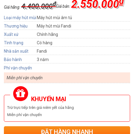
₫
2.550.000
₫
4.400.000
Giá bán:
Giá hãng:
Loại máy hút mùi
Máy hút mùi âm tủ
Thương hiệu
Máy hút mùi Fandi
Xuất xứ
Chính hãng
Tình trạng
Có hàng
Nhà sản xuất
Fandi
Bảo hành
3 năm
Phí vận chuyển
Miễn phí vận chuyển
KHUYẾN MẠI
Trừ trực tiếp trên giá niêm yết của hãng
Miễn phí vận chuyển
ĐẶT HÀNG NHANH