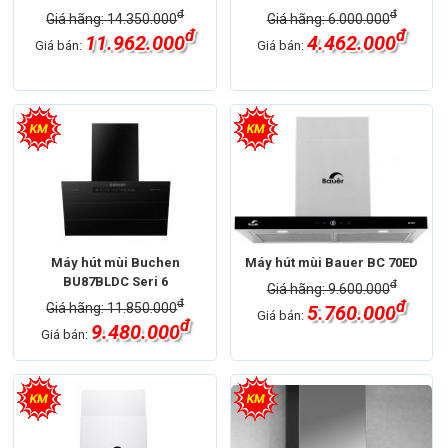
đ
đ
Giá hãng: 14.350.000
Giá hãng: 6.000.000
đ
đ
11.962.000
4.462.000
Giá bán:
Giá bán:
Máy hút mùi Buchen
Máy hút mùi Bauer BC 70ED
BU87BLDC Seri 6
đ
Giá hãng: 9.600.000
đ
đ
Giá hãng: 11.850.000
5.760.000
Giá bán:
đ
9.480.000
Giá bán: