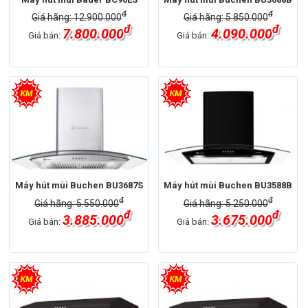
đ
đ
Giá hãng: 12.900.000
Giá hãng: 5.850.000
đ
đ
7.800.000
4.090.000
Giá bán:
Giá bán:
Máy hút mùi Buchen BU3687S
Máy hút mùi Buchen BU3588B
đ
đ
Giá hãng: 5.550.000
Giá hãng: 5.250.000
đ
đ
3.885.000
3.675.000
Giá bán:
Giá bán: