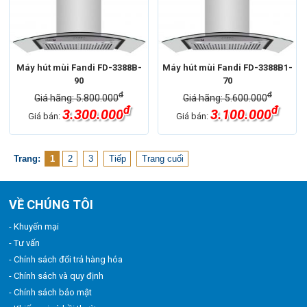
Máy hút mùi Fandi FD-3388B-
Máy hút mùi Fandi FD-3388B1-
90
70
đ
đ
Giá hãng: 5.800.000
Giá hãng: 5.600.000
đ
đ
3.300.000
3.100.000
Giá bán:
Giá bán:
Trang:
1
2
3
Tiếp
Trang cuối
VỀ CHÚNG TÔI
- Khuyến mại
- Tư vấn
- Chính sách đổi trả hàng hóa
- Chính sách và quy định
- Chính sách bảo mật