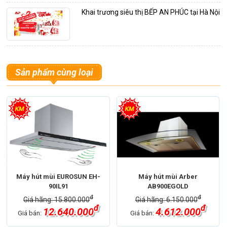
Khai trương siêu thị BẾP AN PHÚC tại Hà Nội
Sản phẩm cùng loại
Máy hút mùi EUROSUN EH-
Máy hút mùi Arber
90IL91
AB900EGOLD
đ
đ
Giá hãng: 15.800.000
Giá hãng: 6.150.000
đ
đ
12.640.000
4.612.000
Giá bán:
Giá bán: