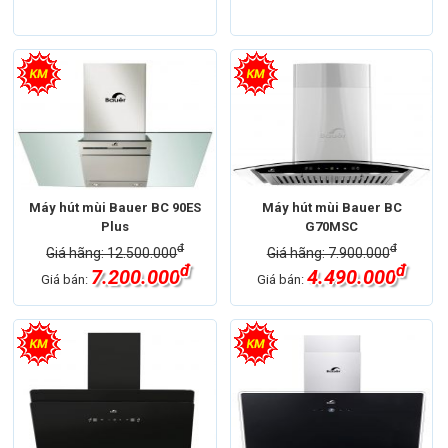
Máy hút mùi Bauer BC 90ES
Máy hút mùi Bauer BC
Plus
G70MSC
đ
đ
Giá hãng: 12.500.000
Giá hãng: 7.900.000
đ
đ
7.200.000
4.490.000
Giá bán:
Giá bán: