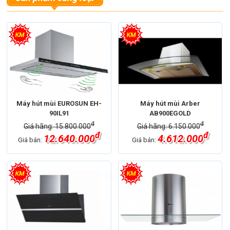
Máy hút mùi EUROSUN EH-
Máy hút mùi Arber
90IL91
AB900EGOLD
đ
đ
Giá hãng: 15.800.000
Giá hãng: 6.150.000
đ
đ
12.640.000
4.612.000
Giá bán:
Giá bán: