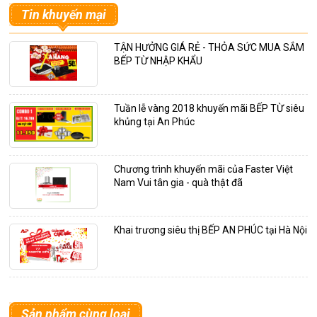
Tin khuyến mại
TẬN HƯỞNG GIÁ RẺ - THỎA SỨC MUA SẮM
BẾP TỪ NHẬP KHẨU
Tuần lễ vàng 2018 khuyến mãi BẾP TỪ siêu
khủng tại An Phúc
Chương trình khuyến mãi của Faster Việt
Nam Vui tân gia - quà thật đã
Khai trương siêu thị BẾP AN PHÚC tại Hà Nội
Sản phẩm cùng loại