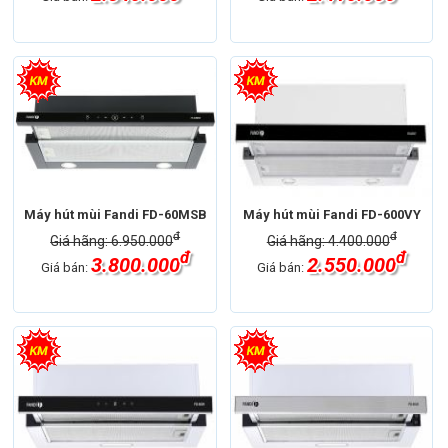
Máy hút mùi Fandi FD-60MSB
Máy hút mùi Fandi FD-600VY
đ
đ
Giá hãng: 6.950.000
Giá hãng: 4.400.000
đ
đ
3.800.000
2.550.000
Giá bán:
Giá bán: