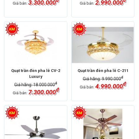
đ
đ
3.300.000
2.990.000
Giá bán:
Giá bán:
Quạt trần đèn pha lê CV-2
Quạt trần đèn pha lê C-211
Luxury
đ
Giá hãng: 9.990.000
đ
đ
Giá hãng: 18.000.000
4.990.000
Giá bán:
đ
7.300.000
Giá bán: