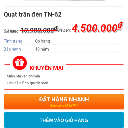
Quạt trần đèn TN-62
₫
4.500.000
₫
10.900.000
Giá bán:
Giá hãng:
Tình trạng
Có hàng
Bảo hành
10 năm
KHUYẾN MẠI
Miễn phí vận chuyển
Liên hệ để có giá tốt nhất
ĐẶT HÀNG NHANH
Giao hàng Miễn Phí
THÊM VÀO GIỎ HÀNG