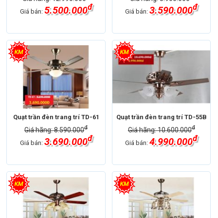
đ
đ
5.500.000
3.590.000
Giá bán:
Giá bán:
Quạt trần đèn trang trí TD-61
Quạt trần đèn trang trí TD-55B
đ
đ
Giá hãng: 8.590.000
Giá hãng: 10.600.000
đ
đ
3.690.000
4.990.000
Giá bán:
Giá bán: