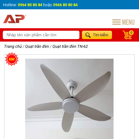
Hotline:
0964 80 80 84
hoặc
0946 80 80 84
0
Trang chủ
/
Quạt trần đèn
/
Quạt trần đèn TN-62