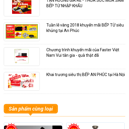
TẬN HƯỞNG GIÁ RẺ - THỎA SỨC MUA SẮM
BẾP TỪ NHẬP KHẨU
Tuần lễ vàng 2018 khuyến mãi BẾP TỪ siêu
khủng tại An Phúc
Chương trình khuyến mãi của Faster Việt
Nam Vui tân gia - quà thật đã
Khai trương siêu thị BẾP AN PHÚC tại Hà Nội
Sản phẩm cùng loại