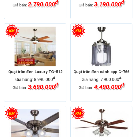
đ
đ
2.790.000
3.190.000
Giá bán:
Giá bán:
Quạt trần đèn Luxury TG-512
Quạt trần đèn cánh cụp C-766
đ
đ
Giá hãng: 8.990.000
Giá hãng: 7.900.000
đ
đ
3.690.000
4.490.000
Giá bán:
Giá bán: