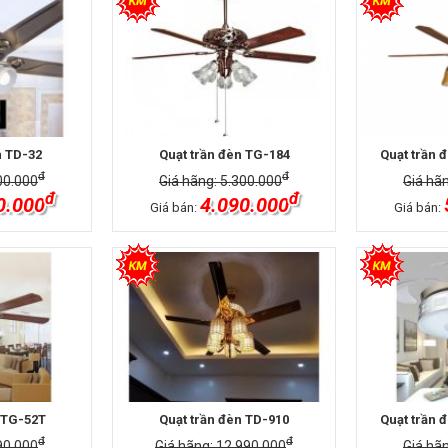
n TD-32
Quạt trần đèn TG-184
Quạt trần 
đ
đ
00.000
Giá hãng: 5.300.000
Giá hã
đ
đ
0.000
4.090.000
Giá bán:
Giá bán:
 TG-52T
Quạt trần đèn TD-910
Quạt trần 
đ
đ
90.000
Giá hãng: 12.990.000
Giá hã