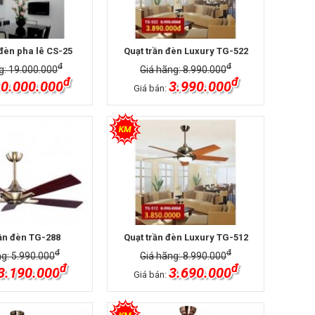
 đèn pha lê CS-25
Quạt trần đèn Luxury TG-522
đ
đ
g: 19.000.000
Giá hãng: 8.990.000
đ
đ
0.000.000
3.990.000
Giá bán:
rần đèn TG-288
Quạt trần đèn Luxury TG-512
đ
đ
ng: 5.990.000
Giá hãng: 8.990.000
đ
đ
3.190.000
3.690.000
Giá bán: