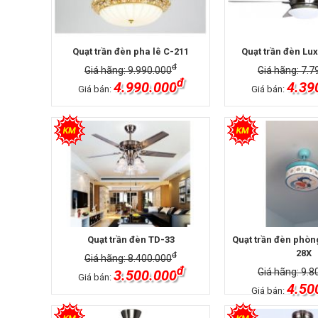
Quạt trần đèn pha lê C-211
Quạt trần đèn Lu
đ
Giá hãng: 9.990.000
Giá hãng: 7.7
đ
4.990.000
4.39
Giá bán:
Giá bán:
Quạt trần đèn TD-33
Quạt trần đèn phòn
28X
đ
Giá hãng: 8.400.000
đ
Giá hãng: 9.8
3.500.000
Giá bán:
4.50
Giá bán: