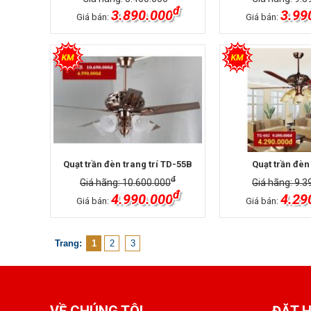
đ
3.890.000
3.99
Giá bán:
Giá bán:
Quạt trần đèn trang trí TD-55B
Quạt trần đèn
đ
Giá hãng: 10.600.000
Giá hãng: 9.3
đ
4.990.000
4.29
Giá bán:
Giá bán:
Trang:
1
2
3