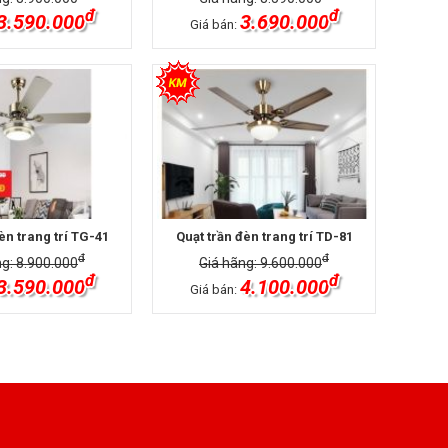
đ
đ
3.590.000
3.690.000
Giá bán:
èn trang trí TG-41
Quạt trần đèn trang trí TD-81
đ
đ
ng: 8.900.000
Giá hãng: 9.600.000
đ
đ
3.590.000
4.100.000
Giá bán: