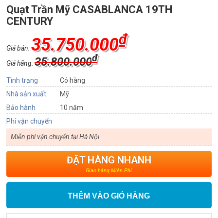
Quạt Trần Mỹ CASABLANCA 19TH
CENTURY
₫
35.750.000
Giá bán:
₫
35.800.000
Giá hãng:
Tình trạng
Có hàng
Nhà sản xuất
Mỹ
Bảo hành
10 năm
Phí vận chuyển
Miễn phí vận chuyển tại Hà Nội
ĐẶT HÀNG NHANH
Giao hàng Miễn Phí
THÊM VÀO GIỎ HÀNG