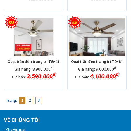
Quạt trần đèn trang trí TG-41
Quạt trần đèn trang trí TD-81
đ
đ
Giá hãng: 8.900.000
Giá hãng: 9.600.000
đ
đ
3.590.000
4.100.000
Giá bán:
Giá bán:
Trang:
1
2
3
VỀ CHÚNG TÔI
- Khuyến mại