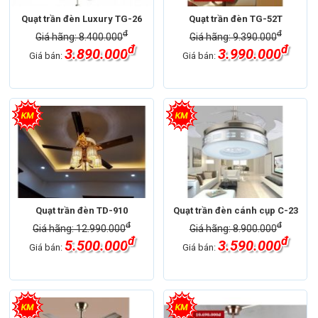
Quạt trần đèn Luxury TG-26
Quạt trần đèn TG-52T
đ
đ
Giá hãng: 8.400.000
Giá hãng: 9.390.000
đ
đ
3.890.000
3.990.000
Giá bán:
Giá bán:
Quạt trần đèn TD-910
Quạt trần đèn cánh cụp C-23
đ
đ
Giá hãng: 12.990.000
Giá hãng: 8.900.000
đ
đ
5.500.000
3.590.000
Giá bán:
Giá bán: