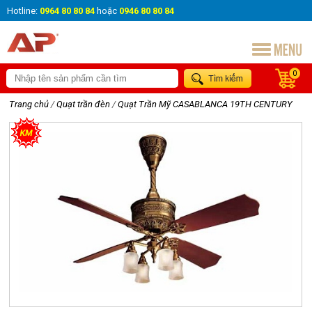
Hotline:
0964 80 80 84
hoặc
0946 80 80 84
0
Trang chủ
/
Quạt trần đèn
/
Quạt Trần Mỹ CASABLANCA 19TH CENTURY