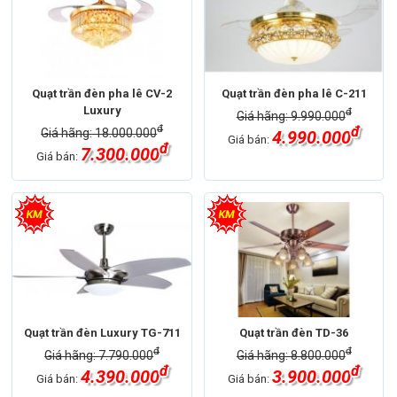
Quạt trần đèn pha lê CV-2
Quạt trần đèn pha lê C-211
Luxury
đ
Giá hãng: 9.990.000
đ
đ
Giá hãng: 18.000.000
4.990.000
Giá bán:
đ
7.300.000
Giá bán:
Quạt trần đèn Luxury TG-711
Quạt trần đèn TD-36
đ
đ
Giá hãng: 7.790.000
Giá hãng: 8.800.000
đ
đ
4.390.000
3.900.000
Giá bán:
Giá bán: