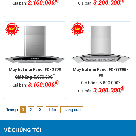
đ
đ
2.100.000
3.200.000
Giá bán:
Giá bán:
Máy hút mùi Fandi FD-GS70
Máy hút mùi Fandi FD-3388B-
90
đ
Giá hãng: 5.650.000
đ
đ
Giá hãng: 5.800.000
3.100.000
Giá bán:
đ
3.300.000
Giá bán:
Trang:
1
2
3
Tiếp
Trang cuối
VỀ CHÚNG TÔI