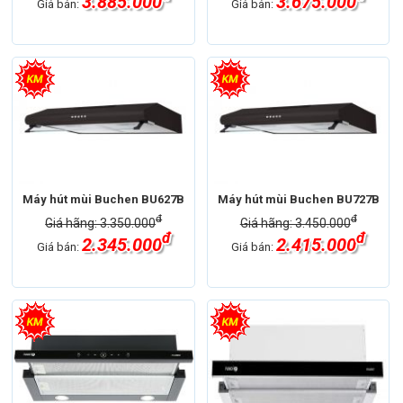
3.885.000
3.675.000
Giá bán:
Giá bán:
Máy hút mùi Buchen BU627B
Máy hút mùi Buchen BU727B
đ
đ
Giá hãng: 3.350.000
Giá hãng: 3.450.000
đ
đ
2.345.000
2.415.000
Giá bán:
Giá bán: