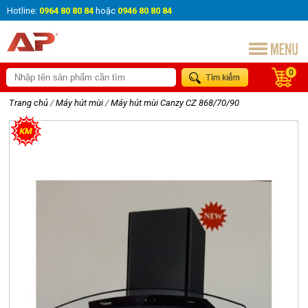
Hotline:
0964 80 80 84
hoặc
0946 80 80 84
0
Trang chủ
/
Máy hút mùi
/
Máy hút mùi Canzy CZ 868/70/90