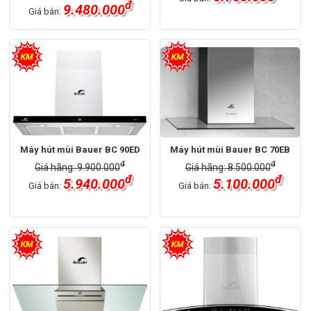
đ
9.480.000
Giá bán:
Máy hút mùi Bauer BC 90ED
Máy hút mùi Bauer BC 70EB
đ
đ
Giá hãng: 9.900.000
Giá hãng: 8.500.000
đ
đ
5.940.000
5.100.000
Giá bán:
Giá bán: