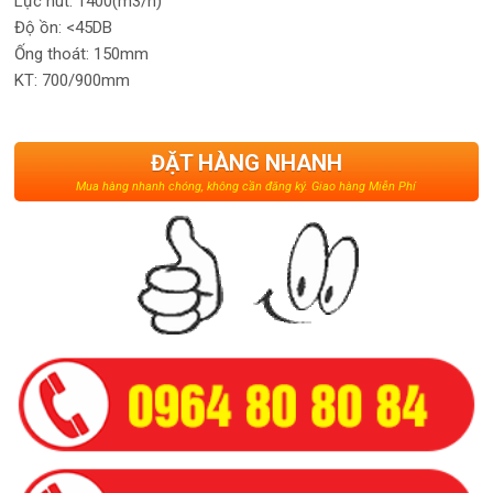
Lực hút: 1400(m3/h)
Độ ồn: <45DB
Ống thoát: 150mm
KT: 700/900mm
ĐẶT HÀNG NHANH
Mua hàng nhanh chóng, không cần đăng ký. Giao hàng Miễn Phí