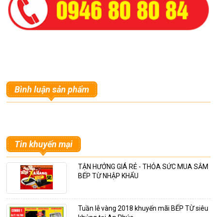
Bình luận sản phẩm
Tin khuyến mại
TẬN HƯỞNG GIÁ RẺ - THỎA SỨC MUA SẮM
BẾP TỪ NHẬP KHẨU
Tuần lễ vàng 2018 khuyến mãi BẾP TỪ siêu