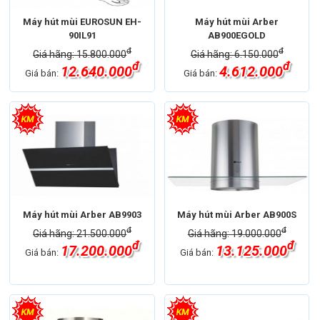
Máy hút mùi EUROSUN EH-
Máy hút mùi Arber
90IL91
AB900EGOLD
đ
đ
Giá hãng: 15.800.000
Giá hãng: 6.150.000
đ
đ
12.640.000
4.612.000
Giá bán:
Giá bán:
Máy hút mùi Arber AB9903
Máy hút mùi Arber AB900S
đ
đ
Giá hãng: 21.500.000
Giá hãng: 19.000.000
đ
đ
17.200.000
13.125.000
Giá bán:
Giá bán: