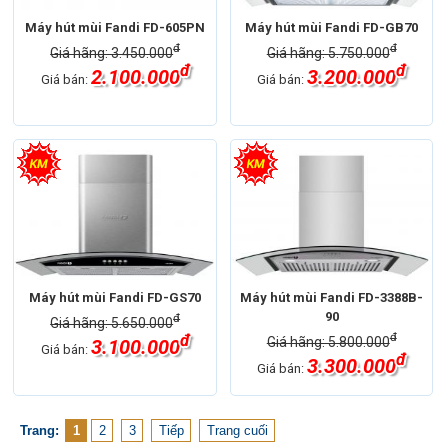
Máy hút mùi Fandi FD-605PN
Máy hút mùi Fandi FD-GB70
đ
đ
Giá hãng: 3.450.000
Giá hãng: 5.750.000
đ
đ
2.100.000
3.200.000
Giá bán:
Giá bán:
Máy hút mùi Fandi FD-GS70
Máy hút mùi Fandi FD-3388B-
90
đ
Giá hãng: 5.650.000
đ
đ
Giá hãng: 5.800.000
3.100.000
Giá bán:
đ
3.300.000
Giá bán:
Trang:
1
2
3
Tiếp
Trang cuối