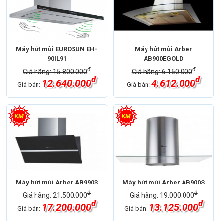
Máy hút mùi EUROSUN EH-
Máy hút mùi Arber
90IL91
AB900EGOLD
đ
đ
Giá hãng: 15.800.000
Giá hãng: 6.150.000
đ
đ
12.640.000
4.612.000
Giá bán:
Giá bán:
Máy hút mùi Arber AB9903
Máy hút mùi Arber AB900S
đ
đ
Giá hãng: 21.500.000
Giá hãng: 19.000.000
đ
đ
17.200.000
13.125.000
Giá bán:
Giá bán: