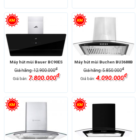
Máy hút mùi Bauer BC90ES
Máy hút mùi Buchen BU3688B
đ
đ
Giá hãng: 12.900.000
Giá hãng: 5.850.000
đ
đ
7.800.000
4.090.000
Giá bán:
Giá bán: