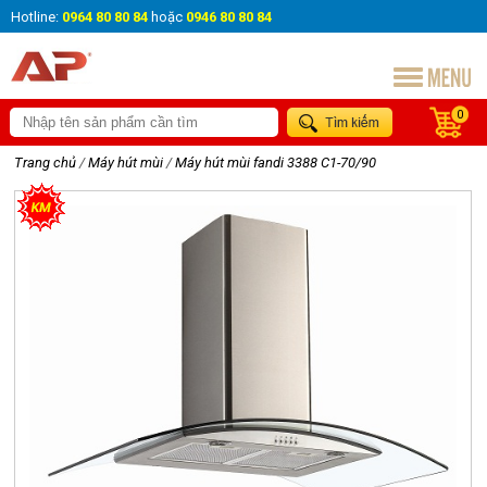
Hotline:
0964 80 80 84
hoặc
0946 80 80 84
0
Trang chủ
/
Máy hút mùi
/
Máy hút mùi fandi 3388 C1-70/90