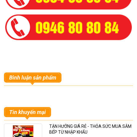
Bình luận sản phẩm
Tin khuyến mại
TẬN HƯỞNG GIÁ RẺ - THỎA SỨC MUA SẮM
BẾP TỪ NHẬP KHẨU