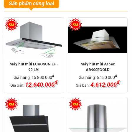
Sản phẩm cùng loại
Máy hút mùi EUROSUN EH-
Máy hút mùi Arber
90IL91
AB900EGOLD
đ
đ
Giá hãng: 15.800.000
Giá hãng: 6.150.000
đ
đ
12.640.000
4.612.000
Giá bán:
Giá bán: