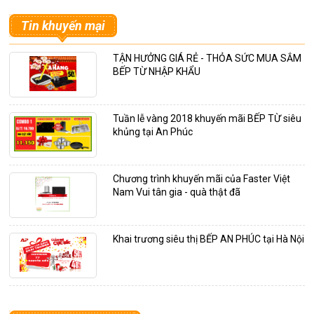
Tin khuyến mại
TẬN HƯỞNG GIÁ RẺ - THỎA SỨC MUA SẮM
BẾP TỪ NHẬP KHẨU
Tuần lễ vàng 2018 khuyến mãi BẾP TỪ siêu
khủng tại An Phúc
Chương trình khuyến mãi của Faster Việt
Nam Vui tân gia - quà thật đã
Khai trương siêu thị BẾP AN PHÚC tại Hà Nội