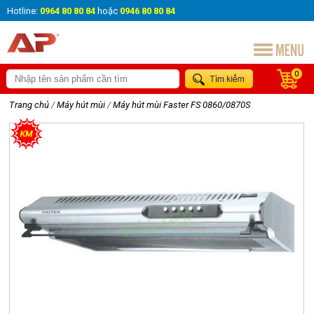
Hotline:
0964 80 80 84
hoặc
0946 80 80 84
0
Trang chủ
/
Máy hút mùi
/
Máy hút mùi Faster FS 0860/0870S