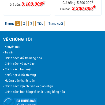
đ
đ
Giá hãng: 5.800.000
3.100.000
Giá bán:
đ
3.300.000
Giá bán:
Trang:
1
2
3
Tiếp
Trang cuối
VỀ CHÚNG TÔI
- Khuyến mại
- Tư vấn
- Chính sách đổi trả hàng hóa
- Chính sách và quy định
- Chính sách bảo mật
- Khiếu nại và bồi thường
- Hướng dẫn thanh toán
- Chính sách vận chuyển và giao nhận
- Chính sách bán hàng và chất lượng hàng hóa