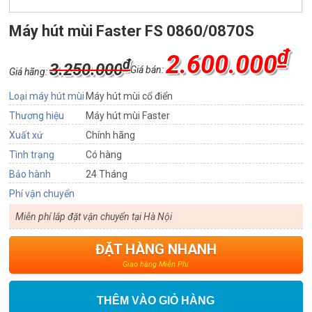
Máy hút mùi Faster FS 0860/0870S
₫
2.600.000
₫
3.250.000
Giá bán:
Giá hãng:
Loại máy hút mùi
Máy hút mùi cổ điển
Thương hiệu
Máy hút mùi Faster
Xuất xứ
Chính hãng
Tình trạng
Có hàng
Bảo hành
24 Tháng
Phí vận chuyển
Miễn phí lắp đặt vận chuyển tại Hà Nội
ĐẶT HÀNG NHANH
Giao hàng Miễn Phí
THÊM VÀO GIỎ HÀNG