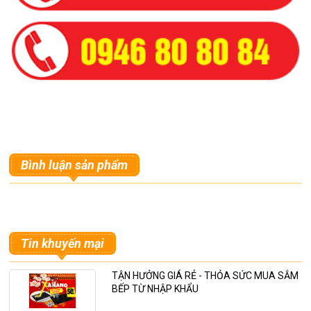
Bình luận sản phẩm
Tin khuyến mại
TẬN HƯỞNG GIÁ RẺ - THỎA SỨC MUA SẮM
BẾP TỪ NHẬP KHẨU