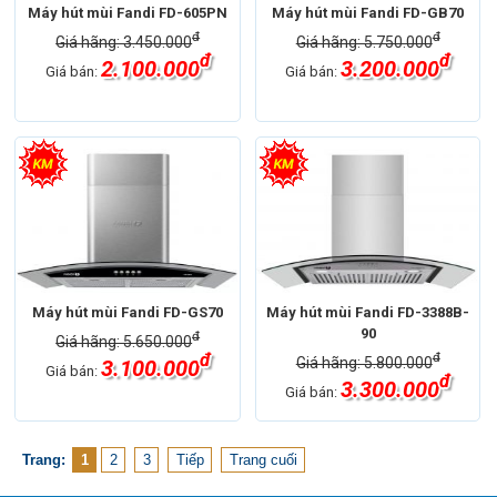
Máy hút mùi Fandi FD-605PN
Máy hút mùi Fandi FD-GB70
đ
đ
Giá hãng: 3.450.000
Giá hãng: 5.750.000
đ
đ
2.100.000
3.200.000
Giá bán:
Giá bán:
Máy hút mùi Fandi FD-GS70
Máy hút mùi Fandi FD-3388B-
90
đ
Giá hãng: 5.650.000
đ
đ
Giá hãng: 5.800.000
3.100.000
Giá bán:
đ
3.300.000
Giá bán:
Trang:
1
2
3
Tiếp
Trang cuối