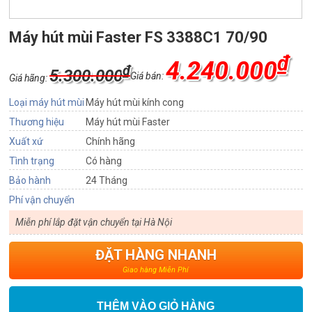
Máy hút mùi Faster FS 3388C1 70/90
₫
4.240.000
₫
5.300.000
Giá bán:
Giá hãng:
Loại máy hút mùi
Máy hút mùi kính cong
Thương hiệu
Máy hút mùi Faster
Xuất xứ
Chính hãng
Tình trạng
Có hàng
Bảo hành
24 Tháng
Phí vận chuyển
Miễn phí lắp đặt vận chuyển tại Hà Nội
ĐẶT HÀNG NHANH
Giao hàng Miễn Phí
THÊM VÀO GIỎ HÀNG