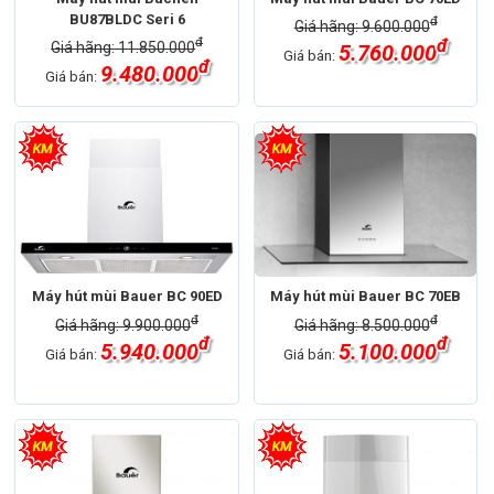
BU87BLDC Seri 6
đ
Giá hãng: 9.600.000
đ
đ
Giá hãng: 11.850.000
5.760.000
Giá bán:
đ
9.480.000
Giá bán:
Máy hút mùi Bauer BC 90ED
Máy hút mùi Bauer BC 70EB
đ
đ
Giá hãng: 9.900.000
Giá hãng: 8.500.000
đ
đ
5.940.000
5.100.000
Giá bán:
Giá bán: