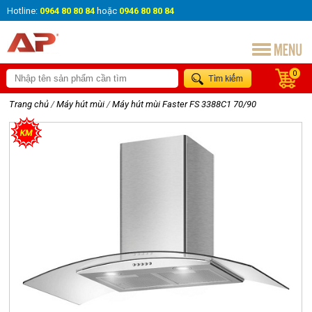
Hotline:
0964 80 80 84
hoặc
0946 80 80 84
0
Trang chủ
/
Máy hút mùi
/
Máy hút mùi Faster FS 3388C1 70/90