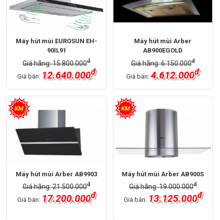
Máy hút mùi EUROSUN EH-
Máy hút mùi Arber
90IL91
AB900EGOLD
đ
đ
Giá hãng: 15.800.000
Giá hãng: 6.150.000
đ
đ
12.640.000
4.612.000
Giá bán:
Giá bán:
Máy hút mùi Arber AB9903
Máy hút mùi Arber AB900S
đ
đ
Giá hãng: 21.500.000
Giá hãng: 19.000.000
đ
đ
17.200.000
13.125.000
Giá bán:
Giá bán: