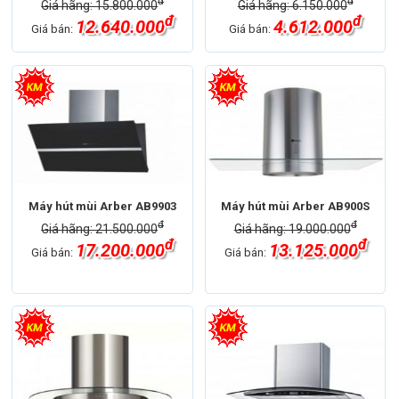
đ
đ
Giá hãng: 15.800.000
Giá hãng: 6.150.000
đ
đ
12.640.000
4.612.000
Giá bán:
Giá bán:
Máy hút mùi Arber AB9903
Máy hút mùi Arber AB900S
đ
đ
Giá hãng: 21.500.000
Giá hãng: 19.000.000
đ
đ
17.200.000
13.125.000
Giá bán:
Giá bán: