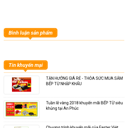
Bình luận sản phẩm
Tin khuyến mại
TẬN HƯỞNG GIÁ RẺ - THỎA SỨC MUA SẮM
BẾP TỪ NHẬP KHẨU
Tuần lễ vàng 2018 khuyến mãi BẾP TỪ siêu
khủng tại An Phúc
Chương trình khuyến mãi của Faster Việt