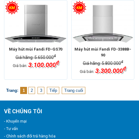
Máy hút mùi Fandi FD-GS70
Máy hút mùi Fandi FD-3388B-
90
đ
Giá hãng: 5.650.000
đ
đ
Giá hãng: 5.800.000
3.100.000
Giá bán:
đ
3.300.000
Giá bán:
Trang:
1
2
3
Tiếp
Trang cuối
VỀ CHÚNG TÔI
- Khuyến mại
- Tư vấn
- Chính sách đổi trả hàng hóa