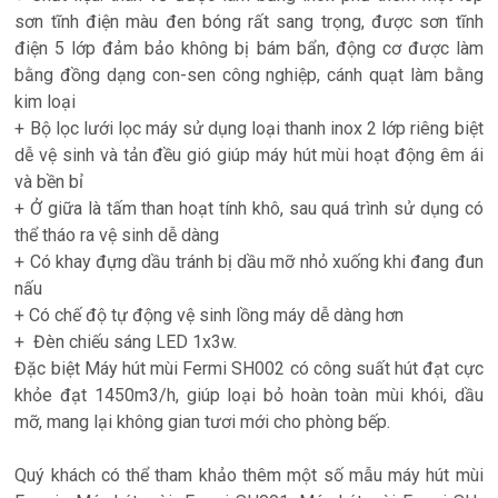
sơn tĩnh điện màu đen bóng rất sang trọng, được sơn tĩnh
điện 5 lớp đảm bảo không bị bám bẩn, động cơ được làm
bằng đồng dạng con-sen công nghiệp, cánh quạt làm bằng
kim loại
+ Bộ lọc lưới lọc máy sử dụng loại thanh inox 2 lớp riêng biệt
dễ vệ sinh và tản đều gió giúp máy hút mùi hoạt động êm ái
và bền bỉ
+ Ở giữa là tấm than hoạt tính khô, sau quá trình sử dụng có
thể tháo ra vệ sinh dễ dàng
+ Có khay đựng dầu tránh bị dầu mỡ nhỏ xuống khi đang đun
nấu
+ Có chế độ tự động vệ sinh lồng máy dễ dàng hơn
+ Đèn chiếu sáng LED 1x3w.
Đặc biệt Máy hút mùi Fermi SH002 có công suất hút đạt cực
khỏe đạt 1450m3/h, giúp loại bỏ hoàn toàn mùi khói, dầu
mỡ, mang lại không gian tươi mới cho phòng bếp.
Quý khách có thể tham khảo thêm một số mẫu máy hút mùi