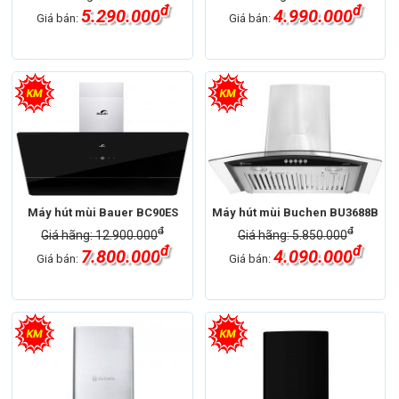
đ
đ
5.290.000
4.990.000
Giá bán:
Giá bán:
Máy hút mùi Bauer BC90ES
Máy hút mùi Buchen BU3688B
đ
đ
Giá hãng: 12.900.000
Giá hãng: 5.850.000
đ
đ
7.800.000
4.090.000
Giá bán:
Giá bán: