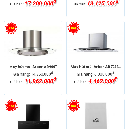
đ
đ
17.200.000
13.125.000
Giá bán:
Giá bán:
Máy hút mùi Arber AB900T
Máy hút mùi Arber AB703SL
đ
đ
Giá hãng: 14.350.000
Giá hãng: 6.000.000
đ
đ
11.962.000
4.462.000
Giá bán:
Giá bán: