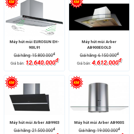
Máy hút mùi EUROSUN EH-
Máy hút mùi Arber
90IL91
AB900EGOLD
đ
đ
Giá hãng: 15.800.000
Giá hãng: 6.150.000
đ
đ
12.640.000
4.612.000
Giá bán:
Giá bán:
Máy hút mùi Arber AB9903
Máy hút mùi Arber AB900S
đ
đ
Giá hãng: 21.500.000
Giá hãng: 19.000.000