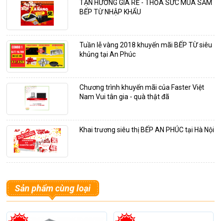
TẬN HƯỞNG GIÁ RẺ - THỎA SỨC MUA SẮM
BẾP TỪ NHẬP KHẨU
Tuần lễ vàng 2018 khuyến mãi BẾP TỪ siêu
khủng tại An Phúc
Chương trình khuyến mãi của Faster Việt
Nam Vui tân gia - quà thật đã
Khai trương siêu thị BẾP AN PHÚC tại Hà Nội
Sản phẩm cùng loại