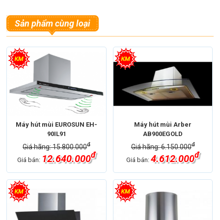
Sản phẩm cùng loại
Máy hút mùi EUROSUN EH-
Máy hút mùi Arber
90IL91
AB900EGOLD
đ
đ
Giá hãng: 15.800.000
Giá hãng: 6.150.000
đ
đ
12.640.000
4.612.000
Giá bán:
Giá bán: