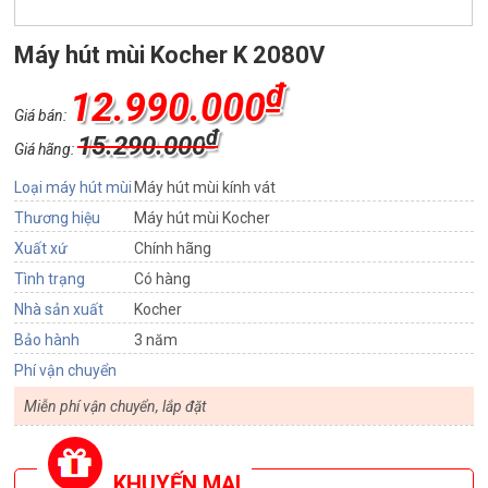
Máy hút mùi Kocher K 2080V
₫
12.990.000
Giá bán:
₫
15.290.000
Giá hãng:
Loại máy hút mùi
Máy hút mùi kính vát
Thương hiệu
Máy hút mùi Kocher
Xuất xứ
Chính hãng
Tình trạng
Có hàng
Nhà sản xuất
Kocher
Bảo hành
3 năm
Phí vận chuyển
Miễn phí vận chuyển, lắp đặt
KHUYẾN MẠI