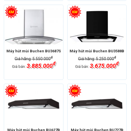
Máy hút mùi Buchen BU3687S
Máy hút mùi Buchen BU3588B
đ
đ
Giá hãng: 5.550.000
Giá hãng: 5.250.000
đ
đ
3.885.000
3.675.000
Giá bán:
Giá bán:
Máy hút mùi Buchen BU627B
Máy hút mùi Buchen BU727B