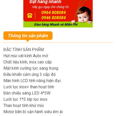
Đặt hàng nhanh
Hãy gọi ngay cho chúng tôi
0964 808084
0946 808084
Thông tin sản phẩm
ĐẶC TÍNH SẢN PHẨM
Hút mùi vát kính Auto mở
Chất liệu kính, inox cao cấp
Mặt kính cường lực sang trọng
Điều khiển cảm ứng 3 cấp độ
Màn hình LCD tính năng hiện đại
Lưới lọc inox+ than hoạt tính
Đèn chiếu sáng LED 4*3W
Lưới lọc 1*5 lớp lọc inox
Than hoạt tính khử mùi
Motor bền bỉ vận hành siêu êm ái