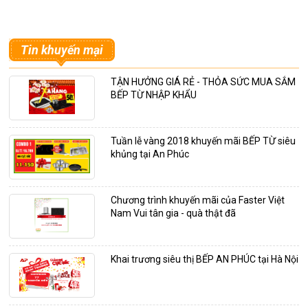
Tin khuyến mại
TẬN HƯỞNG GIÁ RẺ - THỎA SỨC MUA SẮM
BẾP TỪ NHẬP KHẨU
Tuần lễ vàng 2018 khuyến mãi BẾP TỪ siêu
khủng tại An Phúc
Chương trình khuyến mãi của Faster Việt
Nam Vui tân gia - quà thật đã
Khai trương siêu thị BẾP AN PHÚC tại Hà Nội