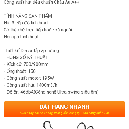
Công suất hút tiêu chuẩn Châu Âu A++
TÍNH NĂNG SẢN PHẨM
Hút 3 cấp độ linh hoạt
Có thể khử trực tiếp hoặc xả ngoài
Hẹn giờ Linh hoạt
Thiết kế Decor lắp áp tường
THÔNG SỐ KỸ THUẬT
- Kích cỡ: 700/900mm
- Ống thoát: 150
- Công suất motor: 195W
- Công suất hút: 1400m3/h
- Độ ồn: 46dbA(Công nghệ Ultra swing siêu êm)
ĐẶT HÀNG NHANH
Mua hàng nhanh chóng, không cần đăng ký. Giao hàng Miễn Phí