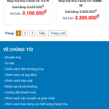
Máy hút mùi Fandi FD-GS70
Máy hút mùi Fandi FD-3388B-
90
đ
Giá hãng: 5.650.000
đ
đ
Giá hãng: 5.800.000
3.100.000
Giá bán:
đ
3.300.000
Giá bán:
Trang:
1
2
3
Tiếp
Trang cuối
VỀ CHÚNG TÔI
- Khuyến mại
- Tư vấn
- Chính sách đổi trả hàng hóa
- Chính sách và quy định
- Chính sách bảo mật
- Khiếu nại và bồi thường
- Hướng dẫn thanh toán
- Chính sách vận chuyển và giao nhận
- Chính sách bán hàng và chất lượng hàng hóa