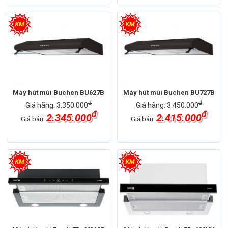
Máy hút mùi Buchen BU627B
Máy hút mùi Buchen BU727B
đ
đ
Giá hãng: 3.350.000
Giá hãng: 3.450.000
đ
đ
2.345.000
2.415.000
Giá bán:
Giá bán: