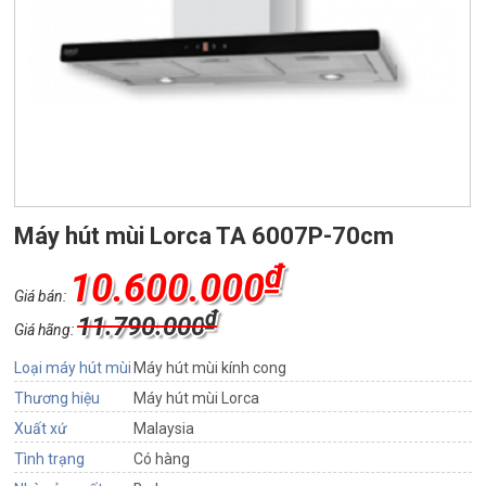
Máy hút mùi Lorca TA 6007P-70cm
₫
10.600.000
Giá bán:
₫
11.790.000
Giá hãng:
Loại máy hút mùi
Máy hút mùi kính cong
Thương hiệu
Máy hút mùi Lorca
Xuất xứ
Malaysia
Tình trạng
Có hàng