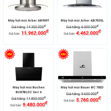
Máy hút mùi Arber AB900T
Máy hút mùi Arber AB703SL
đ
đ
Giá hãng: 14.350.000
Giá hãng: 6.000.000
đ
đ
11.962.000
4.462.000
Giá bán:
Giá bán:
Máy hút mùi Buchen
Máy hút mùi Bauer BC 70ED
BU87BLDC Seri 6
đ
Giá hãng: 9.600.000
đ
đ
Giá hãng: 11.850.000
5.760.000
Giá bán:
đ
9.480.000
Giá bán: