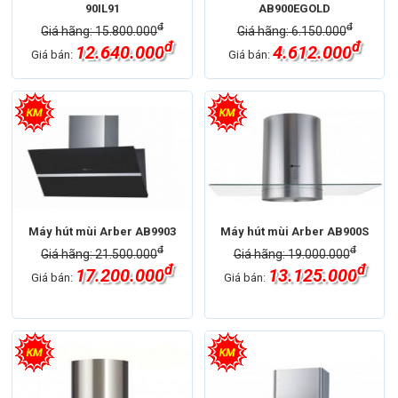
90IL91
AB900EGOLD
đ
đ
Giá hãng: 15.800.000
Giá hãng: 6.150.000
đ
đ
12.640.000
4.612.000
Giá bán:
Giá bán:
Máy hút mùi Arber AB9903
Máy hút mùi Arber AB900S
đ
đ
Giá hãng: 21.500.000
Giá hãng: 19.000.000
đ
đ
17.200.000
13.125.000
Giá bán:
Giá bán: