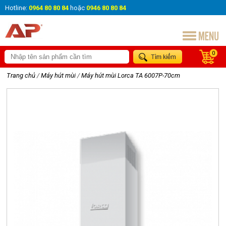
Hotline:
0964 80 80 84
hoặc
0946 80 80 84
0
Trang chủ
/
Máy hút mùi
/
Máy hút mùi Lorca TA 6007P-70cm