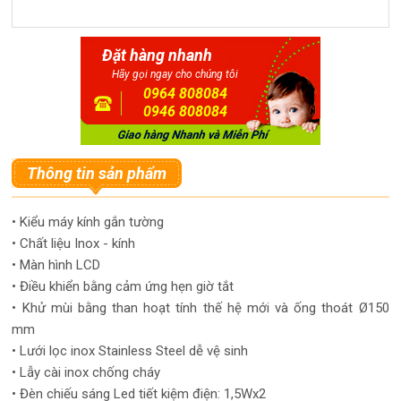
Đặt hàng nhanh
Hãy gọi ngay cho chúng tôi
0964 808084
0946 808084
Thông tin sản phẩm
• Kiểu máy kính gắn tường
• Chất liệu Inox - kính
• Màn hình LCD
• Điều khiển bằng cảm ứng hẹn giờ tắt
• Khử mùi bằng than hoạt tính thế hệ mới và ống thoát Ø150
mm
• Lưới lọc inox Stainless Steel dễ vệ sinh
• Lẫy cài inox chống cháy
• Đèn chiếu sáng Led tiết kiệm điện: 1,5Wx2