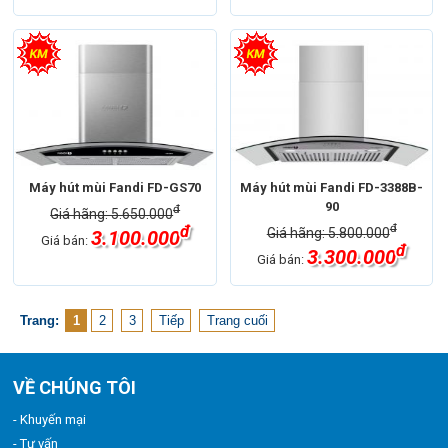
Máy hút mùi Fandi FD-GS70
Máy hút mùi Fandi FD-3388B-
90
đ
Giá hãng: 5.650.000
đ
đ
Giá hãng: 5.800.000
3.100.000
Giá bán:
đ
3.300.000
Giá bán:
Trang:
1
2
3
Tiếp
Trang cuối
VỀ CHÚNG TÔI
- Khuyến mại
- Tư vấn